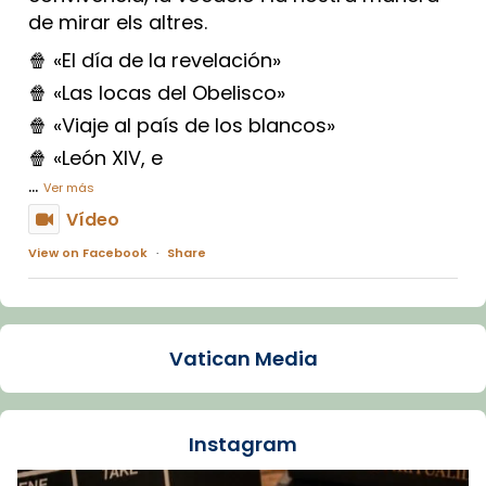
de mirar els altres.
🍿 «El día de la revelación»
🍿 «Las locas del Obelisco»
🍿 «Viaje al país de los blancos»
🍿 «León XIV, e
...
Ver más
Vídeo
View on Facebook
·
Share
Arquebisbat de Barcelona
2 weeks ago
Vatican Media
La Carmina va patir depressió. Fa gairebé
dos mesos, a l'Estadi Lluís Companys, la
jove va fer arribar el seu testimoni al papa
Instagram
Lleó XIV.