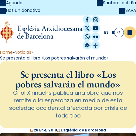
Agenda
Santoral del día
SAVA
Haz un donativo
Facebook
Instagram
X / Twitter
YouTube
ES
Me
Buscar
WhatsApp
Flickr
Radio Estel
Catalunya Cristi
Home
Noticias
Se presenta el libro «Los pobres salvarán el mundo»
Se presenta el libro «Los
pobres salvarán el mundo»
Oriol Xirinachs publica una obra que nos
remite a la esperanza en medio de esta
sociedad occidental afectada por crisis de
todo tipo
26 Ene, 2018
Església de Barcelona