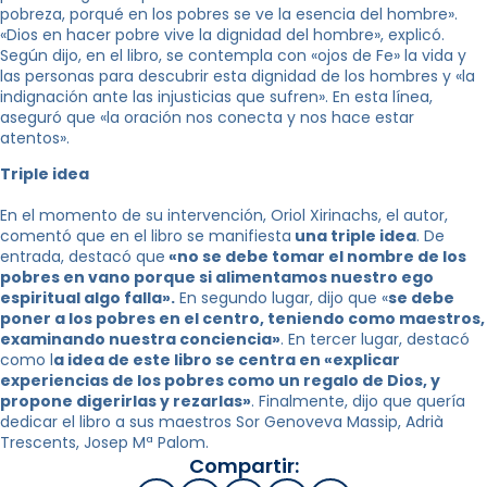
pobreza, porqué en los pobres se ve la esencia del hombre».
«Dios en hacer pobre vive la dignidad del hombre», explicó.
Según dijo, en el libro, se contempla con «ojos de Fe» la vida y
las personas para descubrir esta dignidad de los hombres y «la
indignación ante las injusticias que sufren». En esta línea,
aseguró que «la oración nos conecta y nos hace estar
atentos».
Triple idea
En el momento de su intervención, Oriol Xirinachs, el autor,
comentó que en el libro se manifiesta
una triple idea
. De
entrada, destacó que
«no se debe tomar el nombre de los
pobres en vano porque si alimentamos nuestro ego
espiritual algo falla».
En segundo lugar, dijo que «
se debe
poner a los pobres en el centro, teniendo como maestros,
examinando nuestra conciencia»
. En tercer lugar, destacó
como l
a idea de este libro se centra en «explicar
experiencias de los pobres como un regalo de Dios, y
propone digerirlas y rezarlas»
. Finalmente, dijo que quería
dedicar el libro a sus maestros Sor Genoveva Massip, Adrià
Trescents, Josep Mª Palom.
Compartir: