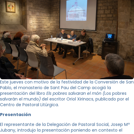
Este jueves con motivo de la festividad de la Conversión de San
Pablo, el monasterio de Sant Pau del Camp acogió la
presentación del libro
Els pobres salvaran el món (
Los pobres
salvarán el mundo
)
del escritor Oriol Xirinacs, publicado por el
Centro de Pastoral Litúrgica.
Presentación
El representante de la Delegación de Pastoral Social, Josep Mª
Jubany, introdujo la presentación poniendo en contexto el