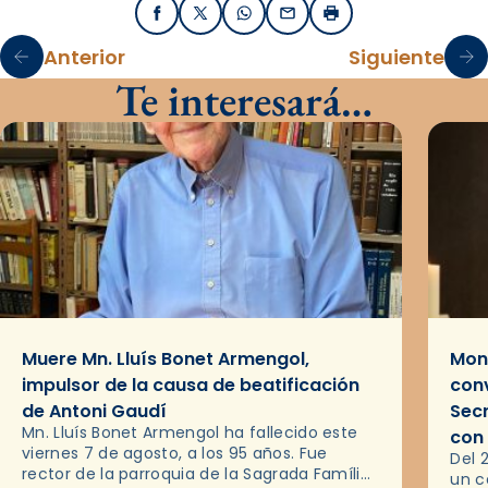
Facebook
X / Twitter
WhatsApp
Email
Imprimir
Anterior
Siguiente
Te interesará…
Muere Mn. Lluís Bonet Armengol,
Mons
impulsor de la causa de beatificación
conv
de Antoni Gaudí
Sec
Mn. Lluís Bonet Armengol ha fallecido este
con
viernes 7 de agosto, a los 95 años. Fue
Del 
rector de la parroquia de la Sagrada Família
un c