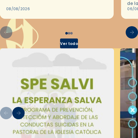
de Barcelona durante 25 años, entre 1993 y…
de l
08/08/2026
en l
06/0
por 
Ver todo