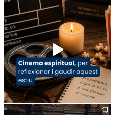
Recupera l'entrevista comp
Vatican
tican News 👇
News
www.vaticannews.va/es/iglesia/news/2026-
07/carmina-historia-depresion-papa-viaje-
espana-testimoni...
Foto
View on Facebook
·
Share
Arquebisbat de Barcelona
2 weeks ago
«Avui les santes Juliana i Semproniana ens
ajuden a alçar la mirada»
Mons. Sergi Gordo, bisbe de Tortosa, ha
presidit aquest 27 de juliol la missa de Les
Santes de Mataró.
🔗
tinyurl.com/cvu5jmbk