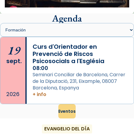
📸 J. Merino
Agenda
Foto
View on Facebook
·
Share
Arquebisbat de Barcelona
is at Catedral
19
Curs d'Orientador en
de Barcelona.
Prevenció de Riscos
2 weeks ago
sept.
Psicosocials a l'Església
Aquest dilluns, 27 de juliol, ha tingut lloc la
08:00
missa d’acció de gràcies en agraïment al
Seminari Conciliar de Barcelona, Carrer
comitè organitzador de la visita apostòlica
de la Diputació, 231, Eixample, 08007
del Sant Pare Lleó XIV a Barcelona, i als
Barcelona, Espanya
col·laboradors, a la Catedral de Barcelona.
2026
+ info
L’arquebisbe de Barcelona, el cardenal Joan
Josep Omella, ha presidit la missa i l’ha
Eventos
concelebrat el bisbe auxiliar de Barcelona,
Mons. David Abadías.
EVANGELIO DEL DÍA