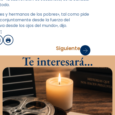
todo.
s y hermanos de los pobres», tal como pide
ar conjuntamente desde la fuerza del
a desde los ojos del mundo», dijo.
:
sApp
mail
Imprimir
Siguiente
Te interesará…