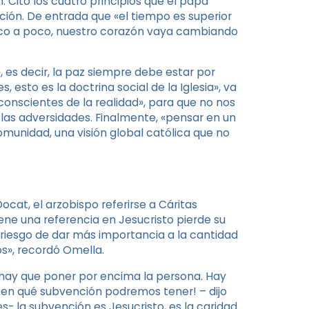
 Citó los cuatro principios que el papa
ación. De entrada que «el tiempo es superior
poco a poco, nuestro corazón vaya cambiando
, es decir, la paz siempre debe estar por
esto es la doctrina social de la Iglesia», va
conscientes de la realidad», para que no nos
as adversidades. Finalmente, «pensar en un
omunidad, una visión global católica que no
at, el arzobispo referirse a Cáritas
iene una referencia en Jesucristo pierde su
 riesgo de dar más importancia a la cantidad
os», recordó Omella.
 hay que poner por encima la persona. Hay
s en qué subvención podremos tener! – dijo
- la subvención es Jesucristo, es la caridad.