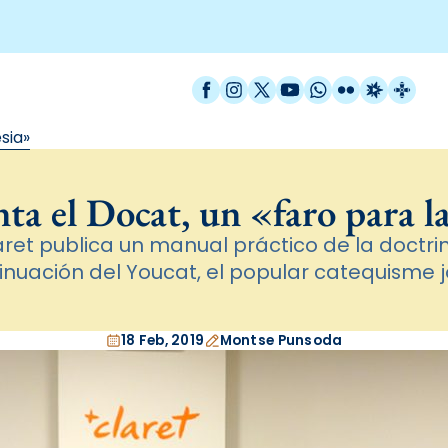
Facebook
Instagram
X / Twitter
YouTube
WhatsApp
Flickr
Radio Est
Catal
sia»
nta el Docat, un «faro para la
laret publica un manual práctico de la doctr
inuación del Youcat, el popular catequisme 
18 Feb, 2019
Montse Punsoda