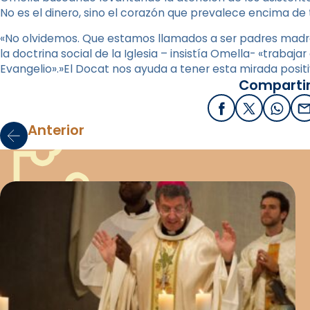
No es el dinero, sino el corazón que prevalece encima de 
«No olvidemos. Que estamos llamados a ser padres madre
la doctrina social de la Iglesia – insistía Omella- «trabaj
Evangelio».»El Docat nos ayuda a tener esta mirada positiv
Compartir
Facebook
X / Twitter
What
E
Anterior