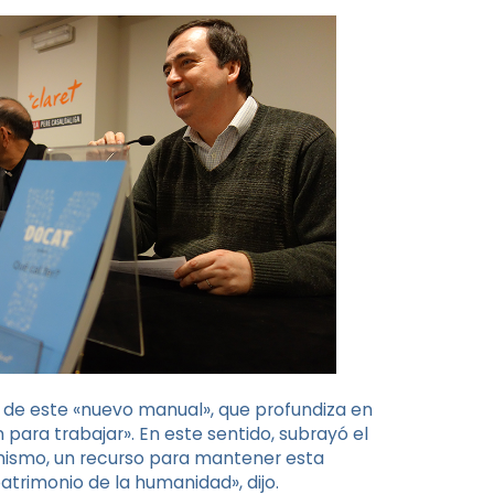
z de este «nuevo manual», que profundiza en
ón para trabajar». En este sentido, subrayó el
imismo, un recurso para mantener esta
patrimonio de la humanidad», dijo.