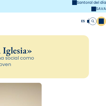
Santoral del día
SAVA
el
unya Cristiana
ES
M
Buscar
 Iglesia»
ina social como
joven