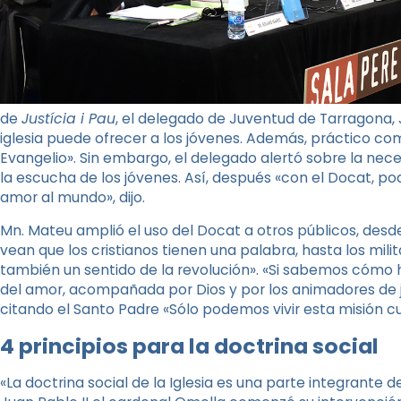
de
Justícia i Pau
, el delegado de Juventud de Tarragona, 
iglesia puede ofrecer a los jóvenes. Además, práctico co
Evangelio». Sin embargo, el delegado alertó sobre la nec
la escucha de los jóvenes. Así, después «con el Docat, pod
amor al mundo», dijo.
Mn. Mateu amplió el uso del Docat a otros públicos, desde
vean que los cristianos tienen una palabra, hasta los mili
también un sentido de la revolución». «Si sabemos cómo 
del amor, acompañada por Dios y por los animadores de j
citando el Santo Padre «Sólo podemos vivir esta misión 
4 principios para la doctrina social
«La doctrina social de la Iglesia es una parte integrante d