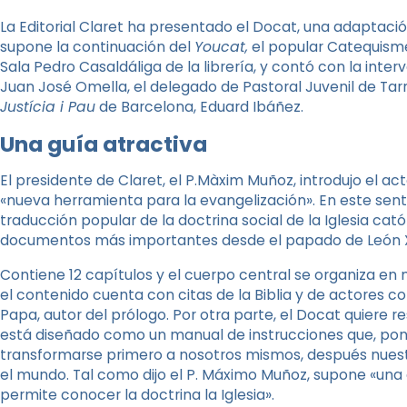
La Editorial Claret ha presentado el Docat, una adaptación
supone la continuación del
Youcat,
el popular Catequisme 
Sala Pedro Casaldáliga de la librería, y contó con la inter
Juan José Omella, el delegado de Pastoral Juvenil de Tar
Justícia i Pau
de Barcelona, ​​Eduard Ibáñez.
Una guía atractiva
El presidente de Claret, el P.Màxim Muñoz, introdujo el a
«nueva herramienta para la evangelización». En este sentid
traducción popular de la doctrina social de la Iglesia cat
documentos más importantes desde el papado de León XI
Contiene 12 capítulos y el cuerpo central se organiza en
el contenido cuenta con citas de la Biblia y de actores 
Papa, autor del prólogo. Por otra parte, el Docat quiere r
está diseñado como un manual de instrucciones que, poni
transformarse primero a nosotros mismos, después nuest
el mundo. Tal como dijo el P. Máximo Muñoz, supone «una 
permite conocer la doctrina la Iglesia».