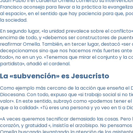
Juan Pablo II el cardenal Omella comenzó su intervención.
Francisco aconseja para llevar a la práctica la evangeliz
al espacio», en el sentido que hay paciencia para que, 
la sociedad.
En segundo lugar, «la unidad prevalece sobre el conflicto»
encima de todo, y «debemos ser constructores de puentes, 
reafirmar Omella. También, en tercer lugar, destacó «ser 
decepcionamos sino que nos hacemos más fuertes ante l
todo», no en un yo. «Tenemos que mirar el conjunto y la c
partidista», añadió el cardenal.
La «subvención» es Jesucristo
Como ejemplo más cercano de la acción que enseña el Doc
Diocesana. Con todo, expuso que «si trabajo social si no t
valor». En este sentido, subrayó como «podemos tener el
que a la calidad». «Tú eres una persona y yo veo en ti a Di
«A veces queremos tecnificar demasiado las cosas. Pero
corazón, y gratuidad «, insistía el arzobispo. No pensamo
Omella buscando levantando la atención de los asistentes