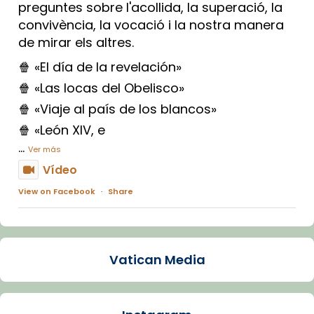
preguntes sobre l'acollida, la superació, la
convivència, la vocació i la nostra manera
de mirar els altres.
🍿 «El día de la revelación»
🍿 «Las locas del Obelisco»
🍿 «Viaje al país de los blancos»
🍿 «León XIV, e
...
Ver más
Vídeo
View on Facebook
·
Share
Arquebisbat de Barcelona
1 week ago
Vatican Media
La Carmina va patir depressió. Fa gairebé
dos mesos, a l'Estadi Lluís Companys, la
jove va fer arribar el seu testimoni al papa