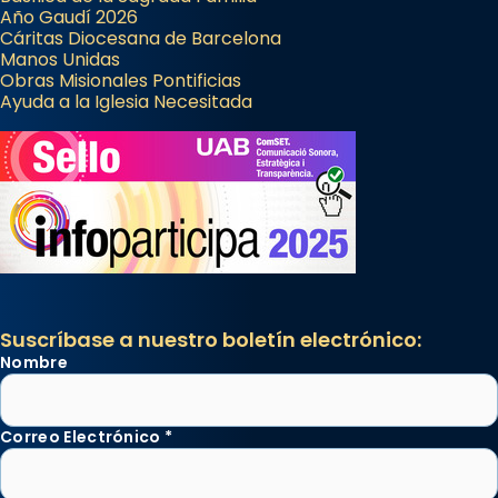
Mataró en reivindicarà les relíq
Año Gaudí 2026
...
Cáritas Diocesana de Barcelona
Ver más
Manos Unidas
Foto
Obras Misionales Pontificias
Ayuda a la Iglesia Necesitada
View on Facebook
·
Share
Suscríbase a nuestro boletín electrónico:
Nombre
Correo Electrónico
*