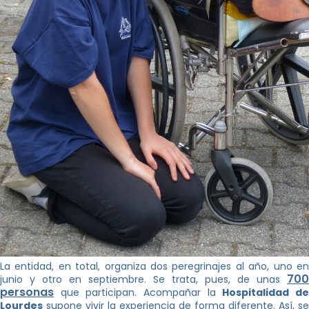
La entidad, en total, organiza dos peregrinajes al año, uno en
700
junio y otro en septiembre. Se trata, pues, de unas
personas
que participan. Acompañar la
Hospitalidad d
Lourdes
supone vivir la experiencia de forma diferente. Así, se