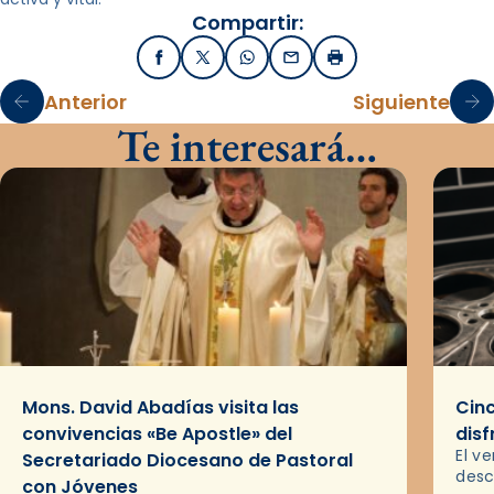
Compartir:
Facebook
X / Twitter
WhatsApp
Email
Imprimir
Anterior
Siguiente
Te interesará…
Mons. David Abadías visita las
Cinc
convivencias «Be Apostle» del
disf
El v
Secretariado Diocesano de Pastoral
desc
con Jóvenes