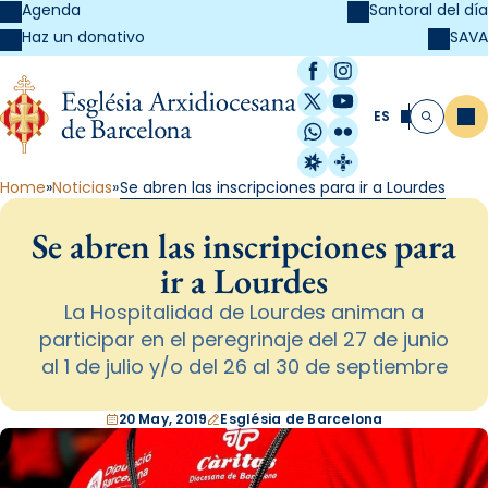
Agenda
Santoral del día
SAVA
Haz un donativo
Facebook
Instagram
X / Twitter
YouTube
ES
Me
Buscar
WhatsApp
Flickr
Radio Estel
Catalunya Cristi
Home
Noticias
Se abren las inscripciones para ir a Lourdes
Se abren las inscripciones para
ir a Lourdes
La Hospitalidad de Lourdes animan a
participar en el peregrinaje del 27 de junio
al 1 de julio y/o del 26 al 30 de septiembre
20 May, 2019
Església de Barcelona