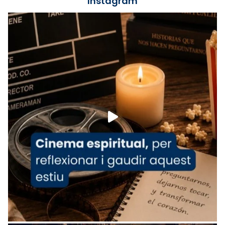
Instagram
Lleó XIV.
Recupera l'entrevista comp
Vatican
tican News 👇
News
www.vaticannews.va/es/iglesia/news/2026-
07/carmina-historia-depresion-papa-viaje-
espana-testimoni...
Foto
View on Facebook
·
Share
Arquebisbat de Barcelona
1 week ago
«Avui les santes Juliana i Semproniana ens
ajuden a alçar la mirada»
Mons. Sergi Gordo, bisbe de Tortosa, ha
presidit aquest 27 de juliol la missa de Les
Santes de Mataró.