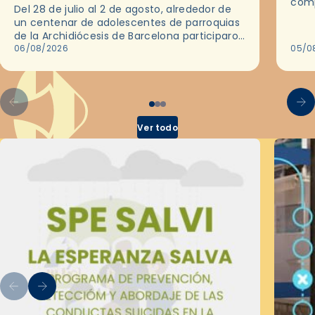
comp
Del 28 de julio al 2 de agosto, alrededor de
ocas
un centenar de adolescentes de parroquias
histo
de la Archidiócesis de Barcelona participaron
sobr
en las convivencias Be Apostle, organizadas
06/08/2026
05/0
por el Secretariado Diocesano…
Ver todo