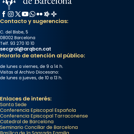
Mons. David Abadías.
Facebook
Instagram
X / Twitter
YouTube
WhatsApp
Flickr
Radio Estel
Catalunya Cristiana
📸 Dr. G. Simón
Contacto y sugerencias:
Foto
C. del Bisbe, 5
View on Facebook
·
Share
08002 Barcelona
Telf. 93 270 10 10
secgral@arqbcn.cat
Arquebisbat de Barcelona
Horario de atención al público:
2 weeks ago
Memòria de les santes Juliana i
de lunes a viernes, de 9 a 14 h.
Visitas al Archivo Diocesano:
Semproniana, verges i màrtirs.
de lunes a jueves, de 10 a 13 h.
Acompanyant la història de sant Cugat, a
partir de l’Edat Mitjana sorgeix la tradició
Enlaces de interés:
que les santes Juliana (“relatiu a Júlia”) i
Santa Sede
Semproniana (“relatiu a Semprònia =
Conferencia Episcopal Española
eterna”) són deixebles seves. I l’any 1667, el
Conferencia Episcopal Tarraconense
frare Joan Gaspar Roig, afirma en una obra
Catedral de Barcelona
Seminario Conciliar de Barcelona
que les santes són filles de l’antiga Iluro.
Basílica de la Sagrada Familia