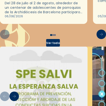
comp
Del 28 de julio al 2 de agosto, alrededor de
ocas
un centenar de adolescentes de parroquias
histo
de la Archidiócesis de Barcelona participaron
sobr
en las convivencias Be Apostle, organizadas
06/08/2026
05/0
por el Secretariado Diocesano…
Ver todo