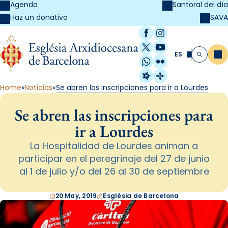
Agenda
Santoral del día
SAVA
Haz un donativo
Facebook
Instagram
X / Twitter
YouTube
ES
Me
Buscar
WhatsApp
Flickr
Radio Estel
Catalunya Cristi
Home
Noticias
Se abren las inscripciones para ir a Lourdes
Se abren las inscripciones para
ir a Lourdes
La Hospitalidad de Lourdes animan a
participar en el peregrinaje del 27 de junio
al 1 de julio y/o del 26 al 30 de septiembre
20 May, 2019
Església de Barcelona