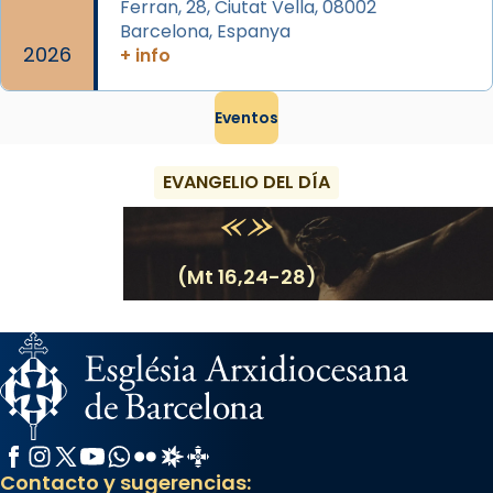
Ferran, 28, Ciutat Vella, 08002
Barcelona, Espanya
2026
+ info
Eventos
EVANGELIO DEL DÍA
(Mt 16,24-28)
Facebook
Instagram
X / Twitter
YouTube
WhatsApp
Flickr
Radio Estel
Catalunya Cristiana
Contacto y sugerencias: