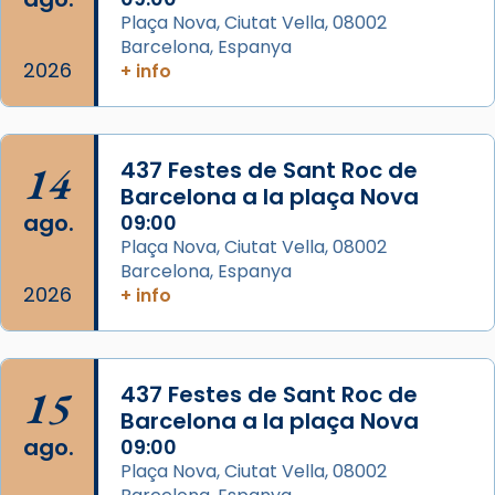
Mons. David Abadías.
Plaça Nova, Ciutat Vella, 08002
Barcelona, Espanya
📸 Dr. G. Simón
2026
+ info
Foto
View on Facebook
·
Share
14
437 Festes de Sant Roc de
Arquebisbat de Barcelona
Barcelona a la plaça Nova
2 weeks ago
ago.
09:00
Memòria de les santes Juliana i
Plaça Nova, Ciutat Vella, 08002
Semproniana, verges i màrtirs.
Barcelona, Espanya
2026
+ info
Acompanyant la història de sant Cugat, a
partir de l’Edat Mitjana sorgeix la tradició
que les santes Juliana (“relatiu a Júlia”) i
15
Semproniana (“relatiu a Semprònia =
437 Festes de Sant Roc de
Barcelona a la plaça Nova
eterna”) són deixebles seves. I l’any 1667, el
ago.
09:00
frare Joan Gaspar Roig, afirma en una obra
Plaça Nova, Ciutat Vella, 08002
que les santes són filles de l’antiga Iluro.