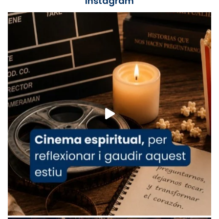
Instagram
Lleó XIV.
Recupera l'entrevista comp
Vatican
tican News 👇
News
www.vaticannews.va/es/iglesia/news/2026-
07/carmina-historia-depresion-papa-viaje-
espana-testimoni...
Foto
View on Facebook
·
Share
Arquebisbat de Barcelona
1 week ago
«Avui les santes Juliana i Semproniana ens
ajuden a alçar la mirada»
Mons. Sergi Gordo, bisbe de Tortosa, ha
presidit aquest 27 de juliol la missa de Les
Santes de Mataró.