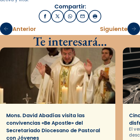
Compartir:
Facebook
X / Twitter
WhatsApp
Email
Imprimir
Anterior
Siguiente
Te interesará…
Mons. David Abadías visita las
Cinc
convivencias «Be Apostle» del
disf
El v
Secretariado Diocesano de Pastoral
desc
con Jóvenes