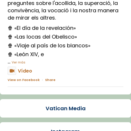
preguntes sobre l'acollida, la superació, la
convivència, la vocació i la nostra manera
de mirar els altres.
🍿 «El día de la revelación»
🍿 «Las locas del Obelisco»
🍿 «Viaje al país de los blancos»
🍿 «León XIV, e
...
Ver más
Vídeo
View on Facebook
·
Share
Arquebisbat de Barcelona
1 week ago
Vatican Media
La Carmina va patir depressió. Fa gairebé
dos mesos, a l'Estadi Lluís Companys, la
jove va fer arribar el seu testimoni al papa