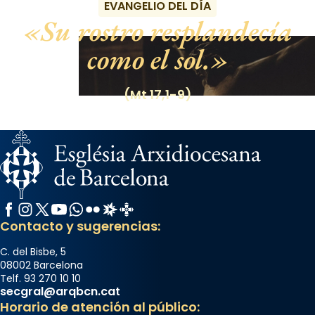
EVANGELIO DEL DÍA
Su rostro resplandecía
como el sol.
(Mt 17,1-9)
Facebook
Instagram
X / Twitter
YouTube
WhatsApp
Flickr
Radio Estel
Catalunya Cristiana
Contacto y sugerencias:
C. del Bisbe, 5
08002 Barcelona
Telf. 93 270 10 10
secgral@arqbcn.cat
Horario de atención al público: