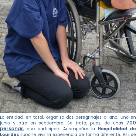
La entidad, en total, organiza dos peregrinajes al año, uno en
700
junio y otro en septiembre. Se trata, pues, de unas
personas
que participan. Acompañar la
Hospitalidad d
Lourdes
supone vivir la experiencia de forma diferente. Así, se