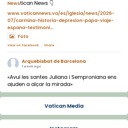
tican News 👇
News
www.vaticannews.va/es/iglesia/news/2026-
07/carmina-historia-depresion-papa-viaje-
espana-testimoni...
Foto
View on Facebook
·
Share
Arquebisbat de Barcelona
1 week ago
«Avui les santes Juliana i Semproniana ens
ajuden a alçar la mirada»
Mons. Sergi Gordo, bisbe de Tortosa, ha
presidit aquest 27 de juliol la missa de Les
Vatican Media
Santes de Mataró.
🔗
tinyurl.com/cvu5jmbk