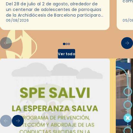
comp
Del 28 de julio al 2 de agosto, alrededor de
ocas
un centenar de adolescentes de parroquias
histo
de la Archidiócesis de Barcelona participaron
sobr
en las convivencias Be Apostle, organizadas
06/08/2026
05/0
por el Secretariado Diocesano…
Ver todo