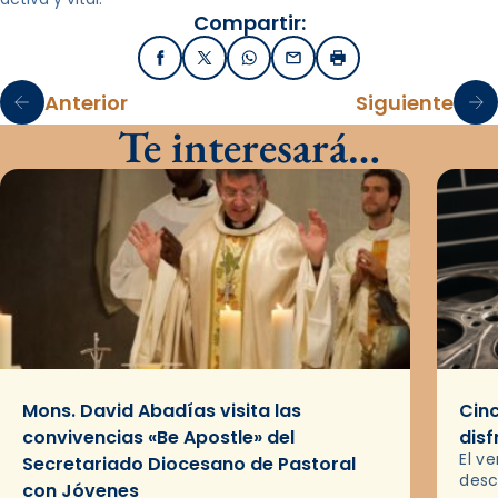
Compartir:
Facebook
X / Twitter
WhatsApp
Email
Imprimir
Anterior
Siguiente
Te interesará…
Mons. David Abadías visita las
Cinc
convivencias «Be Apostle» del
disf
El v
Secretariado Diocesano de Pastoral
desc
con Jóvenes