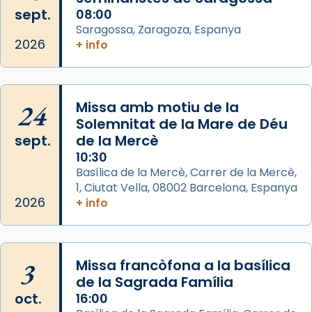
Foto
sept.
08:00
View on Facebook
·
Share
Saragossa, Zaragoza, Espanya
2026
+ info
Arquebisbat de Barcelona
2 weeks ago
Jaume, fill de Zebedeu, és juntament amb el
24
Missa amb motiu de la
seu germà Joan i Pere un dels que
Solemnitat de la Mare de Déu
acompanyava més de prop Jesús.
sept.
de la Mercè
10:30
Segons el llibre dels Fets (12,2) fou el primer
Basílica de la Mercè, Carrer de la Mercè,
apòstol màrtir, decapitat a Jerusalem per
1, Ciutat Vella, 08002 Barcelona, Espanya
Herodes Agripa (vers l'any 44).
2026
+ info
Patró de Galícia, després de les invasions
musulmanes fou venerat com a patró dels
Regnes castellans i més tard de tota
3
Missa francòfona a la basílica
Espanya.
de la Sagrada Família
El seu sepulcre a Compostela fou un g
oct.
16:00