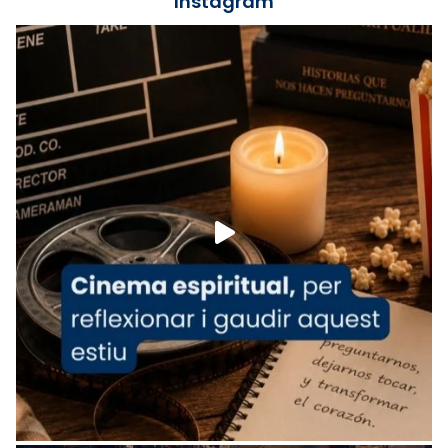
📸 J. Merino
Instagram
Foto
View on Facebook
·
Share
Arquebisbat de Barcelona
is at Catedral
de Barcelona.
1 week ago
Aquest dilluns, 27 de juliol, ha tingut lloc la
missa d’acció de gràcies en agraïment al
comitè organitzador de la visita apostòlica
del Sant Pare Lleó XIV a Barcelona, i als
col·laboradors, a la Catedral de Barcelona.
L’arquebisbe de Barcelona, el cardenal Joan
Josep Omella, ha presidit la missa i l’ha
concelebrat el bisbe auxiliar de Barcelona,
Mons. David Abadías.
📸 Dr. G. Simón