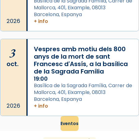
...
Basílica de la Sagrada Família, Carrer de
Ver más
Mallorca, 401, Eixample, 08013
Foto
Barcelona, Espanya
2026
View on Facebook
+ info
·
Share
3
Vespres amb motiu dels 800
anys de la mort de sant
oct.
Francesc d'Assís, a la basílica
de la Sagrada Família
19:00
Basílica de la Sagrada Família, Carrer de
Mallorca, 401, Eixample, 08013
Barcelona, Espanya
2026
+ info
Eventos