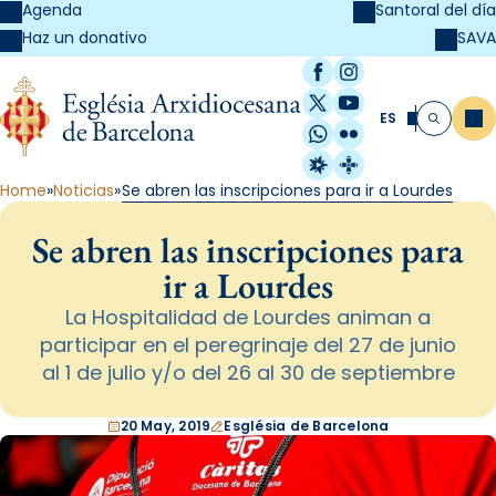
Agenda
Santoral del día
SAVA
Haz un donativo
Facebook
Instagram
X / Twitter
YouTube
ES
Me
Buscar
WhatsApp
Flickr
Radio Estel
Catalunya Cristi
Home
Noticias
Se abren las inscripciones para ir a Lourdes
Se abren las inscripciones para
ir a Lourdes
La Hospitalidad de Lourdes animan a
participar en el peregrinaje del 27 de junio
al 1 de julio y/o del 26 al 30 de septiembre
20 May, 2019
Església de Barcelona