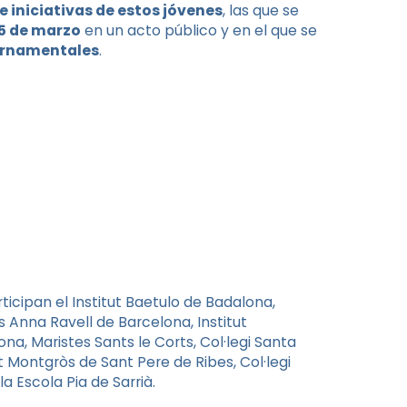
e iniciativas de estos jóvenes
, las que se
15 de marzo
en un acto público y en el que se
ernamentales
.
icipan el Institut Baetulo de Badalona,
es Anna Ravell de Barcelona, Institut
a, Maristes Sants le Corts, Col·legi Santa
ut Montgròs de Sant Pere de Ribes, Col·legi
 Escola Pia de Sarrià.