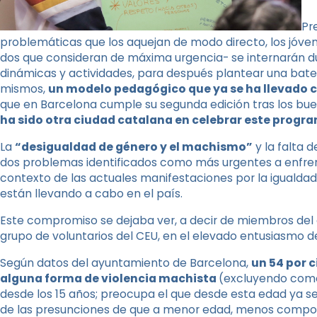
Pr
problemáticas que los aquejan de modo directo, los jóvene
dos que consideran de máxima urgencia- se internarán d
dinámicas y actividades, para después plantear una bater
mismos,
un modelo pedagógico que ya se ha llevado c
que en Barcelona cumple su segunda edición tras los bue
ha sido otra ciudad catalana en celebrar este progra
La
“desigualdad de género y el machismo”
y la falta 
dos problemas identificados como más urgentes a enfren
contexto de las actuales manifestaciones por la igualda
están llevando a cabo en el país.
Este compromiso se dejaba ver, a decir de miembros del 
grupo de voluntarios del CEU, en el elevado entusiasmo de
Según datos del ayuntamiento de Barcelona,
un 54 por c
alguna forma de violencia machista
(excluyendo comen
desde los 15 años; preocupa el que desde esta edad ya 
de las presunciones de que a menor edad, menos compo