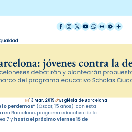
Facebook
Instagram
X / Twitter
YouTube
WhatsApp
Flickr
Radio Est
Catal
igualdad
arcelona: jóvenes contra la d
rceloneses debatirán y plantearán propuest
marco del programa educativo Scholas Ciu
13 Mar, 2019
Església de Barcelona
e lo perdemos”
(Óscar, 15 años); con esta
ía en Barcelona, programa educativo de la
es 7 y
hasta el próximo viernes 15 de