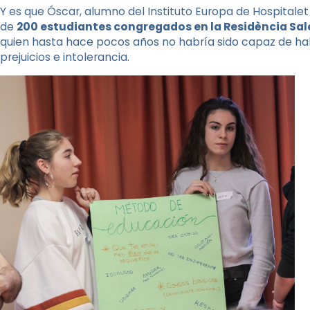
Y es que Óscar, alumno del Instituto Europa de Hospitalet
de
200 estudiantes congregados en la Residència Sa
quien hasta hace pocos años no habría sido capaz de hab
prejuicios e intolerancia.