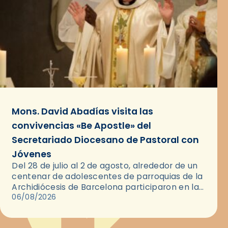
Mons. David Abadías visita las
convivencias «Be Apostle» del
Secretariado Diocesano de Pastoral con
Jóvenes
Del 28 de julio al 2 de agosto, alrededor de un
centenar de adolescentes de parroquias de la
Archidiócesis de Barcelona participaron en las
convivencias Be Apostle, organizadas por el
06/08/2026
Secretariado Diocesano…