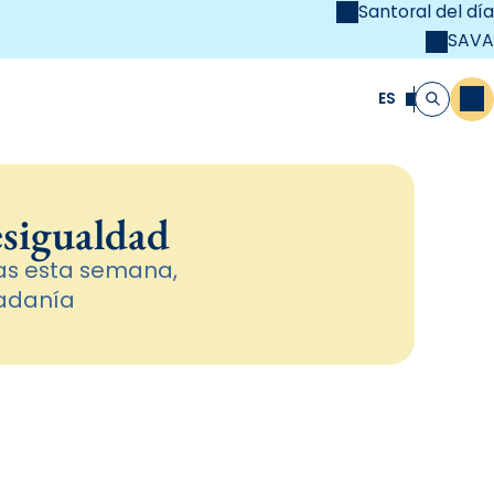
Santoral del día
SAVA
el
unya Cristiana
ES
M
Buscar
esigualdad
as esta semana,
dadanía