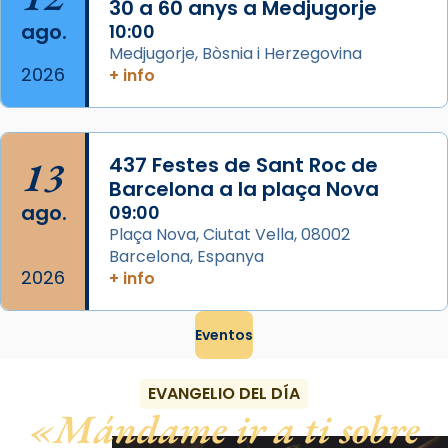
Foto
30 a 60 anys a Medjugorje
ago.
10:00
View on Facebook
·
Share
Medjugorje, Bòsnia i Herzegovina
2026
+ info
13
437 Festes de Sant Roc de
Barcelona a la plaça Nova
ago.
09:00
Plaça Nova, Ciutat Vella, 08002
Barcelona, Espanya
2026
+ info
Eventos
EVANGELIO DEL DÍA
Mándame ir a ti sobre