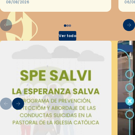
08/08/2026
en l
06/0
por 
Ver todo