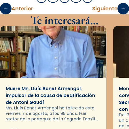
Anterior
Siguiente
Te interesará…
Muere Mn. Lluís Bonet Armengol,
Mons
impulsor de la causa de beatificación
conv
de Antoni Gaudí
Sec
Mn. Lluís Bonet Armengol ha fallecido este
con
viernes 7 de agosto, a los 95 años. Fue
Del 
rector de la parroquia de la Sagrada Família
un c
de Barcelona durante 25 años, entre 1993 y…
de l