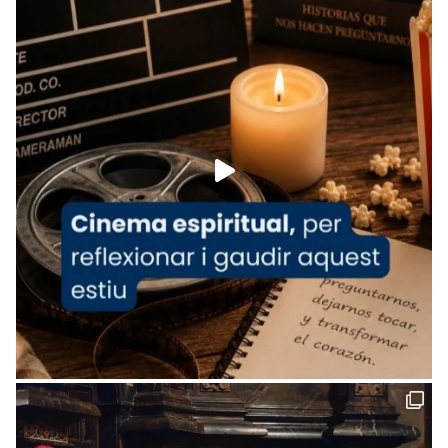
tican News 👇
News
www.vaticannews.va/es/iglesia/news/2026-
07/carmina-historia-depresion-papa-viaje-
espana-testimoni...
Foto
View on Facebook
·
Share
Arquebisbat de Barcelona
2 weeks ago
«Avui les santes Juliana i Semproniana ens
ajuden a alçar la mirada»
Mons. Sergi Gordo, bisbe de Tortosa, ha
presidit aquest 27 de juliol la missa de Les
Santes de Mataró.
🔗
tinyurl.com/cvu5jmbk