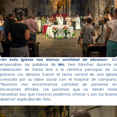
«En esta iglesia nos damos cantidad de abrazos»
. Así
empezaban las palabras de
Mn.
Peio Sánchez durante la
celebración de Santa Ana a la céntrica parroquia de su
patrona. Los abrazos fueron el tema central de una iglesia
conocida por su labor social con el hospital de campaña.
“Nosotros nos encontramos cantidad de personas en
situaciones difíciles; Las personas que no tienen nada
necesitan eso que nosotros podemos ofrecer y son los brazos
abiertos” explicaba Mn. Peio.