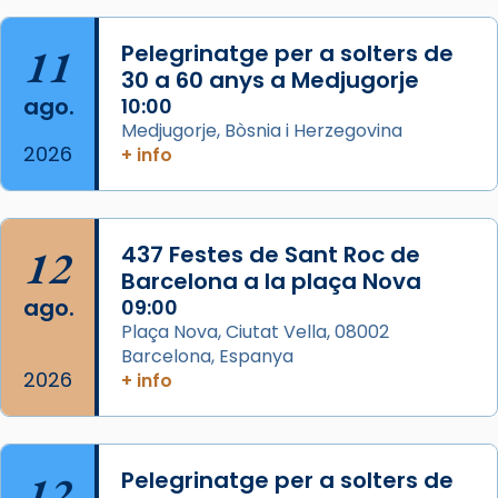
Foto
11
Pelegrinatge per a solters de
View on Facebook
·
Share
30 a 60 anys a Medjugorje
ago.
10:00
Arquebisbat de Barcelona
Medjugorje, Bòsnia i Herzegovina
2 weeks ago
2026
+ info
Memòria de les santes Juliana i
Semproniana, verges i màrtirs.
Acompanyant la història de sant Cugat, a
12
437 Festes de Sant Roc de
partir de l’Edat Mitjana sorgeix la tradició
Barcelona a la plaça Nova
que les santes Juliana (“relatiu a Júlia”) i
ago.
09:00
Semproniana (“relatiu a Semprònia =
Plaça Nova, Ciutat Vella, 08002
eterna”) són deixebles seves. I l’any 1667, el
Barcelona, Espanya
2026
frare Joan Gaspar Roig, afirma en una obra
+ info
que les santes són filles de l’antiga Iluro.
Mataró en reivindicarà les relíq
...
Ver más
12
Pelegrinatge per a solters de