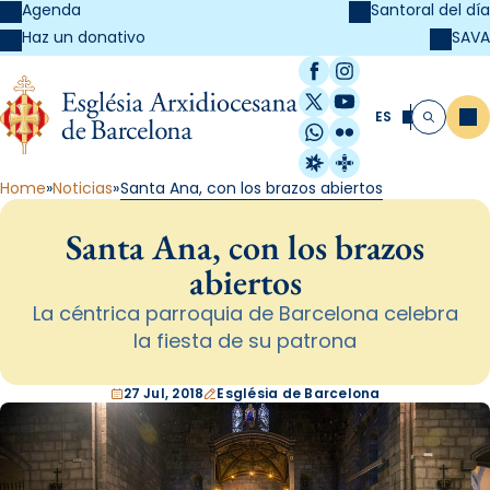
Agenda
Santoral del día
SAVA
Haz un donativo
Facebook
Instagram
X / Twitter
YouTube
ES
Me
Buscar
WhatsApp
Flickr
Radio Estel
Catalunya Cristi
Home
Noticias
Santa Ana, con los brazos abiertos
Santa Ana, con los brazos
abiertos
La céntrica parroquia de Barcelona celebra
la fiesta de su patrona
27 Jul, 2018
Església de Barcelona