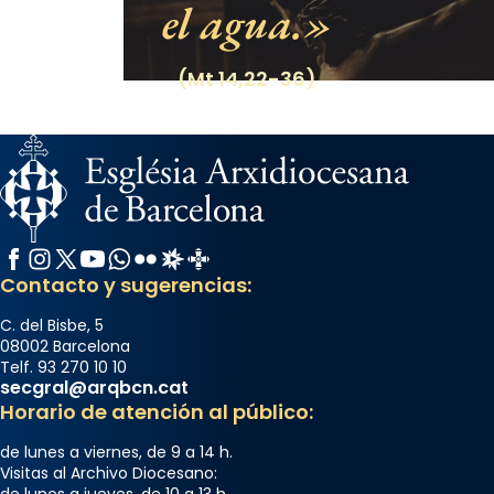
el agua.
(Mt 14,22-36)
Facebook
Instagram
X / Twitter
YouTube
WhatsApp
Flickr
Radio Estel
Catalunya Cristiana
Contacto y sugerencias:
C. del Bisbe, 5
08002 Barcelona
Telf. 93 270 10 10
secgral@arqbcn.cat
Horario de atención al público:
de lunes a viernes, de 9 a 14 h.
Visitas al Archivo Diocesano:
de lunes a jueves, de 10 a 13 h.