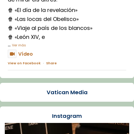
🍿 «El día de la revelación»
🍿 «Las locas del Obelisco»
🍿 «Viaje al país de los blancos»
🍿 «León XIV, e
...
Ver más
Vídeo
View on Facebook
·
Share
Arquebisbat de Barcelona
1 week ago
Vatican Media
La Carmina va patir depressió. Fa gairebé
dos mesos, a l'Estadi Lluís Companys, la
jove va fer arribar el seu testimoni al papa
Instagram
Lleó XIV.
Recupera l'entrevista comp
Vatican