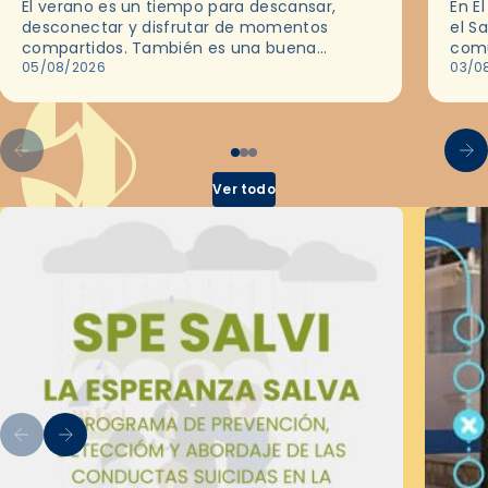
El verano es un tiempo para descansar,
En E
desconectar y disfrutar de momentos
el S
compartidos. También es una buena
comu
ocasión para dejarse llevar por una buena
05/08/2026
del 
03/0
historia y, a través del cine, reflexionar
sobre…
Ver todo