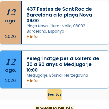
Foto
12
437 Festes de Sant Roc de
Barcelona a la plaça Nova
View on Facebook
·
Share
ago.
09:00
Plaça Nova, Ciutat Vella, 08002
Barcelona, Espanya
2026
+ info
12
Pelegrinatge per a solters de
30 a 60 anys a Medjugorje
ago.
10:00
Medjugorje, Bòsnia i Herzegovina
2026
+ info
Eventos
EVANGELIO DEL DÍA