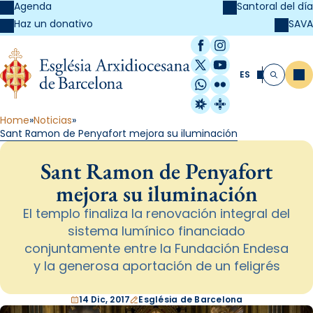
Agenda
Santoral del día
SAVA
Haz un donativo
Facebook
Instagram
X / Twitter
YouTube
ES
Me
Buscar
WhatsApp
Flickr
Radio Estel
Catalunya Cristi
Home
Noticias
Sant Ramon de Penyafort mejora su iluminación
Sant Ramon de Penyafort
mejora su iluminación
El templo finaliza la renovación integral del
sistema lumínico financiado
conjuntamente entre la Fundación Endesa
y la generosa aportación de un feligrés
14 Dic, 2017
Església de Barcelona