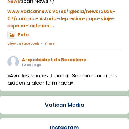
tican News 👇
News
www.vaticannews.va/es/iglesia/news/2026-
07/carmina-historia-depresion-papa-viaje-
espana-testimoni...
Foto
View on Facebook
·
Share
Arquebisbat de Barcelona
1 week ago
«Avui les santes Juliana i Semproniana ens
ajuden a alçar la mirada»
Mons. Sergi Gordo, bisbe de Tortosa, ha
presidit aquest 27 de juliol la missa de Les
Vatican Media
Santes de Mataró.
🔗
tinyurl.com/cvu5jmbk
📸 J. Merino
Instagram