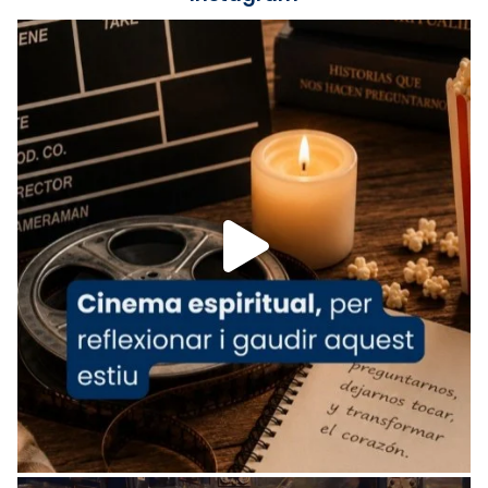
Foto
View on Facebook
·
Share
Arquebisbat de Barcelona
is at Catedral
de Barcelona.
1 week ago
Aquest dilluns, 27 de juliol, ha tingut lloc la
missa d’acció de gràcies en agraïment al
comitè organitzador de la visita apostòlica
del Sant Pare Lleó XIV a Barcelona, i als
col·laboradors, a la Catedral de Barcelona.
L’arquebisbe de Barcelona, el cardenal Joan
Josep Omella, ha presidit la missa i l’ha
concelebrat el bisbe auxiliar de Barcelona,
Mons. David Abadías.
📸 Dr. G. Simón