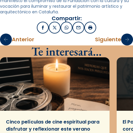
manifiesto el compromiso de la Fundación con la cultura y su
vocación para iluminar y restaurar el patrimonio artístico y
arquitectónico en Cataluña.
Compartir:
Facebook
X / Twitter
WhatsApp
Email
Imprimir
Anterior
Siguiente
Te interesará…
Cinco películas de cine espiritual para
El P
disfrutar y reflexionar este verano
cor