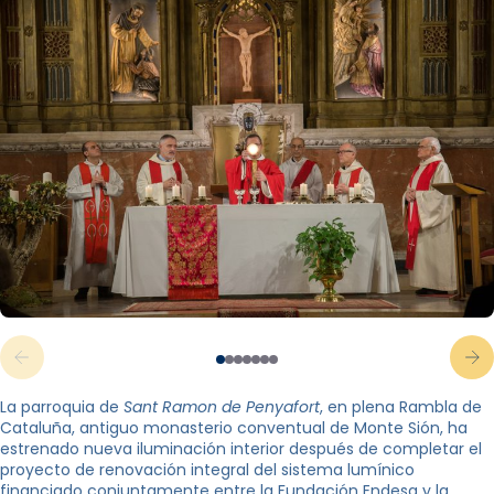
La parroquia de
Sant Ramon de Penyafort
, en plena Rambla de
Cataluña, antiguo monasterio conventual de Monte Sión, ha
estrenado nueva iluminación interior después de completar el
proyecto de renovación integral del sistema lumínico
financiado conjuntamente entre la Fundación Endesa y la