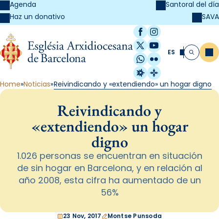
Agenda
Santoral del día
SAVA
Haz un donativo
Facebook
Instagram
X / Twitter
YouTube
ES
Me
Buscar
WhatsApp
Flickr
Radio Estel
Catalunya Cristi
Home
Noticias
Reivindicando y «extendiendo» un hogar digno
Reivindicando y
«extendiendo» un hogar
digno
1.026 personas se encuentran en situación
de sin hogar en Barcelona, y en relación al
año 2008, esta cifra ha aumentado de un
56%
23 Nov, 2017
Montse Punsoda