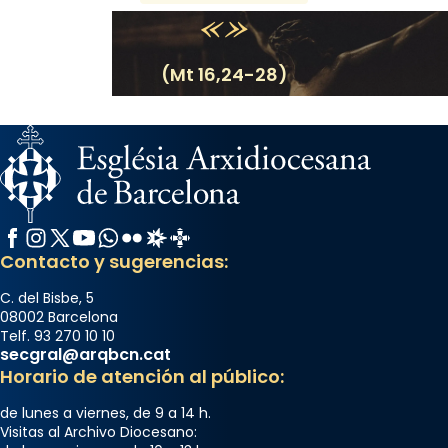
(Mt 16,24-28)
Facebook
Instagram
X / Twitter
YouTube
WhatsApp
Flickr
Radio Estel
Catalunya Cristiana
Contacto y sugerencias:
C. del Bisbe, 5
08002 Barcelona
Telf. 93 270 10 10
secgral@arqbcn.cat
Horario de atención al público:
de lunes a viernes, de 9 a 14 h.
Visitas al Archivo Diocesano: