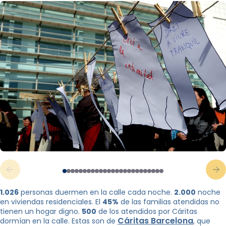
1.026
personas duermen en la calle cada noche.
2.000
noche
en viviendas residenciales. El
45%
de las familias atendidas no
tienen un hogar digno.
500
de los atendidos por Cáritas
Cáritas Barcelona
dormían en la calle. Estas son de
, ​​que