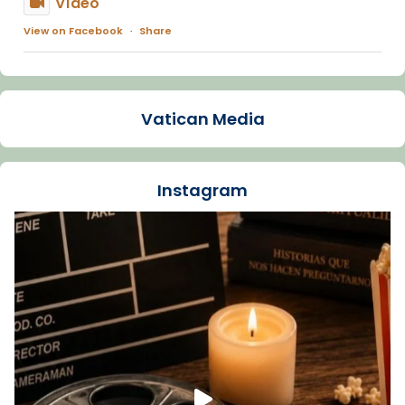
Vídeo
View on Facebook
·
Share
Arquebisbat de Barcelona
1 week ago
Vatican Media
La Carmina va patir depressió. Fa gairebé
dos mesos, a l'Estadi Lluís Companys, la
jove va fer arribar el seu testimoni al papa
Instagram
Lleó XIV.
Recupera l'entrevista comp
Vatican
tican News 👇
News
www.vaticannews.va/es/iglesia/news/2026-
07/carmina-historia-depresion-papa-viaje-
espana-testimoni...
Foto
View on Facebook
·
Share