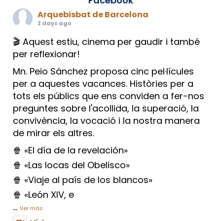
Facebook
Arquebisbat de Barcelona
2 days ago
🎬 Aquest estiu, cinema per gaudir i també
per reflexionar!
Mn. Peio Sánchez proposa cinc pel·lícules
per a aquestes vacances. Històries per a
tots els públics que ens conviden a fer-nos
preguntes sobre l'acollida, la superació, la
convivència, la vocació i la nostra manera
de mirar els altres.
🍿 «El día de la revelación»
🍿 «Las locas del Obelisco»
🍿 «Viaje al país de los blancos»
🍿 «León XIV, e
...
Ver más