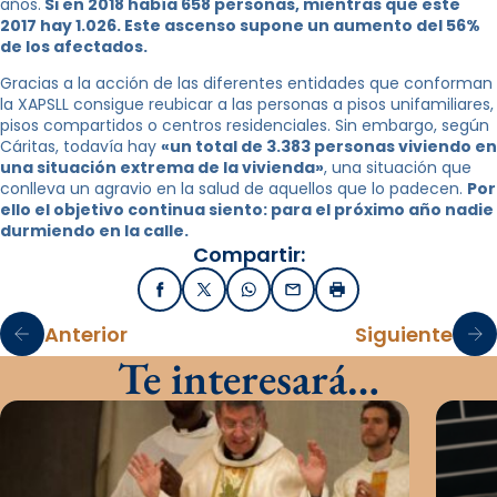
años.
Si en 2018 había 658 personas, mientras que este
2017 hay 1.026. Este ascenso supone un aumento del 56%
de los afectados.
Gracias a la acción de las diferentes entidades que conforman
la XAPSLL consigue reubicar a las personas a pisos unifamiliares,
pisos compartidos o centros residenciales. Sin embargo, según
Cáritas, todavía hay
«un total de 3.383 personas viviendo en
una situación extrema de la vivienda»
, una situación que
conlleva un agravio en la salud de aquellos que lo padecen.
Por
ello el objetivo continua siento: para el próximo año nadie
durmiendo en la calle.
Compartir:
Facebook
X / Twitter
WhatsApp
Email
Imprimir
Anterior
Siguiente
Te interesará…