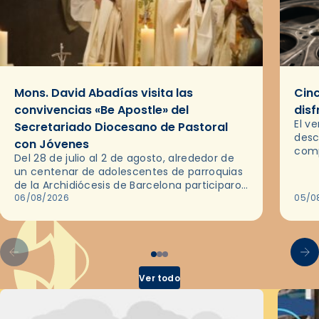
Mons. David Abadías visita las
Cinc
convivencias «Be Apostle» del
disf
El v
Secretariado Diocesano de Pastoral
desc
con Jóvenes
comp
Del 28 de julio al 2 de agosto, alrededor de
ocas
un centenar de adolescentes de parroquias
histo
de la Archidiócesis de Barcelona participaron
sobr
en las convivencias Be Apostle, organizadas
06/08/2026
05/0
por el Secretariado Diocesano…
Ver todo