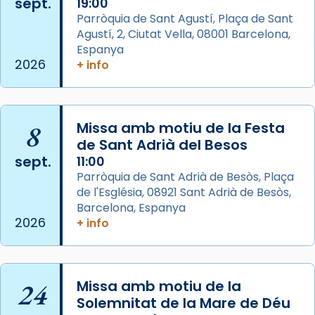
sept.
19:00
Aquest dilluns, 27 de juliol, ha tingut lloc la
Parròquia de Sant Agustí, Plaça de Sant
missa d’acció de gràcies en agraïment al
Agustí, 2, Ciutat Vella, 08001 Barcelona,
comitè organitzador de la visita apostòlica
Espanya
del Sant Pare Lleó XIV a Barcelona, i als
2026
+ info
col·laboradors, a la Catedral de Barcelona.
L’arquebisbe de Barcelona, el cardenal Joan
Josep Omella, ha presidit la missa i l’ha
8
Missa amb motiu de la Festa
concelebrat el bisbe auxiliar de Barcelona,
de Sant Adrià del Besos
Mons. David Abadías.
sept.
11:00
Parròquia de Sant Adrià de Besòs, Plaça
📸 Dr. G. Simón
de l'Església, 08921 Sant Adrià de Besòs,
Foto
Barcelona, Espanya
2026
+ info
View on Facebook
·
Share
Arquebisbat de Barcelona
2 weeks ago
24
Missa amb motiu de la
Memòria de les santes Juliana i
Solemnitat de la Mare de Déu