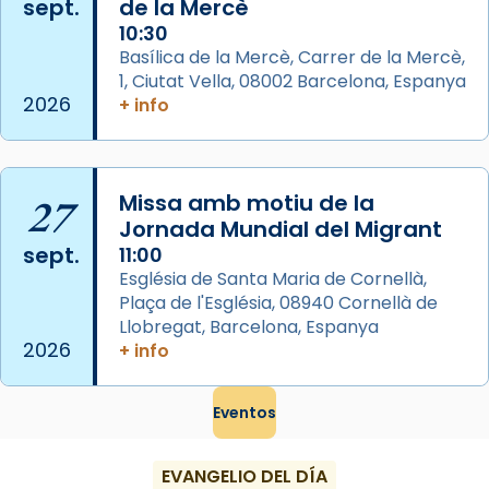
sept.
de la Mercè
Semproniana, verges i màrtirs.
10:30
Acompanyant la història de sant Cugat, a
Basílica de la Mercè, Carrer de la Mercè,
partir de l’Edat Mitjana sorgeix la tradició
1, Ciutat Vella, 08002 Barcelona, Espanya
que les santes Juliana (“relatiu a Júlia”) i
2026
+ info
Semproniana (“relatiu a Semprònia =
eterna”) són deixebles seves. I l’any 1667, el
frare Joan Gaspar Roig, afirma en una obra
27
Missa amb motiu de la
que les santes són filles de l’antiga Iluro.
Jornada Mundial del Migrant
Mataró en reivindicarà les relíq
sept.
11:00
...
Ver más
Església de Santa Maria de Cornellà,
Foto
Plaça de l'Església, 08940 Cornellà de
Llobregat, Barcelona, Espanya
View on Facebook
·
Share
2026
+ info
Eventos
EVANGELIO DEL DÍA