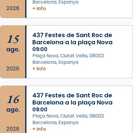
Barcelona, Espanya
apòstol màrtir, decapitat a Jerusalem per
2026
+ info
Herodes Agripa (vers l'any 44).
Patró de Galícia, després de les invasions
musulmanes fou venerat com a patró dels
15
437 Festes de Sant Roc de
Regnes castellans i més tard de tota
Barcelona a la plaça Nova
Espanya.
ago.
09:00
El seu sepulcre a Compostela fou un g
Plaça Nova, Ciutat Vella, 08002
Barcelona, Espanya
...
Ver más
2026
+ info
Foto
View on Facebook
·
Share
16
437 Festes de Sant Roc de
Barcelona a la plaça Nova
ago.
09:00
Plaça Nova, Ciutat Vella, 08002
Barcelona, Espanya
2026
+ info