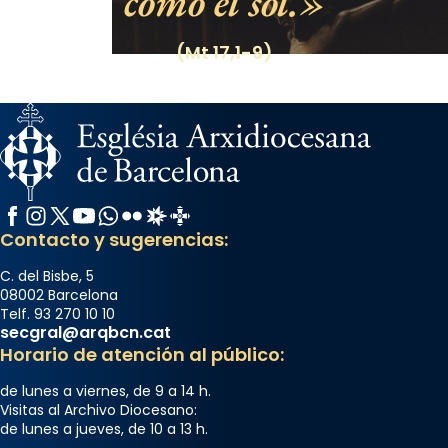
como el sol.
(Mt 17,1-9)
Facebook
Instagram
X / Twitter
YouTube
WhatsApp
Flickr
Radio Estel
Catalunya Cristiana
Contacto y sugerencias:
C. del Bisbe, 5
08002 Barcelona
Telf. 93 270 10 10
secgral@arqbcn.cat
Horario de atención al público:
de lunes a viernes, de 9 a 14 h.
Visitas al Archivo Diocesano:
de lunes a jueves, de 10 a 13 h.