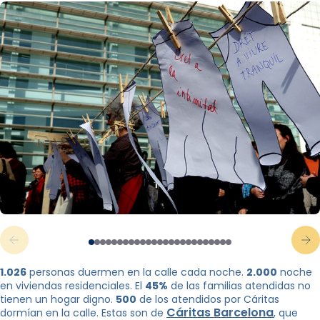
1.026
personas duermen en la calle cada noche.
2.000
noche
en viviendas residenciales. El
45%
de las familias atendidas no
tienen un hogar digno.
500
de los atendidos por Cáritas
Cáritas Barcelona
dormían en la calle. Estas son de
, ​​que