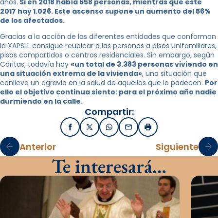
años.
Si en 2018 había 658 personas, mientras que este
2017 hay 1.026. Este ascenso supone un aumento del 56%
de los afectados.
Gracias a la acción de las diferentes entidades que conforman
la XAPSLL consigue reubicar a las personas a pisos unifamiliares,
pisos compartidos o centros residenciales. Sin embargo, según
Cáritas, todavía hay
«un total de 3.383 personas viviendo en
una situación extrema de la vivienda»
, una situación que
conlleva un agravio en la salud de aquellos que lo padecen.
Por
ello el objetivo continua siento: para el próximo año nadie
durmiendo en la calle.
Compartir:
Facebook
X / Twitter
WhatsApp
Email
Imprimir
Anterior
Siguiente
Te interesará…