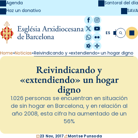
Agenda
Santoral del día
SAVA
Haz un donativo
Facebook
Instagram
X / Twitter
YouTube
ES
Me
Buscar
WhatsApp
Flickr
Radio Estel
Catalunya Cristi
Home
Noticias
Reivindicando y «extendiendo» un hogar digno
Reivindicando y
«extendiendo» un hogar
digno
1.026 personas se encuentran en situación
de sin hogar en Barcelona, y en relación al
año 2008, esta cifra ha aumentado de un
56%
23 Nov, 2017
Montse Punsoda