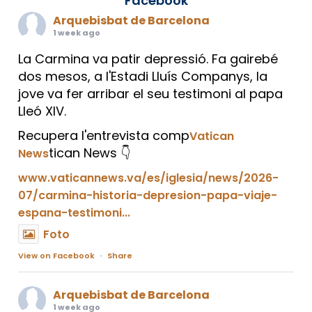
Facebook
Arquebisbat de Barcelona
1 week ago
La Carmina va patir depressió. Fa gairebé
dos mesos, a l'Estadi Lluís Companys, la
jove va fer arribar el seu testimoni al papa
Lleó XIV.
Recupera l'entrevista comp
Vatican
tican News 👇
News
www.vaticannews.va/es/iglesia/news/2026-
07/carmina-historia-depresion-papa-viaje-
espana-testimoni...
Foto
View on Facebook
·
Share
Arquebisbat de Barcelona
1 week ago