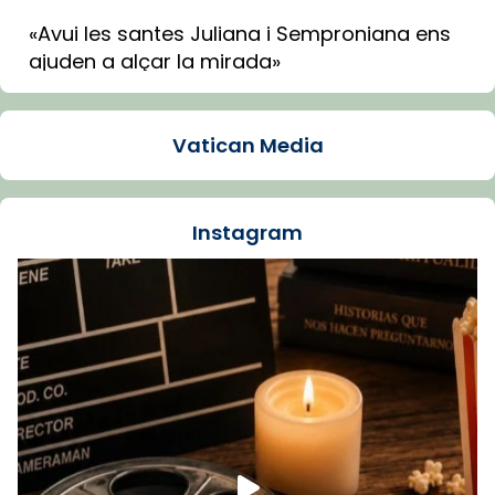
«Avui les santes Juliana i Semproniana ens
ajuden a alçar la mirada»
Mons. Sergi Gordo, bisbe de Tortosa, ha
presidit aquest 27 de juliol la missa de Les
Vatican Media
Santes de Mataró.
🔗
tinyurl.com/cvu5jmbk
📸 J. Merino
Instagram
Foto
View on Facebook
·
Share
Arquebisbat de Barcelona
is at Catedral
de Barcelona.
1 week ago
Aquest dilluns, 27 de juliol, ha tingut lloc la
missa d’acció de gràcies en agraïment al
comitè organitzador de la visita apostòlica