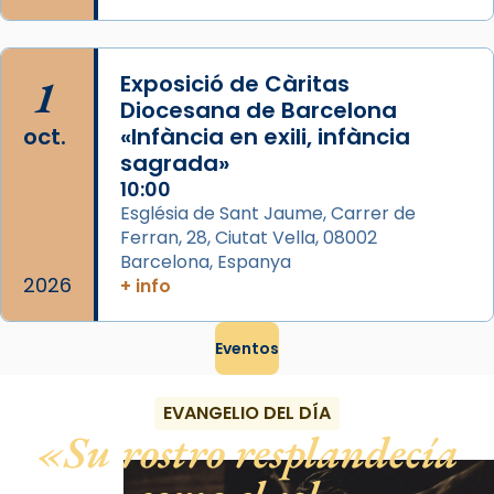
1
Exposició de Càritas
Diocesana de Barcelona
oct.
«Infància en exili, infància
sagrada»
10:00
Església de Sant Jaume, Carrer de
Ferran, 28, Ciutat Vella, 08002
Barcelona, Espanya
2026
+ info
Eventos
EVANGELIO DEL DÍA
Su rostro resplandecía