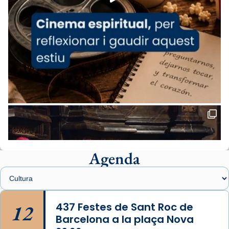
del Sant Pare Lleó XIV a Barcelona, i als
col·laboradors, a la Catedral de Barcelona.
L’arquebisbe de Barcelona, el cardenal Joan
Josep Omella, ha presidit la missa i l’ha
concelebrat el bisbe auxiliar de Barcelona,
Mons. David Abadías.
📸 Dr. G. Simón
Foto
View on Facebook
·
Share
Agenda
Arquebisbat de Barcelona
1 week ago
Memòria de les santes Juliana i
Semproniana, verges i màrtirs.
12
437 Festes de Sant Roc de
Barcelona a la plaça Nova
Acompanyant la història de sant Cugat, a