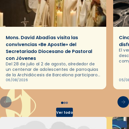
Mons. David Abadías visita las
Cinc
convivencias «Be Apostle» del
disf
El v
Secretariado Diocesano de Pastoral
desc
con Jóvenes
comp
Del 28 de julio al 2 de agosto, alrededor de
ocas
un centenar de adolescentes de parroquias
histo
de la Archidiócesis de Barcelona participaron
sobr
en las convivencias Be Apostle, organizadas
06/08/2026
05/0
por el Secretariado Diocesano…
Ver todo