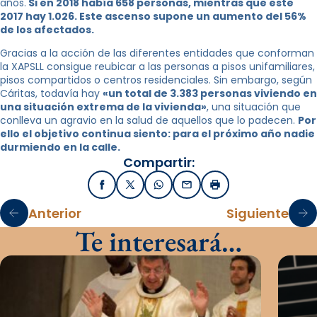
años.
Si en 2018 había 658 personas, mientras que este
2017 hay 1.026. Este ascenso supone un aumento del 56%
de los afectados.
Gracias a la acción de las diferentes entidades que conforman
la XAPSLL consigue reubicar a las personas a pisos unifamiliares,
pisos compartidos o centros residenciales. Sin embargo, según
Cáritas, todavía hay
«un total de 3.383 personas viviendo en
una situación extrema de la vivienda»
, una situación que
conlleva un agravio en la salud de aquellos que lo padecen.
Por
ello el objetivo continua siento: para el próximo año nadie
durmiendo en la calle.
Compartir:
Facebook
X / Twitter
WhatsApp
Email
Imprimir
Anterior
Siguiente
Te interesará…