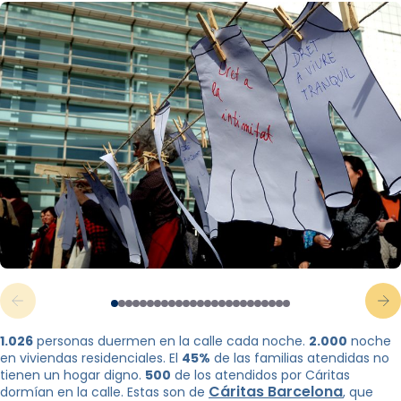
1.026
personas duermen en la calle cada noche.
2.000
noche
en viviendas residenciales. El
45%
de las familias atendidas no
tienen un hogar digno.
500
de los atendidos por Cáritas
Cáritas Barcelona
dormían en la calle. Estas son de
, ​​que