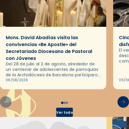
Mons. David Abadías visita las
Cinc
convivencias «Be Apostle» del
disf
El v
Secretariado Diocesano de Pastoral
desc
con Jóvenes
comp
Del 28 de julio al 2 de agosto, alrededor de
ocas
un centenar de adolescentes de parroquias
histo
de la Archidiócesis de Barcelona participaron
sobr
en las convivencias Be Apostle, organizadas
06/08/2026
05/0
por el Secretariado Diocesano…
Ver todo