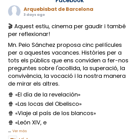
Facebook
Arquebisbat de Barcelona
3 days ago
🎬 Aquest estiu, cinema per gaudir i també
per reflexionar!
Mn. Peio Sánchez proposa cinc pel·lícules
per a aquestes vacances. Històries per a
tots els públics que ens conviden a fer-nos
preguntes sobre l'acollida, la superació, la
convivència, la vocació i la nostra manera
de mirar els altres.
🍿 «El día de la revelación»
🍿 «Las locas del Obelisco»
🍿 «Viaje al país de los blancos»
🍿 «León XIV, e
...
Ver más