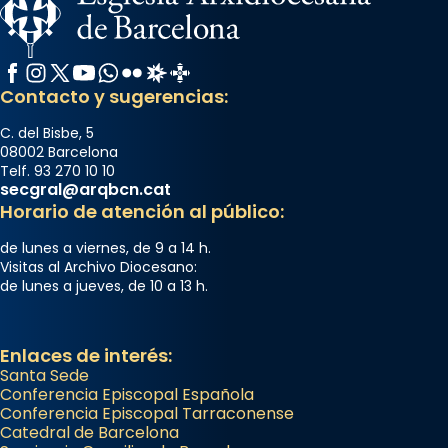
Semproniana, verges i màrtirs.
Acompanyant la història de sant Cugat, a
partir de l’Edat Mitjana sorgeix la tradició
Facebook
Instagram
X / Twitter
YouTube
WhatsApp
Flickr
Radio Estel
Catalunya Cristiana
que les santes Juliana (“relatiu a Júlia”) i
Contacto y sugerencias:
Semproniana (“relatiu a Semprònia =
C. del Bisbe, 5
eterna”) són deixebles seves. I l’any 1667, el
08002 Barcelona
frare Joan Gaspar Roig, afirma en una obra
Telf. 93 270 10 10
secgral@arqbcn.cat
que les santes són filles de l’antiga Iluro.
Horario de atención al público:
Mataró en reivindicarà les relíq
...
Ver más
de lunes a viernes, de 9 a 14 h.
Visitas al Archivo Diocesano:
Foto
de lunes a jueves, de 10 a 13 h.
View on Facebook
·
Share
Enlaces de interés:
Santa Sede
Conferencia Episcopal Española
Conferencia Episcopal Tarraconense
Catedral de Barcelona