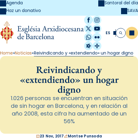
Agenda
Santoral del día
SAVA
Haz un donativo
Facebook
Instagram
X / Twitter
YouTube
ES
Me
Buscar
WhatsApp
Flickr
Radio Estel
Catalunya Cristi
Home
Noticias
Reivindicando y «extendiendo» un hogar digno
Reivindicando y
«extendiendo» un hogar
digno
1.026 personas se encuentran en situación
de sin hogar en Barcelona, y en relación al
año 2008, esta cifra ha aumentado de un
56%
23 Nov, 2017
Montse Punsoda