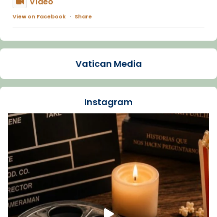
Vídeo
View on Facebook
·
Share
Arquebisbat de Barcelona
1 week ago
Vatican Media
La Carmina va patir depressió. Fa gairebé
dos mesos, a l'Estadi Lluís Companys, la
jove va fer arribar el seu testimoni al papa
Instagram
Lleó XIV.
Recupera l'entrevista comp
Vatican
tican News 👇
News
www.vaticannews.va/es/iglesia/news/2026-
07/carmina-historia-depresion-papa-viaje-
espana-testimoni...
Foto
View on Facebook
·
Share