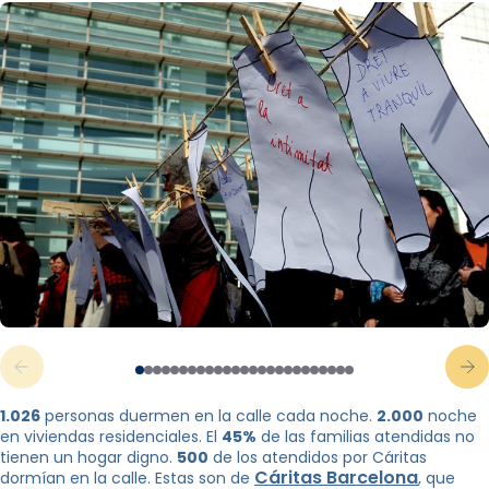
1.026
personas duermen en la calle cada noche.
2.000
noche
en viviendas residenciales. El
45%
de las familias atendidas no
tienen un hogar digno.
500
de los atendidos por Cáritas
Cáritas Barcelona
dormían en la calle. Estas son de
, ​​que