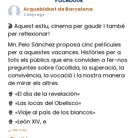
Facebook
Arquebisbat de Barcelona
2 days ago
🎬 Aquest estiu, cinema per gaudir i també
per reflexionar!
Mn. Peio Sánchez proposa cinc pel·lícules
per a aquestes vacances. Històries per a
tots els públics que ens conviden a fer-nos
preguntes sobre l'acollida, la superació, la
convivència, la vocació i la nostra manera
de mirar els altres.
🍿 «El día de la revelación»
🍿 «Las locas del Obelisco»
🍿 «Viaje al país de los blancos»
🍿 «León XIV, e
...
Ver más