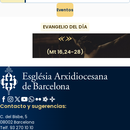
Eventos
EVANGELIO DEL DÍA
(Mt 16,24-28)
Facebook
Instagram
X / Twitter
YouTube
WhatsApp
Flickr
Radio Estel
Catalunya Cristiana
Contacto y sugerencias:
C. del Bisbe, 5
08002 Barcelona
Telf. 93 270 10 10