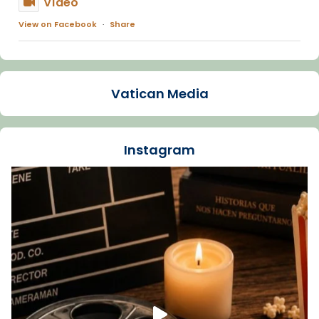
Vídeo
View on Facebook
·
Share
Arquebisbat de Barcelona
1 week ago
Vatican Media
La Carmina va patir depressió. Fa gairebé
dos mesos, a l'Estadi Lluís Companys, la
jove va fer arribar el seu testimoni al papa
Instagram
Lleó XIV.
Recupera l'entrevista comp
Vatican
tican News 👇
News
www.vaticannews.va/es/iglesia/news/2026-
07/carmina-historia-depresion-papa-viaje-
espana-testimoni...
Foto
View on Facebook
·
Share