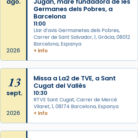
ago.
Jugan, mare fundadora de les
Aquest dilluns, 27 de juliol, ha tingut lloc la
Germanes dels Pobres, a
missa d’acció de gràcies en agraïment al
Barcelona
comitè organitzador de la visita apostòlica
11:00
del Sant Pare Lleó XIV a Barcelona, i als
Llar d’avis Germanetes dels Pobres,
col·laboradors, a la Catedral de Barcelona.
Carrer de Sant Salvador, 1, Gràcia, 08012
Barcelona, Espanya
L’arquebisbe de Barcelona, el cardenal Joan
2026
+ info
Josep Omella, ha presidit la missa i l’ha
concelebrat el bisbe auxiliar de Barcelona,
Mons. David Abadías.
13
Missa a La2 de TVE, a Sant
📸 Dr. G. Simón
Cugat del Vallès
Foto
sept.
10:30
View on Facebook
·
Share
RTVE Sant Cugat, Carrer de Mercé
Vilaret, 1, 08174 Barcelona, Espanya
2026
+ info
Arquebisbat de Barcelona
2 weeks ago
Memòria de les santes Juliana i