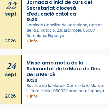
Semproniana, verges i màrtirs.
22
Jornada d'inici de curs del
Secretariat diocesà
Acompanyant la història de sant Cugat, a
sept.
d'educació catòlica
partir de l’Edat Mitjana sorgeix la tradició
18:30
que les santes Juliana (“relatiu a Júlia”) i
Seminari Conciliar de Barcelona, Carrer
Semproniana (“relatiu a Semprònia =
de la Diputació, 231, Eixample, 08007
eterna”) són deixebles seves. I l’any 1667, el
Barcelona, Espanya
frare Joan Gaspar Roig, afirma en una obra
2026
+ info
que les santes són filles de l’antiga Iluro.
Mataró en reivindicarà les relíq
...
Ver más
24
Missa amb motiu de la
Foto
Solemnitat de la Mare de Déu
sept.
de la Mercè
View on Facebook
·
Share
10:30
Basílica de la Mercè, Carrer de la Mercè,
1, Ciutat Vella, 08002 Barcelona, Espanya
2026
+ info