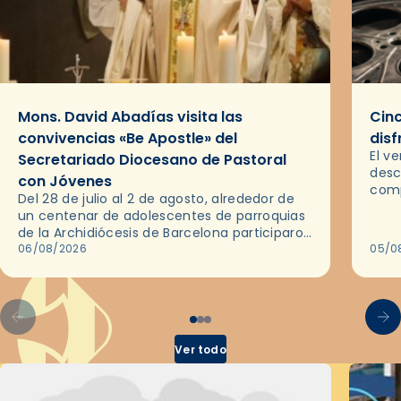
Mons. David Abadías visita las
Cinc
convivencias «Be Apostle» del
disf
El v
Secretariado Diocesano de Pastoral
desc
con Jóvenes
comp
Del 28 de julio al 2 de agosto, alrededor de
ocas
un centenar de adolescentes de parroquias
histo
de la Archidiócesis de Barcelona participaron
sobr
en las convivencias Be Apostle, organizadas
06/08/2026
05/0
por el Secretariado Diocesano…
Ver todo