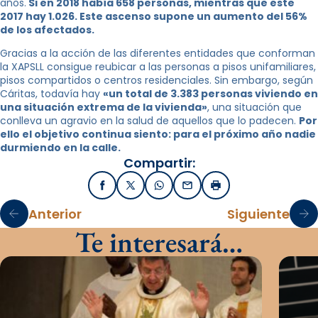
años.
Si en 2018 había 658 personas, mientras que este
2017 hay 1.026. Este ascenso supone un aumento del 56%
de los afectados.
Gracias a la acción de las diferentes entidades que conforman
la XAPSLL consigue reubicar a las personas a pisos unifamiliares,
pisos compartidos o centros residenciales. Sin embargo, según
Cáritas, todavía hay
«un total de 3.383 personas viviendo en
una situación extrema de la vivienda»
, una situación que
conlleva un agravio en la salud de aquellos que lo padecen.
Por
ello el objetivo continua siento: para el próximo año nadie
durmiendo en la calle.
Compartir:
Facebook
X / Twitter
WhatsApp
Email
Imprimir
Anterior
Siguiente
Te interesará…