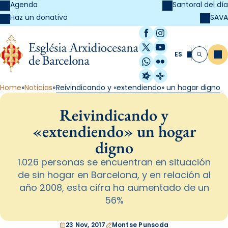
Agenda
Santoral del día
SAVA
Haz un donativo
Facebook
Instagram
X / Twitter
YouTube
ES
Me
Buscar
WhatsApp
Flickr
Radio Estel
Catalunya Cristi
Home
Noticias
Reivindicando y «extendiendo» un hogar digno
Reivindicando y
«extendiendo» un hogar
digno
1.026 personas se encuentran en situación
de sin hogar en Barcelona, y en relación al
año 2008, esta cifra ha aumentado de un
56%
23 Nov, 2017
Montse Punsoda