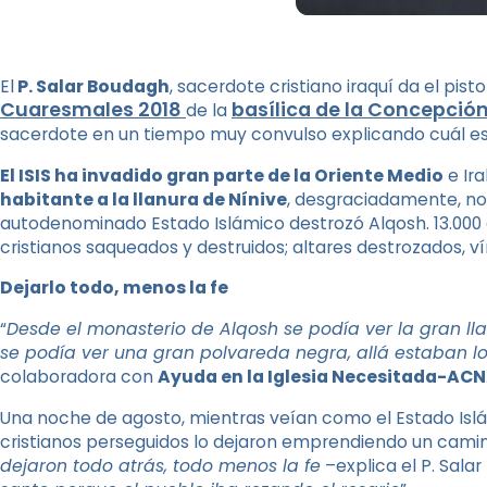
El
P. Salar Boudagh
, sacerdote cristiano iraquí da el pist
Cuaresmales 2018
basílica de la Concepció
de la
sacerdote en un tiempo muy convulso explicando cuál es 
El ISIS ha invadido gran parte de la Oriente Medio
e Ir
habitante a la llanura de Nínive
, desgraciadamente, no 
autodenominado Estado Islámico destrozó Alqosh. 13.0
cristianos saqueados y destruidos; altares destrozados, 
Dejarlo todo, menos la fe
“
Desde el monasterio de Alqosh se podía ver la gran ll
se podía ver una gran polvareda negra, allá estaban l
colaboradora con
Ayuda en la Iglesia Necesitada-ACN
Una noche de agosto, mientras veían como el Estado Islám
cristianos perseguidos lo dejaron emprendiendo un camino
dejaron todo atrás, todo menos la fe
–explica el P. Sala