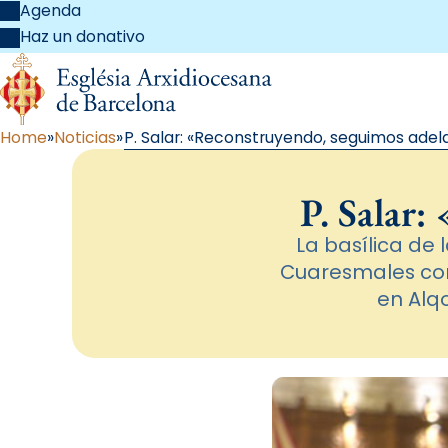
Agenda
Haz un donativo
Home
Noticias
P. Salar: «Reconstruyendo, seguimos adel
P. Salar
La basílica de 
Cuaresmales con 
en Alq