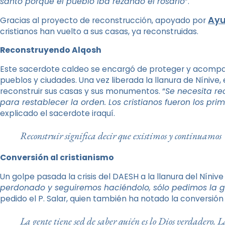
santo porque el pueblo iba rezando el rosario
”.
Ayu
Gracias al proyecto de reconstrucción, apoyado por
cristianos han vuelto a sus casas, ya reconstruidas.
Reconstruyendo Alqosh
Este sacerdote caldeo se encargó de proteger y acompañar
pueblos y ciudades. Una vez liberada la llanura de Nínive,
reconstruir sus casas y sus monumentos. “
Se necesita re
para restablecer la orden. Los cristianos fueron los pr
explicado el sacerdote iraquí.
Reconstruir significa decir que existimos y continuamos
Conversión al cristianismo
Un golpe pasada la crisis del DAESH a la llanura del Nínive
perdonado y seguiremos haciéndolo, sólo pedimos la ga
pedido el P. Salar, quien también ha notado la conversió
La gente tiene sed de saber quién es lo Dios verdadero.