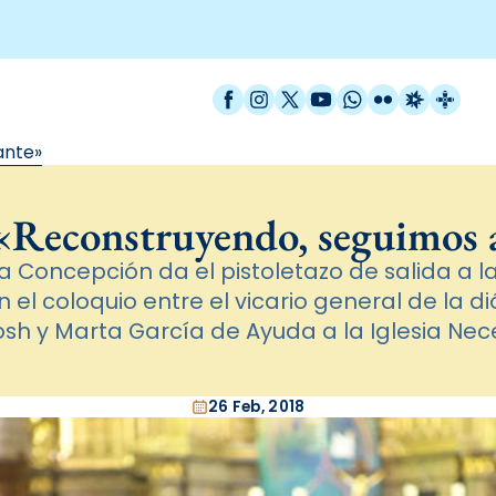
Facebook
Instagram
X / Twitter
YouTube
WhatsApp
Flickr
Radio Est
Catal
ante»
: «Reconstruyendo, seguimos 
la Concepción da el pistoletazo de salida a 
el coloquio entre el vicario general de la d
osh y Marta García de Ayuda a la Iglesia Nec
26 Feb, 2018