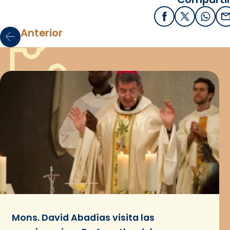
Facebook
X / Twitter
What
E
Anterior
Mons. David Abadías visita las