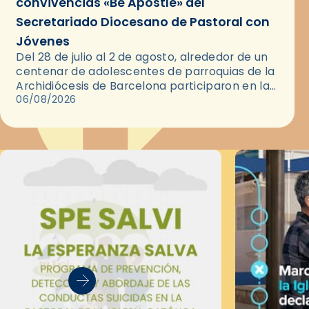
convivencias «Be Apostle» del
Secretariado Diocesano de Pastoral con
Jóvenes
Del 28 de julio al 2 de agosto, alrededor de un
centenar de adolescentes de parroquias de la
Archidiócesis de Barcelona participaron en las
convivencias Be Apostle, organizadas por el
06/08/2026
Secretariado Diocesano…