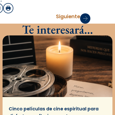
sApp
mail
Imprimir
Siguiente
Te interesará…
Cinco películas de cine espiritual para