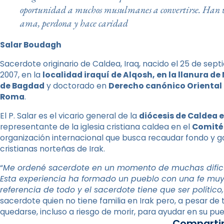
oportunidad a muchos musulmanes a convertirse. Han vist
ama, perdona y hace caridad
Salar Boudagh
Sacerdote originario de Caldea, Iraq, nacido el 25 de sep
2007, en la
localidad iraquí de Alqosh, en la llanura de
de Bagdad
y doctorado en
Derecho canónico Oriental p
Roma
.
El P. Salar es el vicario general de la
diócesis de Caldea 
representante de la iglesia cristiana caldea en el
Comité 
organización internacional que busca recaudar fondo y ga
cristianas norteñas de Irak.
“
Me ordené sacerdote en un momento de muchas dificul
Esta experiencia ha formado un pueblo con una fe muy p
referencia de todo y el sacerdote tiene que ser político
sacerdote quien no tiene familia en Irak pero, a pesar de 
quedarse, incluso a riesgo de morir, para ayudar en su pue
Compartir