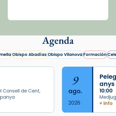
Agenda
mella
Obispo Abadías
Obispo Vilanova
Formación
Cel
9
Peleg
anys
ago.
10:00
l Consell de Cent,
Espanya
Medjugo
2026
+ info
/2026-