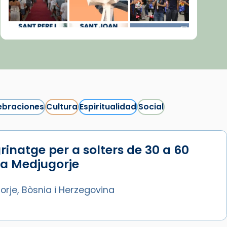
ebraciones
Cultura
Espiritualidad
Social
rinatge per a solters de 30 a 60
Síguenos en Instagram
 a Medjugorje
Cargar más...
rje, Bòsnia i Herzegovina