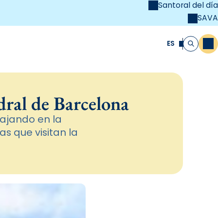
Santoral del día
SAVA
el
unya Cristiana
ES
M
Buscar
dral de Barcelona
bajando en la
s que visitan la