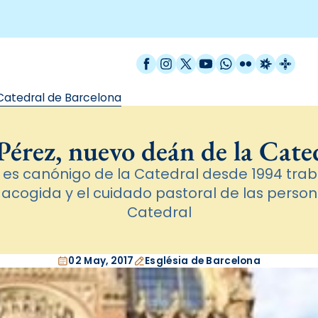
Facebook
Instagram
X / Twitter
YouTube
WhatsApp
Flickr
Radio Est
Catal
Catedral de Barcelona
érez, nuevo deán de la Cate
 es canónigo de la Catedral desde 1994 tra
 acogida y el cuidado pastoral de las persona
Catedral
02 May, 2017
Església de Barcelona