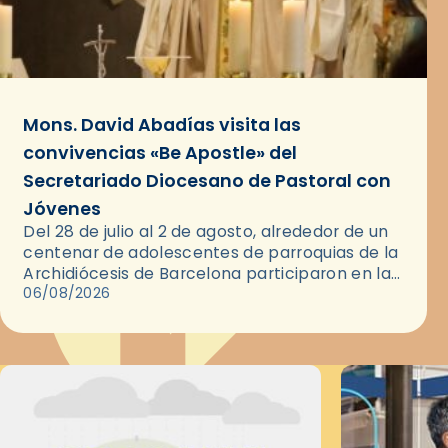
Mons. David Abadías visita las
convivencias «Be Apostle» del
Secretariado Diocesano de Pastoral con
Jóvenes
Del 28 de julio al 2 de agosto, alrededor de un
centenar de adolescentes de parroquias de la
Archidiócesis de Barcelona participaron en las
convivencias Be Apostle, organizadas por el
06/08/2026
Secretariado Diocesano…