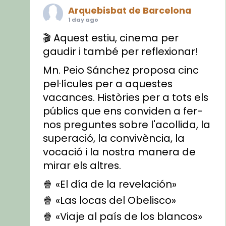
Arquebisbat de Barcelona
1 day ago
🎬 Aquest estiu, cinema per
gaudir i també per reflexionar!
Mn. Peio Sánchez proposa cinc
pel·lícules per a aquestes
vacances. Històries per a tots els
públics que ens conviden a fer-
nos preguntes sobre l'acollida, la
superació, la convivència, la
vocació i la nostra manera de
mirar els altres.
🍿 «El día de la revelación»
🍿 «Las locas del Obelisco»
🍿 «Viaje al país de los blancos»