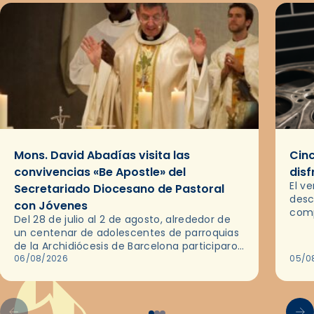
Mons. David Abadías visita las
Cinc
convivencias «Be Apostle» del
disf
El v
Secretariado Diocesano de Pastoral
desc
con Jóvenes
comp
Del 28 de julio al 2 de agosto, alrededor de
ocas
un centenar de adolescentes de parroquias
histo
de la Archidiócesis de Barcelona participaron
sobr
en las convivencias Be Apostle, organizadas
06/08/2026
05/0
por el Secretariado Diocesano…