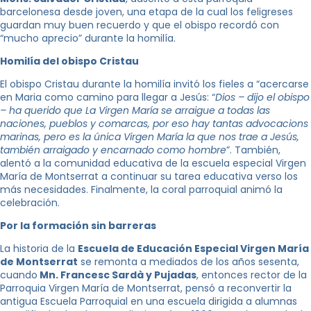
barcelonesa desde joven, una etapa de la cual los feligreses
guardan muy buen recuerdo y que el obispo recordó con
“mucho aprecio” durante la homilía.
Homilía del obispo Cristau
El obispo Cristau durante la homilía invitó los fieles a “acercarse
en Maria como camino para llegar a Jesús: “
Dios – dijo el obispo
– ha querido que La Virgen María se arraigue a todas las
naciones, pueblos y comarcas, por eso hay tantas advocacions
marinas, pero es la única Virgen María la que nos trae a Jesús,
también arraigado y encarnado como hombre
”. También,
alentó a la comunidad educativa de la escuela especial Virgen
María de Montserrat a continuar su tarea educativa verso los
más necesidades. Finalmente, la coral parroquial animó la
celebración.
Por la formación sin barreras
La historia de la
Escuela de Educación Especial Virgen María
de Montserrat
se remonta a mediados de los años sesenta,
cuando
Mn. Francesc Sardà y Pujadas
, entonces rector de la
Parroquia Virgen María de Montserrat, pensó a reconvertir la
antigua Escuela Parroquial en una escuela dirigida a alumnas