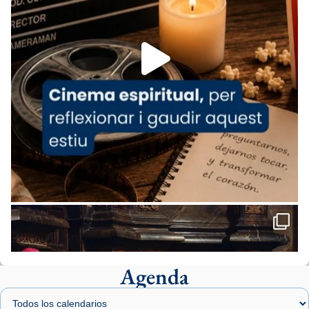
espana-testimoni...
Foto
View on Facebook
·
Share
Arquebisbat de Barcelona
2 weeks ago
«Avui les santes Juliana i Semproniana ens
ajuden a alçar la mirada»
Mons. Sergi Gordo, bisbe de Tortosa, ha
presidit aquest 27 de juliol la missa de Les
Santes de Mataró.
🔗
tinyurl.com/cvu5jmbk
📸 J. Merino
Agenda
Foto
View on Facebook
·
Share