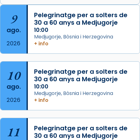
Arquebisbat de Barcelona
is at Catedral
9
Pelegrinatge per a solters de
de Barcelona.
30 a 60 anys a Medjugorje
2 weeks ago
ago.
10:00
Aquest dilluns, 27 de juliol, ha tingut lloc la
Medjugorje, Bòsnia i Herzegovina
missa d’acció de gràcies en agraïment al
2026
+ info
comitè organitzador de la visita apostòlica
del Sant Pare Lleó XIV a Barcelona, i als
col·laboradors, a la Catedral de Barcelona.
10
Pelegrinatge per a solters de
L’arquebisbe de Barcelona, el cardenal Joan
30 a 60 anys a Medjugorje
Josep Omella, ha presidit la missa i l’ha
ago.
10:00
concelebrat el bisbe auxiliar de Barcelona,
Medjugorje, Bòsnia i Herzegovina
Mons. David Abadías.
2026
+ info
📸 Dr. G. Simón
Foto
11
Pelegrinatge per a solters de
View on Facebook
·
Share
30 a 60 anys a Medjugorje