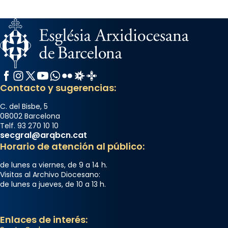
Facebook
Instagram
X / Twitter
YouTube
WhatsApp
Flickr
Radio Estel
Catalunya Cristiana
Contacto y sugerencias:
C. del Bisbe, 5
08002 Barcelona
Telf. 93 270 10 10
secgral@arqbcn.cat
Horario de atención al público:
de lunes a viernes, de 9 a 14 h.
Visitas al Archivo Diocesano:
de lunes a jueves, de 10 a 13 h.
Enlaces de interés: