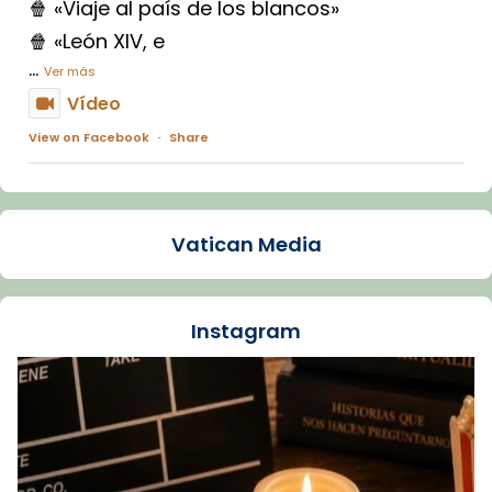
🍿 «Viaje al país de los blancos»
🍿 «León XIV, e
...
Ver más
Vídeo
View on Facebook
·
Share
Arquebisbat de Barcelona
1 week ago
Vatican Media
La Carmina va patir depressió. Fa gairebé
dos mesos, a l'Estadi Lluís Companys, la
jove va fer arribar el seu testimoni al papa
Instagram
Lleó XIV.
Recupera l'entrevista comp
Vatican
tican News 👇
News
www.vaticannews.va/es/iglesia/news/2026-
07/carmina-historia-depresion-papa-viaje-