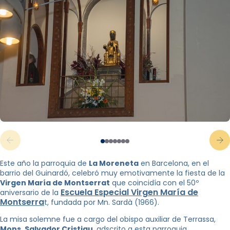
Este año la parroquia de
La Moreneta
en Barcelona, en el
barrio del Guinardó, celebró muy emotivamente la fiesta de la
Virgen María de Montserrat
que coincidía con el 50º
Escuela Especial Virgen María de
aniversario de la
Montserra
t, fundada por Mn. Sardà (1966).
La misa solemne fue a cargo del obispo auxiliar de Terrassa,
Mons. Salvador Cristiau
, adscrito a esta parroquia