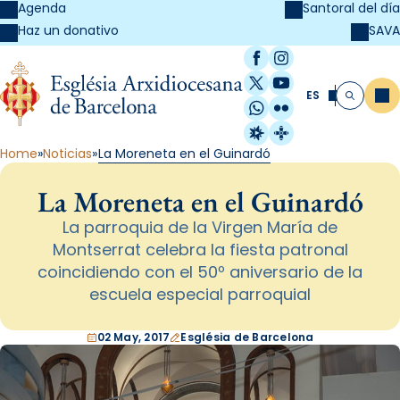
Agenda
Santoral del día
SAVA
Haz un donativo
Facebook
Instagram
X / Twitter
YouTube
ES
Me
Buscar
WhatsApp
Flickr
Radio Estel
Catalunya Cristi
Home
Noticias
La Moreneta en el Guinardó
La Moreneta en el Guinardó
La parroquia de la Virgen María de
Montserrat celebra la fiesta patronal
coincidiendo con el 50º aniversario de la
escuela especial parroquial
02 May, 2017
Església de Barcelona