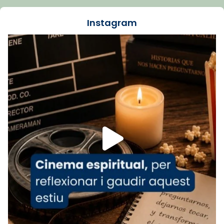
dos mesos, a l'Estadi Lluís Companys, la
jove va fer arribar el seu testimoni al papa
Instagram
Lleó XIV.
Recupera l'entrevista comp
Vatican
tican News 👇
News
www.vaticannews.va/es/iglesia/news/2026-
07/carmina-historia-depresion-papa-viaje-
espana-testimoni...
Foto
View on Facebook
·
Share
Arquebisbat de Barcelona
2 weeks ago
«Avui les santes Juliana i Semproniana ens
ajuden a alçar la mirada»
Mons. Sergi Gordo, bisbe de Tortosa, ha