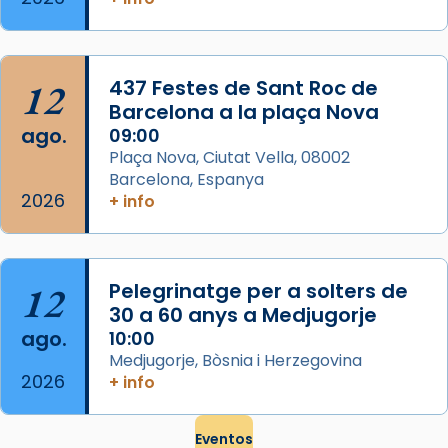
frare Joan Gaspar Roig, afirma en una obra
que les santes són filles de l’antiga Iluro.
Mataró en reivindicarà les relíq
...
Ver más
12
437 Festes de Sant Roc de
Foto
Barcelona a la plaça Nova
ago.
09:00
View on Facebook
·
Share
Plaça Nova, Ciutat Vella, 08002
Barcelona, Espanya
2026
+ info
12
Pelegrinatge per a solters de
30 a 60 anys a Medjugorje
ago.
10:00
Medjugorje, Bòsnia i Herzegovina
2026
+ info
Eventos