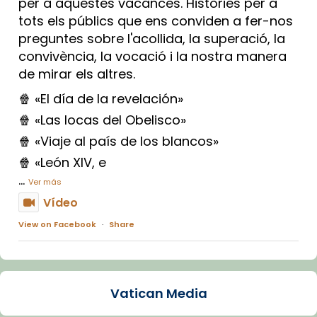
per a aquestes vacances. Històries per a
tots els públics que ens conviden a fer-nos
preguntes sobre l'acollida, la superació, la
convivència, la vocació i la nostra manera
de mirar els altres.
🍿 «El día de la revelación»
🍿 «Las locas del Obelisco»
🍿 «Viaje al país de los blancos»
🍿 «León XIV, e
...
Ver más
Vídeo
View on Facebook
·
Share
Arquebisbat de Barcelona
1 week ago
Vatican Media
La Carmina va patir depressió. Fa gairebé