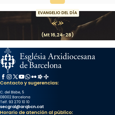
EVANGELIO DEL DÍA
(Mt 16,24-28)
Facebook
Instagram
X / Twitter
YouTube
WhatsApp
Flickr
Radio Estel
Catalunya Cristiana
Contacto y sugerencias:
C. del Bisbe, 5
08002 Barcelona
Telf. 93 270 10 10
secgral@arqbcn.cat
Horario de atención al público: