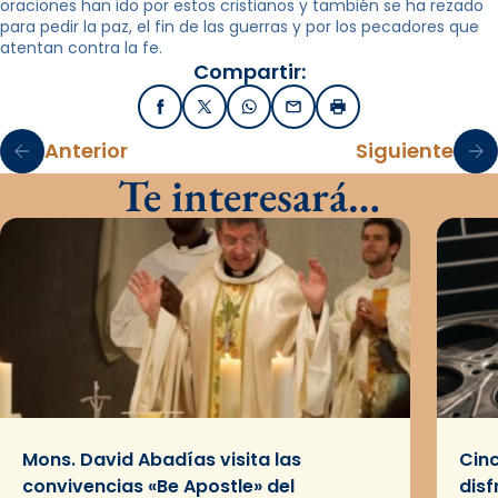
oraciones han ido por estos cristianos y también se ha rezado
para pedir la paz, el fin de las guerras y por los pecadores que
atentan contra la fe.
Compartir:
Facebook
X / Twitter
WhatsApp
Email
Imprimir
Anterior
Siguiente
Te interesará…
Mons. David Abadías visita las
Cinc
convivencias «Be Apostle» del
disf