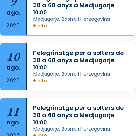
9
Josep Omella, ha presidit la missa i l’ha
30 a 60 anys a Medjugorje
concelebrat el bisbe auxiliar de Barcelona,
ago.
10:00
Mons. David Abadías.
Medjugorje, Bòsnia i Herzegovina
2026
+ info
📸 Dr. G. Simón
Foto
View on Facebook
·
Share
10
Pelegrinatge per a solters de
30 a 60 anys a Medjugorje
Arquebisbat de Barcelona
ago.
10:00
2 weeks ago
Medjugorje, Bòsnia i Herzegovina
2026
Memòria de les santes Juliana i
+ info
Semproniana, verges i màrtirs.
Acompanyant la història de sant Cugat, a
partir de l’Edat Mitjana sorgeix la tradició
11
Pelegrinatge per a solters de
que les santes Juliana (“relatiu a Júlia”) i
30 a 60 anys a Medjugorje
Semproniana (“relatiu a Semprònia =
ago.
10:00
eterna”) són deixebles seves. I l’any 1667, el
Medjugorje, Bòsnia i Herzegovina
2026
+ info