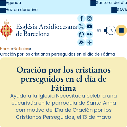
Agenda
Santoral del día
SAVA
Haz un donativo
Facebook
Instagram
X / Twitter
YouTube
ES
Me
Buscar
WhatsApp
Flickr
Radio Estel
Catalunya Cristi
Home
Noticias
Oración por los cristianos perseguidos en el día de Fátima
Oración por los cristianos
perseguidos en el día de
Fátima
Ayuda a la Iglesia Necesitada celebra una
eucaristía en la parroquia de Santa Anna
con motivo del Día de Oración por los
Cristianos Perseguidos, el 13 de mayo