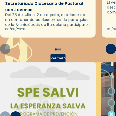
El v
Secretariado Diocesano de Pastoral
desc
con Jóvenes
comp
Del 28 de julio al 2 de agosto, alrededor de
ocas
un centenar de adolescentes de parroquias
histo
de la Archidiócesis de Barcelona participaron
sobr
en las convivencias Be Apostle, organizadas
06/08/2026
05/0
por el Secretariado Diocesano…
Ver todo