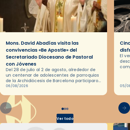
Mons. David Abadías visita las
Cinc
convivencias «Be Apostle» del
disf
El v
Secretariado Diocesano de Pastoral
desc
con Jóvenes
comp
Del 28 de julio al 2 de agosto, alrededor de
ocas
un centenar de adolescentes de parroquias
histo
de la Archidiócesis de Barcelona participaron
sobr
en las convivencias Be Apostle, organizadas
06/08/2026
05/0
por el Secretariado Diocesano…
Ver todo