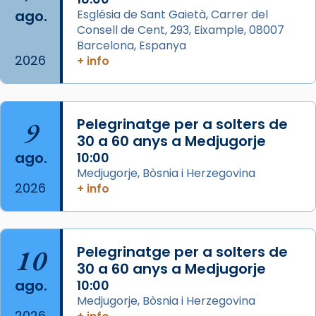
ago.
Església de Sant Gaietà, Carrer del
partir de l’Edat Mitjana sorgeix la tradició
Consell de Cent, 293, Eixample, 08007
que les santes Juliana (“relatiu a Júlia”) i
Barcelona, Espanya
Semproniana (“relatiu a Semprònia =
2026
+ info
eterna”) són deixebles seves. I l’any 1667, el
frare Joan Gaspar Roig, afirma en una obra
que les santes són filles de l’antiga Iluro.
Mataró en reivindicarà les relíq
9
Pelegrinatge per a solters de
...
30 a 60 anys a Medjugorje
Ver más
ago.
10:00
Foto
Medjugorje, Bòsnia i Herzegovina
View on Facebook
·
Share
2026
+ info
Arquebisbat de Barcelona
2 weeks ago
10
Pelegrinatge per a solters de
Jaume, fill de Zebedeu, és juntament amb el
30 a 60 anys a Medjugorje
seu germà Joan i Pere un dels que
ago.
10:00
acompanyava més de prop Jesús.
Medjugorje, Bòsnia i Herzegovina
2026