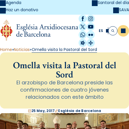
Agenda
Santoral del día
SAVA
Haz un donativo
Facebook
Instagram
X / Twitter
YouTube
ES
Me
Buscar
WhatsApp
Flickr
Radio Estel
Catalunya Cristi
Home
Noticias
Omella visita la Pastoral del Sord
Omella visita la Pastoral del
Sord
El arzobispo de Barcelona preside las
confirmaciones de cuatro jóvenes
relacionados con este ámbito
25 May, 2017
Església de Barcelona