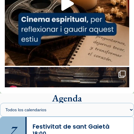
comitè organitzador de la visita apostòlica
del Sant Pare Lleó XIV a Barcelona, i als
col·laboradors, a la Catedral de Barcelona.
L’arquebisbe de Barcelona, el cardenal Joan
Josep Omella, ha presidit la missa i l’ha
concelebrat el bisbe auxiliar de Barcelona,
Mons. David Abadías.
📸 Dr. G. Simón
Foto
View on Facebook
·
Share
Agenda
Arquebisbat de Barcelona
1 week ago
Memòria de les santes Juliana i
Semproniana, verges i màrtirs.
7
Festivitat de sant Gaietà
Acompanyant la història de sant Cugat, a
18:00