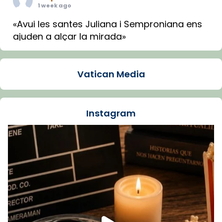
1 week ago
«Avui les santes Juliana i Semproniana ens
ajuden a alçar la mirada»
Mons. Sergi Gordo, bisbe de Tortosa, ha
presidit aquest 27 de juliol la missa de Les
Vatican Media
Santes de Mataró.
🔗
tinyurl.com/cvu5jmbk
📸 J. Merino
Instagram
Foto
View on Facebook
·
Share
Arquebisbat de Barcelona
is at Catedral
de Barcelona.
1 week ago
Aquest dilluns, 27 de juliol, ha tingut lloc la
missa d’acció de gràcies en agraïment al