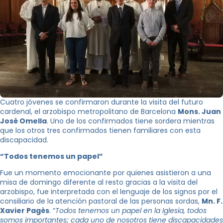
Cuatro jóvenes se confirmaron durante la visita del futuro
cardenal, el arzobispo metropolitano de Barcelona
Mons. Juan
José Omella
. Uno de los confirmados tiene sordera mientras
que los otros tres confirmados tienen familiares con esta
discapacidad.
“Todos tenemos un papel”
Fue un momento emocionante por quienes asistieron a una
misa de domingo diferente al resto gracias a la visita del
arzobispo, fue interpretada con el lenguaje de los signos por el
consiliario de la atención pastoral de las personas sordas,
Mn. F.
Xavier Pagès
. “
Todos tenemos un papel en la Iglesia, todos
somos importantes; cada uno de nosotros tiene discapacidades