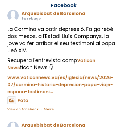
Facebook
Arquebisbat de Barcelona
1 week ago
La Carmina va patir depressió. Fa gairebé
dos mesos, a l'Estadi Lluís Companys, la
jove va fer arribar el seu testimoni al papa
Lleó XIV.
Recupera l'entrevista comp
Vatican
tican News 👇
News
www.vaticannews.va/es/iglesia/news/2026-
07/carmina-historia-depresion-papa-viaje-
espana-testimoni...
Foto
View on Facebook
·
Share
Arquebisbat de Barcelona