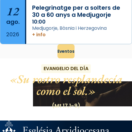
12
Pelegrinatge per a solters de
30 a 60 anys a Medjugorje
ago.
10:00
Medjugorje, Bòsnia i Herzegovina
2026
+ info
Eventos
EVANGELIO DEL DÍA
Su rostro resplandecía
como el sol.
(Mt 17,1-9)