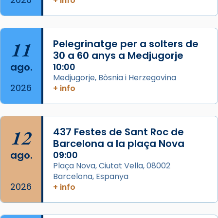
+ info
Segons el llibre dels Fets (12,2) fou el primer
apòstol màrtir, decapitat a Jerusalem per
Herodes Agripa (vers l'any 44).
11
Pelegrinatge per a solters de
Patró de Galícia, després de les invasions
30 a 60 anys a Medjugorje
musulmanes fou venerat com a patró dels
ago.
10:00
Regnes castellans i més tard de tota
Medjugorje, Bòsnia i Herzegovina
Espanya.
2026
+ info
El seu sepulcre a Compostela fou un g
...
Ver más
Foto
12
437 Festes de Sant Roc de
Barcelona a la plaça Nova
View on Facebook
·
Share
ago.
09:00
Plaça Nova, Ciutat Vella, 08002
Barcelona, Espanya
2026
+ info