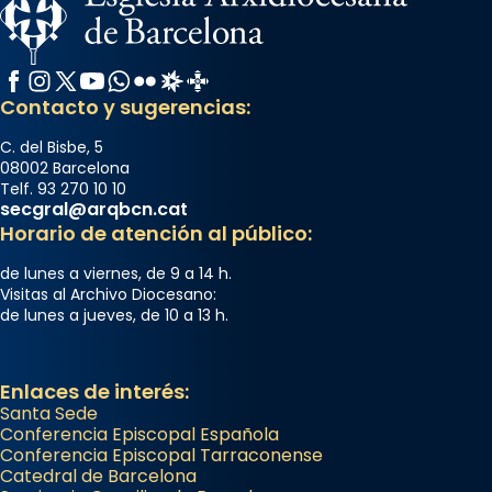
Facebook
Instagram
X / Twitter
YouTube
WhatsApp
Flickr
Radio Estel
Catalunya Cristiana
Contacto y sugerencias:
C. del Bisbe, 5
08002 Barcelona
Telf. 93 270 10 10
secgral@arqbcn.cat
Horario de atención al público:
de lunes a viernes, de 9 a 14 h.
Visitas al Archivo Diocesano:
de lunes a jueves, de 10 a 13 h.
Enlaces de interés:
Santa Sede
Conferencia Episcopal Española
Conferencia Episcopal Tarraconense
Catedral de Barcelona