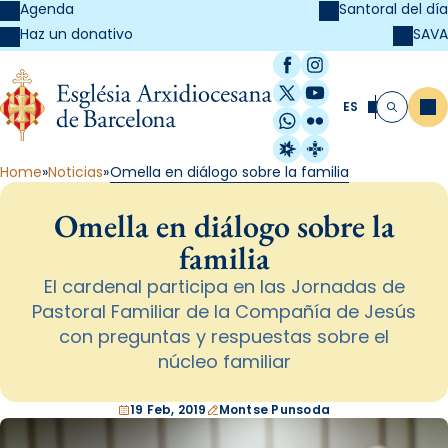
Agenda
Santoral del día
SAVA
Haz un donativo
Facebook
Instagram
X / Twitter
YouTube
ES
Me
Buscar
WhatsApp
Flickr
Radio Estel
Catalunya Cristi
Home
Noticias
Omella en diálogo sobre la familia
Omella en diálogo sobre la
familia
El cardenal participa en las Jornadas de
Pastoral Familiar de la Compañía de Jesús
con preguntas y respuestas sobre el
núcleo familiar
19 Feb, 2019
Montse Punsoda