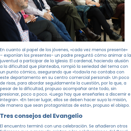
En cuanto al papel de los jóvenes, «cada vez menos presente»
– exponían los presentes- un padre preguntó cómo animar a la
juventud a participar de la Iglesia. El cardenal, haciendo alusión
a la dificultad que planteaba, rompió la seriedad del tema con
un punto cómico, asegurando que «todavía no contaba con
este departamento en su centro comercial personal». Un poco
de risas, para abordar seguidamente la cuestión, por la que, a
pesar de la dificultad, propuso acompañar ante todo, sin
presionar, poco a poco. «Luego hay que enseñarles a discernir e
integrar». «En tercer lugar, ellos se deben hacer suya la misión,
de manera que sean protagonistas de esta», propuso el obispo.
Tres consejos del Evangelio
El encuentro terminó con una celebración. Se añadieron otros