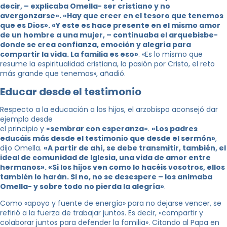
decir, – explicaba Omella- ser cristiano y no
avergonzarse». «Hay que creer en el tesoro que tenemos
que es Dios». «Y este es hace presente en el mismo amor
de un hombre a una mujer, – continuaba el arquebisbe-
donde se crea confianza, emoción y alegría para
compartir la vida. La familia es eso»
. «Es lo mismo que
resume la espiritualidad cristiana, la pasión por Cristo, el reto
más grande que tenemos», añadió.
Educar desde el testimonio
Respecto a la educación a los hijos, el arzobispo aconsejó dar
ejemplo desde
el principio y
«sembrar con esperanza»
.
«Los padres
educáis más desde el testimonio que desde el sermón»
,
dijo Omella.
«A partir de ahí, se debe transmitir, también, el
ideal de comunidad de Iglesia, una vida de amor entre
hermanos». «Si los hijos ven como lo hacéis vosotros, ellos
también lo harán. Si no, no se desespere – los animaba
Omella- y sobre todo no pierda la alegría»
.
Como «apoyo y fuente de energía» para no dejarse vencer, se
refirió a la fuerza de trabajar juntos. Es decir, «compartir y
colaborar juntos para defender la familia». Citando al Papa en