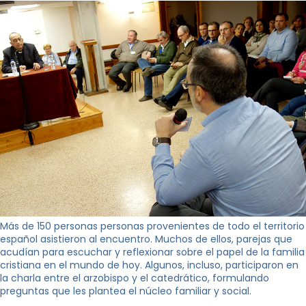
Más de 150 personas personas provenientes de todo el territorio
español asistieron al encuentro. Muchos de ellos, parejas que
acudían para escuchar y reflexionar sobre el papel de la familia
cristiana en el mundo de hoy. Algunos, incluso, participaron en
la charla entre el arzobispo y el catedrático, formulando
preguntas que les plantea el núcleo familiar y social.