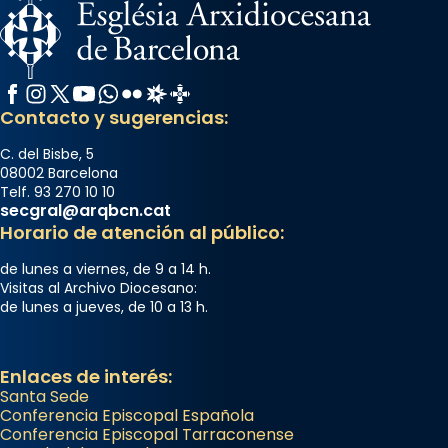
Facebook
Instagram
X / Twitter
YouTube
WhatsApp
Flickr
Radio Estel
Catalunya Cristiana
Contacto y sugerencias:
C. del Bisbe, 5
08002 Barcelona
Telf. 93 270 10 10
secgral@arqbcn.cat
Horario de atención al público:
de lunes a viernes, de 9 a 14 h.
Visitas al Archivo Diocesano:
de lunes a jueves, de 10 a 13 h.
Enlaces de interés:
Santa Sede
Conferencia Episcopal Española
Conferencia Episcopal Tarraconense