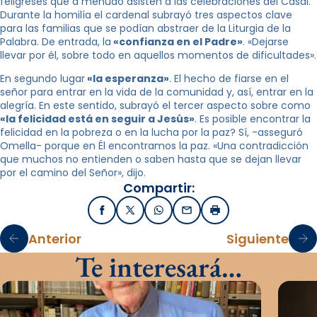
feligreses que a menudo asisten a las celebraciones del Casal.
Durante la homilía el cardenal subrayó tres aspectos clave
para las familias que se podían abstraer de la Liturgia de la
Palabra. De entrada, la
«confianza en el Padre»
. «Dejarse
llevar por él, sobre todo en aquellos momentos de dificultades».
En segundo lugar
«la esperanza»
. El hecho de fiarse en el
señor para entrar en la vida de la comunidad y, así, entrar en la
alegría. En este sentido, subrayó el tercer aspecto sobre como
«la felicidad está en seguir a Jesús»
. Es posible encontrar la
felicidad en la pobreza o en la lucha por la paz? Sí, -asseguró
Omella- porque en Él encontramos la paz. «Una contradicción
que muchos no entienden o saben hasta que se dejan llevar
por el camino del Señor», dijo.
Compartir:
Facebook
X / Twitter
WhatsApp
Email
Imprimir
Anterior
Siguiente
Te interesará…