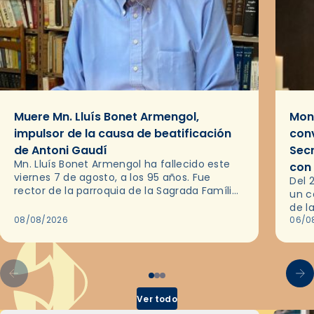
Muere Mn. Lluís Bonet Armengol,
Mons
impulsor de la causa de beatificación
conv
de Antoni Gaudí
Sec
Mn. Lluís Bonet Armengol ha fallecido este
con
viernes 7 de agosto, a los 95 años. Fue
Del 
rector de la parroquia de la Sagrada Família
un c
de Barcelona durante 25 años, entre 1993 y…
de l
08/08/2026
en l
06/0
por 
Ver todo