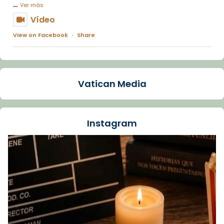
...
Ver más
Vídeo
View on Facebook
·
Share
Arquebisbat de Barcelona
1 week ago
Vatican Media
La Carmina va patir depressió. Fa gairebé
dos mesos, a l'Estadi Lluís Companys, la
jove va fer arribar el seu testimoni al papa
Instagram
Lleó XIV.
Recupera l'entrevista comp
Vatican
tican News 👇
News
www.vaticannews.va/es/iglesia/news/2026-
07/carmina-historia-depresion-papa-viaje-
espana-testimoni...
Foto