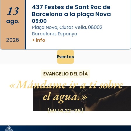
13
437 Festes de Sant Roc de
Barcelona a la plaça Nova
ago.
09:00
Plaça Nova, Ciutat Vella, 08002
Barcelona, Espanya
2026
+ info
Eventos
EVANGELIO DEL DÍA
Mándame ir a ti sobre
el agua.
(Mt 14,22-36)