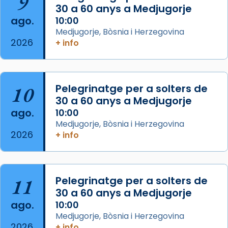
9
30 a 60 anys a Medjugorje
2 weeks ago
ago.
10:00
Aquest dilluns, 27 de juliol, ha tingut lloc la
Medjugorje, Bòsnia i Herzegovina
missa d’acció de gràcies en agraïment al
2026
+ info
comitè organitzador de la visita apostòlica
del Sant Pare Lleó XIV a Barcelona, i als
col·laboradors, a la Catedral de Barcelona.
10
Pelegrinatge per a solters de
L’arquebisbe de Barcelona, el cardenal Joan
30 a 60 anys a Medjugorje
Josep Omella, ha presidit la missa i l’ha
ago.
10:00
concelebrat el bisbe auxiliar de Barcelona,
Medjugorje, Bòsnia i Herzegovina
Mons. David Abadías.
2026
+ info
📸 Dr. G. Simón
Foto
11
Pelegrinatge per a solters de
View on Facebook
·
Share
30 a 60 anys a Medjugorje
ago.
10:00
Arquebisbat de Barcelona
Medjugorje, Bòsnia i Herzegovina
2 weeks ago
2026
+ info