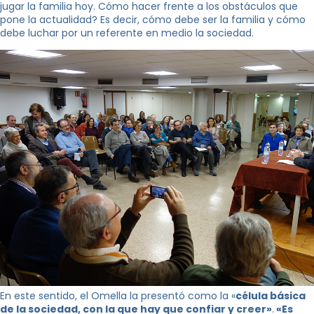
jugar la familia hoy. Cómo hacer frente a los obstáculos que
pone la actualidad? Es decir, cómo debe ser la familia y cómo
debe luchar por un referente en medio la sociedad.
En este sentido, el Omella la presentó como la «
célula básica
de la sociedad, con la que hay que confiar y creer»
.
«Es