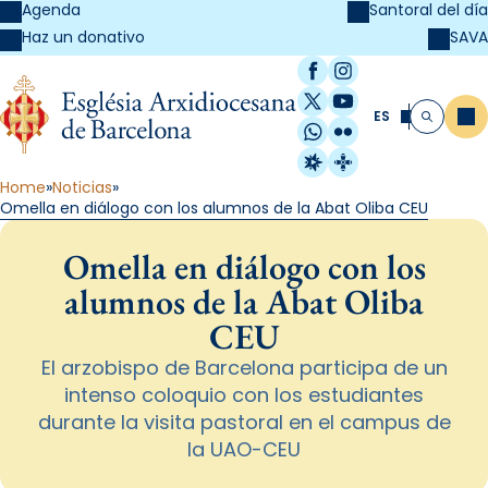
Agenda
Santoral del día
SAVA
Haz un donativo
Facebook
Instagram
X / Twitter
YouTube
ES
Me
Buscar
WhatsApp
Flickr
Radio Estel
Catalunya Cristi
Home
Noticias
Omella en diálogo con los alumnos de la Abat Oliba CEU
Omella en diálogo con los
alumnos de la Abat Oliba
CEU
El arzobispo de Barcelona participa de un
intenso coloquio con los estudiantes
durante la visita pastoral en el campus de
la UAO-CEU