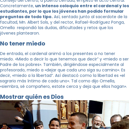
Consejo del centro, a puerta cerrada, empezó el acto central.
Concretamente,
un intenso coloquio entre el cardenal y los
estudiantes, por lo que los jóvenes han podido formular
preguntas de todo tipo.
Así, sentado junto al sacerdote de la
facultad, Mn. Albert Sols, y del rector, Rafael-Rodríguez Ponga,
Omella respondió las dudas, dificultades y retos que los
jóvenes plantearon.
No tener miedo
De entrada, el cardenal animó a los presentes a no tener
miedo. «Miedo a decir lo que tenemos que decir” y «miedo a ser
Padre de los pobres». También, dirigiéndose especialmente al
profesorado, miedo a «dejar que cada uno siga su camino». Es
decir, «miedo a la libertad”. Así destacó como la libertad es «el
sagrario más íntimo de cada uno». Tal como dijo Omella,
«siembra, sé compañero, estate cerca y deja que ellos hagan».
Mostrar quién es Dios