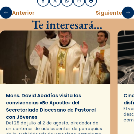
Facebook
X / Twitter
WhatsApp
Email
Imprimir
Anterior
Siguiente
Te interesará…
Mons. David Abadías visita las
Cinc
convivencias «Be Apostle» del
disf
El v
Secretariado Diocesano de Pastoral
desc
con Jóvenes
comp
Del 28 de julio al 2 de agosto, alrededor de
ocas
un centenar de adolescentes de parroquias
histo