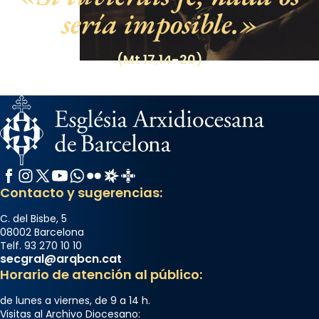
sería imposible.
(Mt 17,14-20)
Facebook
Instagram
X / Twitter
YouTube
WhatsApp
Flickr
Radio Estel
Catalunya Cristiana
Contacto y sugerencias:
C. del Bisbe, 5
08002 Barcelona
Telf. 93 270 10 10
secgral@arqbcn.cat
Horario de atención al público:
de lunes a viernes, de 9 a 14 h.
Visitas al Archivo Diocesano: