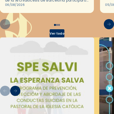
de la Archidiócesis de Barcelona participaron
sobr
en las convivencias Be Apostle, organizadas
06/08/2026
05/0
por el Secretariado Diocesano…
Ver todo