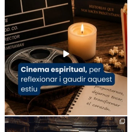
tican News 👇
News
www.vaticannews.va/es/iglesia/news/2026-
07/carmina-historia-depresion-papa-viaje-
espana-testimoni...
Foto
View on Facebook
·
Share
Arquebisbat de Barcelona
2 weeks ago
«Avui les santes Juliana i Semproniana ens
ajuden a alçar la mirada»
Mons. Sergi Gordo, bisbe de Tortosa, ha
presidit aquest 27 de juliol la missa de Les
Santes de Mataró.
🔗
tinyurl.com/cvu5jmbk