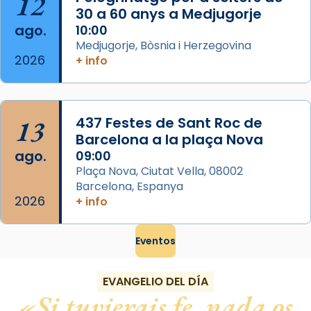
12
Foto
30 a 60 anys a Medjugorje
ago.
10:00
View on Facebook
·
Share
Medjugorje, Bòsnia i Herzegovina
2026
+ info
13
437 Festes de Sant Roc de
Barcelona a la plaça Nova
ago.
09:00
Plaça Nova, Ciutat Vella, 08002
Barcelona, Espanya
2026
+ info
Eventos
EVANGELIO DEL DÍA
Si tuvierais fe, nada os