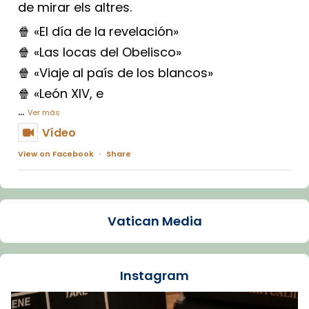
de mirar els altres.
🍿 «El día de la revelación»
🍿 «Las locas del Obelisco»
🍿 «Viaje al país de los blancos»
🍿 «León XIV, e
...
Ver más
Vídeo
View on Facebook
·
Share
Arquebisbat de Barcelona
1 week ago
Vatican Media
La Carmina va patir depressió. Fa gairebé
dos mesos, a l'Estadi Lluís Companys, la
jove va fer arribar el seu testimoni al papa
Instagram
Lleó XIV.
Recupera l'entrevista comp
Vatican