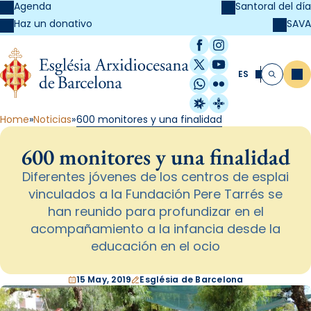
Agenda
Santoral del día
SAVA
Haz un donativo
Facebook
Instagram
X / Twitter
YouTube
ES
Me
Buscar
WhatsApp
Flickr
Radio Estel
Catalunya Cristi
Home
Noticias
600 monitores y una finalidad
600 monitores y una finalidad
Diferentes jóvenes de los centros de esplai
vinculados a la Fundación Pere Tarrés se
han reunido para profundizar en el
acompañamiento a la infancia desde la
educación en el ocio
15 May, 2019
Església de Barcelona