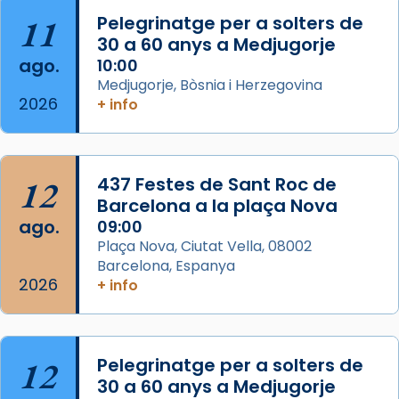
11
Pelegrinatge per a solters de
L’arquebisbe de Barcelona, el cardenal Joan
30 a 60 anys a Medjugorje
Josep Omella, ha presidit la missa i l’ha
ago.
10:00
concelebrat el bisbe auxiliar de Barcelona,
Medjugorje, Bòsnia i Herzegovina
Mons. David Abadías.
2026
+ info
📸 Dr. G. Simón
Foto
12
437 Festes de Sant Roc de
View on Facebook
·
Share
Barcelona a la plaça Nova
ago.
09:00
Arquebisbat de Barcelona
Plaça Nova, Ciutat Vella, 08002
2 weeks ago
Barcelona, Espanya
Memòria de les santes Juliana i
2026
+ info
Semproniana, verges i màrtirs.
Acompanyant la història de sant Cugat, a
partir de l’Edat Mitjana sorgeix la tradició
12
Pelegrinatge per a solters de
que les santes Juliana (“relatiu a Júlia”) i
30 a 60 anys a Medjugorje