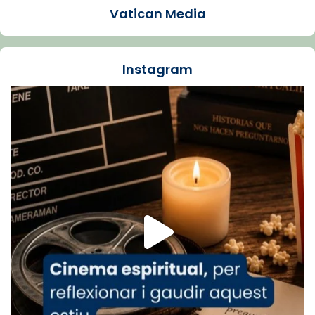
Vatican Media
La Carmina va patir depressió. Fa gairebé
dos mesos, a l'Estadi Lluís Companys, la
jove va fer arribar el seu testimoni al papa
Instagram
Lleó XIV.
Recupera l'entrevista comp
Vatican
tican News 👇
News
www.vaticannews.va/es/iglesia/news/2026-
07/carmina-historia-depresion-papa-viaje-
espana-testimoni...
Foto
View on Facebook
·
Share
Arquebisbat de Barcelona
2 weeks ago
«Avui les santes Juliana i Semproniana ens