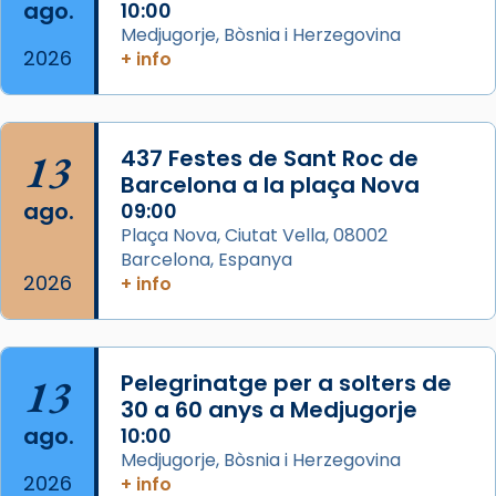
Semproniana (“relatiu a Semprònia =
ago.
10:00
eterna”) són deixebles seves. I l’any 1667, el
Medjugorje, Bòsnia i Herzegovina
2026
frare Joan Gaspar Roig, afirma en una obra
+ info
que les santes són filles de l’antiga Iluro.
Mataró en reivindicarà les relíq
...
Ver más
13
437 Festes de Sant Roc de
Foto
Barcelona a la plaça Nova
ago.
09:00
View on Facebook
·
Share
Plaça Nova, Ciutat Vella, 08002
Barcelona, Espanya
2026
+ info
13
Pelegrinatge per a solters de
30 a 60 anys a Medjugorje
ago.
10:00
Medjugorje, Bòsnia i Herzegovina
2026
+ info