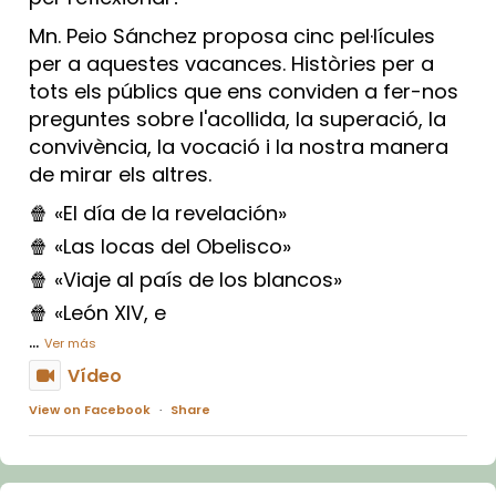
Mn. Peio Sánchez proposa cinc pel·lícules
per a aquestes vacances. Històries per a
tots els públics que ens conviden a fer-nos
preguntes sobre l'acollida, la superació, la
convivència, la vocació i la nostra manera
de mirar els altres.
🍿 «El día de la revelación»
🍿 «Las locas del Obelisco»
🍿 «Viaje al país de los blancos»
🍿 «León XIV, e
...
Ver más
Vídeo
View on Facebook
·
Share
Arquebisbat de Barcelona
2 weeks ago