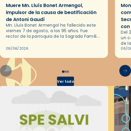
Muere Mn. Lluís Bonet Armengol,
Mons
impulsor de la causa de beatificación
conv
de Antoni Gaudí
Sec
Mn. Lluís Bonet Armengol ha fallecido este
con
viernes 7 de agosto, a los 95 años. Fue
Del 
rector de la parroquia de la Sagrada Família
un c
de Barcelona durante 25 años, entre 1993 y…
de l
08/08/2026
en l
06/0
por 
Ver todo