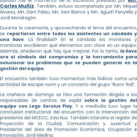
Mn.
sábado fue el momento de la Eucaristía presidida por
Carles Muñiz
. También, estuvo acompañado por Mn. Mique
Álvarez, Mn. Dani Palau, Mn. Xavi Blanco y Mn. Agustí Panyella y
Jordi Mondragón.
Durante la ceremonia, y aprovechando el lema del encuentro,
se
repartieron entre todos los asistentes un candado y
una llave
. La finalidad? En el candado los monitores 
monitoras escribieron qué elementos son clave en un equipo.
Además, añadieron qué hay que mejorar. Por lo tanto,
la llav
era el símbolo del compromiso y la herramienta para
solucionar los problemas que se pueden generar en la
gestión del equipo
.
El encuentro también tuvo momentos más lúdicos como una
actividad de
escape room
y un concierto del grupo “Burro’ Roll”.
La mañana de domingo se hizo una formación dirigida a los
responsables de centros de
esplai
sobre la gestión del
equipo con Lego Seroius Play
. Y a mediodía tuvo lugar la
conclusión institucional del encuentro con la intervención del
presidente del MCECC, Xavi Nus. También intervino el regidor de
Proyección de la Ciudad, Comunicación y Juventud y
Presidente del área de Promoción Económica, Ocupación e
Innovación, Jordi Medina.