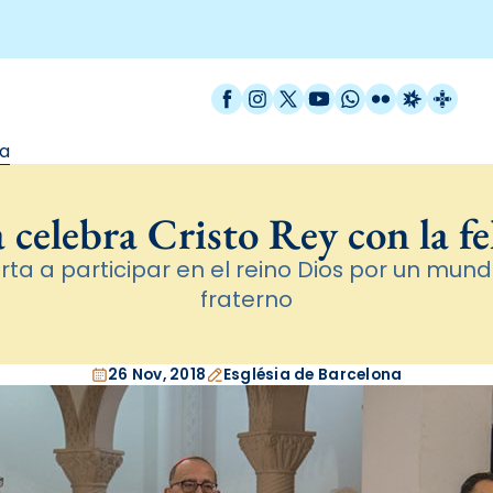
Facebook
Instagram
X / Twitter
YouTube
WhatsApp
Flickr
Radio Est
Catal
ía
celebra Cristo Rey con la fe
rta a participar en el reino Dios por un m
fraterno
26 Nov, 2018
Església de Barcelona