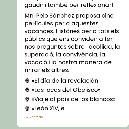
gaudir i també per reflexionar!
Mn. Peio Sánchez proposa cinc
pel·lícules per a aquestes
vacances. Històries per a tots els
públics que ens conviden a fer-
nos preguntes sobre l'acollida, la
superació, la convivència, la
vocació i la nostra manera de
mirar els altres.
🍿 «El día de la revelación»
🍿 «Las locas del Obelisco»
🍿 «Viaje al país de los blancos»
🍿 «León XIV, e
...
Ver más
Vídeo