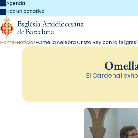
Agenda
Haz un donativo
Home
Noticias
Omella celebra Cristo Rey con la feligres
Omella 
El Cardenal exho