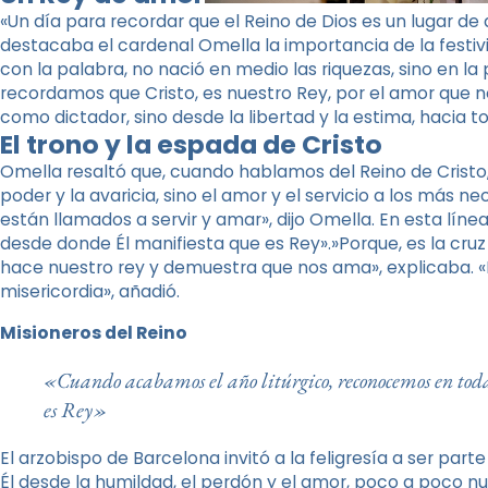
«Un día para recordar que el Reino de Dios es un lugar de amo
destacaba el cardenal Omella la importancia de la festivi
con la palabra, no nació en medio las riquezas, sino en la
recordamos que Cristo, es nuestro Rey, por el amor que no
como dictador, sino desde la libertad y la estima, hacia t
El trono y la espada de Cristo
Omella resaltó que, cuando hablamos del Reino de Cristo,
poder y la avaricia, sino el amor y el servicio a los más 
están llamados a servir y amar», dijo Omella. En esta líne
desde donde Él manifiesta que es Rey».»Porque, es la cruz
hace nuestro rey y demuestra que nos ama», explicaba. «P
misericordia», añadió.
Misioneros del Reino
«Cuando acabamos el año litúrgico, reconocemos en todas
es Rey»
El arzobispo de Barcelona invitó a la feligresía a ser pa
Él desde la humildad, el perdón y el amor, poco a poco n