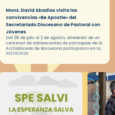
Mons. David Abadías visita las
convivencias «Be Apostle» del
Secretariado Diocesano de Pastoral con
Jóvenes
Del 28 de julio al 2 de agosto, alrededor de un
centenar de adolescentes de parroquias de la
Archidiócesis de Barcelona participaron en las
convivencias Be Apostle, organizadas por el
06/08/2026
Secretariado Diocesano…