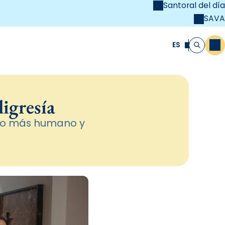
Santoral del día
SAVA
el
unya Cristiana
ES
M
Buscar
ligresía
undo más humano y