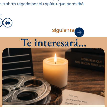
n trabajo regado por el Espíritu, que permitirá
:
sApp
mail
Imprimir
Siguiente
Te interesará…