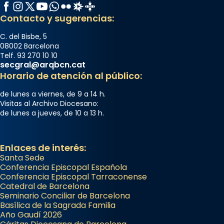
Facebook
Instagram
X / Twitter
YouTube
WhatsApp
Flickr
Radio Estel
Catalunya Cristiana
Contacto y sugerencias:
C. del Bisbe, 5
08002 Barcelona
Telf. 93 270 10 10
secgral@arqbcn.cat
Horario de atención al público:
de lunes a viernes, de 9 a 14 h.
Visitas al Archivo Diocesano:
de lunes a jueves, de 10 a 13 h.
Enlaces de interés:
Santa Sede
Conferencia Episcopal Española
Conferencia Episcopal Tarraconense
Catedral de Barcelona
Seminario Conciliar de Barcelona
Basílica de la Sagrada Familia
Año Gaudí 2026