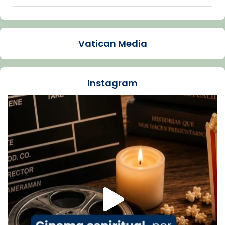
Arquebisbat de Barcelona
1 week ago
Vatican Media
La Carmina va patir depressió. Fa gairebé
dos mesos, a l'Estadi Lluís Companys, la
jove va fer arribar el seu testimoni al papa
Instagram
Lleó XIV.
Recupera l'entrevista comp
Vatican
tican News 👇
News
www.vaticannews.va/es/iglesia/news/2026-
07/carmina-historia-depresion-papa-viaje-
espana-testimoni...
Foto
View on Facebook
·
Share
Arquebisbat de Barcelona