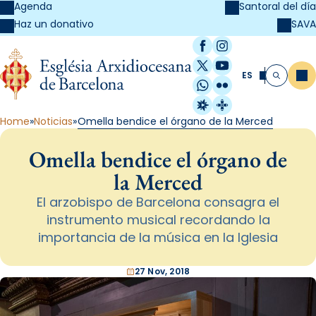
Agenda
Santoral del día
SAVA
Haz un donativo
Facebook
Instagram
X / Twitter
YouTube
ES
Me
Buscar
WhatsApp
Flickr
Radio Estel
Catalunya Cristi
Home
Noticias
Omella bendice el órgano de la Merced
Omella bendice el órgano de
la Merced
El arzobispo de Barcelona consagra el
instrumento musical recordando la
importancia de la música en la Iglesia
27 Nov, 2018