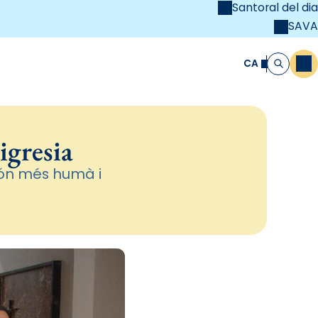
Santoral del dia
SAVA
el
unya Cristiana
CA
M
Cerca
igresia
món més humà i