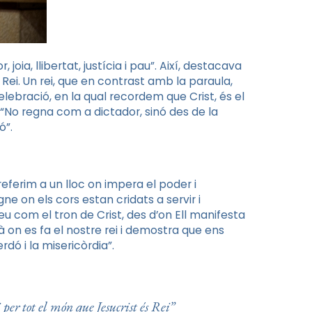
joia, llibertat, justícia i pau”. Així, destacava
 Rei. Un rei, que en contrast amb la paraula,
elebració, en la qual recordem que Crist, és el
. “No regna com a dictador, sinó des de la
ó”.
ferim a un lloc on impera el poder i
gne on els cors estan cridats a servir i
reu com el tron de Crist, des d’on Ell manifesta
llà on es fa el nostre rei i demostra que ens
rdó i la misericòrdia”.
per tot el món que Jesucrist és Rei”