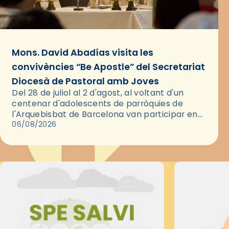
Mons. David Abadías visita les
convivències “Be Apostle” del Secretariat
Diocesà de Pastoral amb Joves
Del 28 de juliol al 2 d'agost, al voltant d'un
centenar d'adolescents de parròquies de
l'Arquebisbat de Barcelona van participar en
les convivències Be Apostle, organitzades pel
06/08/2026
Secretariat Diocesà de Pastoral amb…