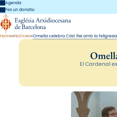
Agenda
Fes un donatiu
Home
Notícies
Omella celebra Crist Rei amb la feligresia
Omella
El Cardenal e