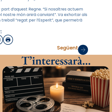
r part d’aquest Regne. “Si nosaltres actuem
 el nostre món anirà canviant”. Va exhortar als
 treball “regat per l’Esperit”, que permetrà
:
sApp
mail
Imprimir
Següent
T’interessarà…