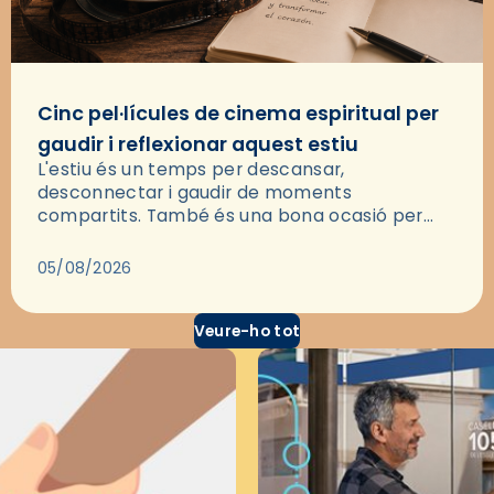
Cinc pel·lícules de cinema espiritual per
gaudir i reflexionar aquest estiu
L'estiu és un temps per descansar,
desconnectar i gaudir de moments
compartits. També és una bona ocasió per
deixar-se portar per una bona història i, a
través del cinema, reflexionar sobre les…
05/08/2026
Veure-ho tot