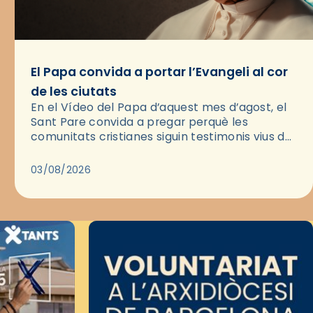
El Papa convida a portar l’Evangeli al cor
de les ciutats
En el Vídeo del Papa d’aquest mes d’agost, el
Sant Pare convida a pregar perquè les
comunitats cristianes siguin testimonis vius de
l’Evangeli enmig de les ciutats. A través d’una
pregària, el…
03/08/2026