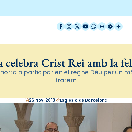
Facebook
Instagram
X / Twitter
YouTube
WhatsApp
Flickr
Radio Est
Catal
 celebra Crist Rei amb la fel
xhorta a participar en el regne Déu per un 
fratern
26 Nov, 2018
Església de Barcelona