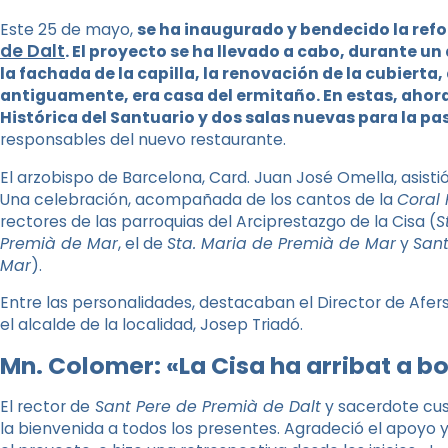
Este 25 de mayo,
se ha inaugurado y bendecido la ref
de Dalt
. El proyecto se ha llevado a cabo, durante un
la fachada de la capilla, la renovación de la cubierta
antiguamente, era casa del ermitaño. En estas, ahora
Histórica del Santuario y dos salas nuevas para la pa
responsables del nuevo restaurante.
El arzobispo de Barcelona, ​​Card. Juan José Omella, asisti
Una celebración, acompañada de los cantos de la
Coral 
rectores de las parroquias del Arciprestazgo de la Cisa (
St
Premià de Mar
, el de
Sta. Maria de Premià de Mar
y
Sant
Mar
).
Entre las personalidades, destacaban el Director de Afers R
el alcalde de la localidad, Josep Triadó.
Mn. Colomer: «La Cisa ha arribat a b
El rector de
Sant Pere de Premià de Dalt
y sacerdote cus
la bienvenida a todos los presentes. Agradeció el apoyo 