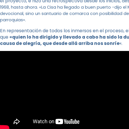
el proyecto, e hizo una retrospectiva desde los inicios,
des
1968, hasta ahora. «La Cisa ha llegado a buen puerto -dijo el
devocional, sino un santuario de comarca con posibilidad de
parroquias».
En representación de todos los inmersos en el proceso, el
que
«quien lo ha dirigido y llevado a cabo ha sido la 
causa de alegría, que desde allá arriba nos sonríe
«.