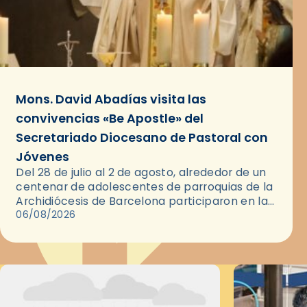
Mons. David Abadías visita las
convivencias «Be Apostle» del
Secretariado Diocesano de Pastoral con
Jóvenes
Del 28 de julio al 2 de agosto, alrededor de un
centenar de adolescentes de parroquias de la
Archidiócesis de Barcelona participaron en las
convivencias Be Apostle, organizadas por el
06/08/2026
Secretariado Diocesano…