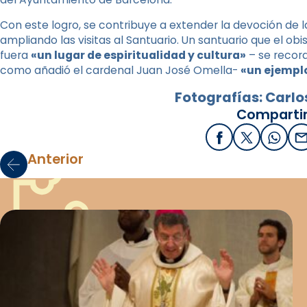
Con este logro, se contribuye a extender la devoción de l
ampliando las visitas al Santuario. Un santuario que el obi
fuera
«un lugar de espiritualidad y cultura»
– se record
como añadió el cardenal Juan José Omella-
«un ejemplo
Fotografías: Carl
Compartir
Facebook
X / Twitter
What
E
Anterior