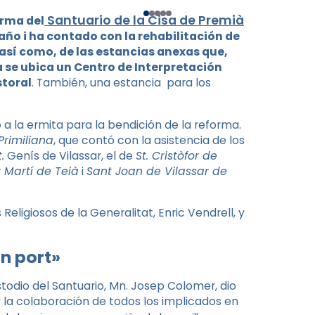
Santuario de la Cisa de Premià
orma del
 año i ha contado con la rehabilitación de
, así como, de las estancias anexas que,
 se ubica un Centro de Interpretación
storal
. También, una estancia para los
ó a la ermita para la bendición de la reforma.
Primiliana
, que contó con la asistencia de los
.
Genís de Vilassar, el de
St. Cristòfor de
 Martí de Teià
i
Sant Joan de Vilassar de
eligiosos de la Generalitat, Enric Vendrell, y
on port»
todio del Santuario, Mn. Josep Colomer, dio
y la colaboración de todos los implicados en