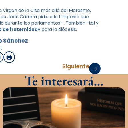
a Virgen de la Cisa más allá del Maresme,
spo Joan Carrera pidió a la feligresía que
ó durante los parlamentos- . También -tal y
 de fraternidad»
para la diócesis.
os Sánchez
:
sApp
mail
Imprimir
Siguiente
Te interesará…