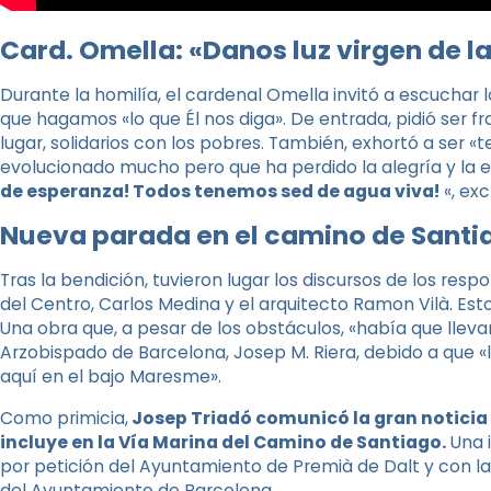
Card. Omella: «Danos luz virgen de l
Durante la homilía, el cardenal Omella invitó a escuchar 
que hagamos «lo que Él nos diga». De entrada, pidió ser 
lugar, solidarios con los pobres. También, exhortó a ser «
evolucionado mucho pero que ha perdido la alegría y la 
de esperanza! Todos tenemos sed de agua viva!
«, ex
Nueva parada en el camino de Santi
Tras la bendición, tuvieron lugar los discursos de los res
del Centro, Carlos Medina y el arquitecto Ramon Vilà. Est
Una obra que, a pesar de los obstáculos, «había que llevar
Arzobispado de Barcelona, ​​Josep M. Riera, debido a que «
aquí en el bajo Maresme».
Como primicia,
Josep Triadó comunicó la gran noticia q
incluye en la Vía Marina del Camino de Santiago.
Una i
por petición del Ayuntamiento de Premià de Dalt y con 
del Ayuntamiento de Barcelona.