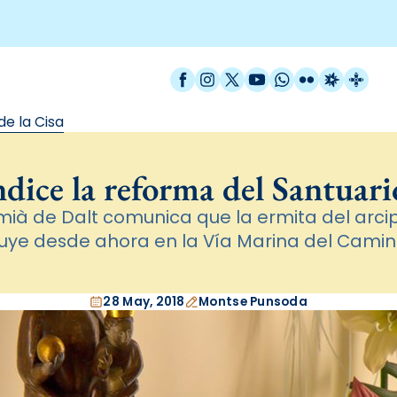
Facebook
Instagram
X / Twitter
YouTube
WhatsApp
Flickr
Radio Est
Catal
de la Cisa
dice la reforma del Santuario
mià de Dalt comunica que la ermita del arci
uye desde ahora en la Vía Marina del Camin
28 May, 2018
Montse Punsoda