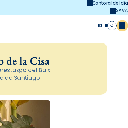
Santoral del día
SAVA
el
unya Cristiana
ES
M
Buscar
 de la Cisa
prestazgo del Baix
o de Santiago