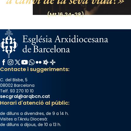
View on Facebook
·
Share
(Mt 16,24-28)
Facebook
Instagram
X / Twitter
YouTube
WhatsApp
Flickr
Radio Estel
Catalunya Cristiana
Contacte i suggeriments:
C. del Bisbe, 5
08002 Barcelona
Telf. 93 270 10 10
secgral@arqbcn.cat
Horari d'atenció al públic:
de dilluns a divendres, de 9 a 14 h.
Visites a l'Arxiu Diocesà:
de dilluns a dijous, de 10 a 13 h.