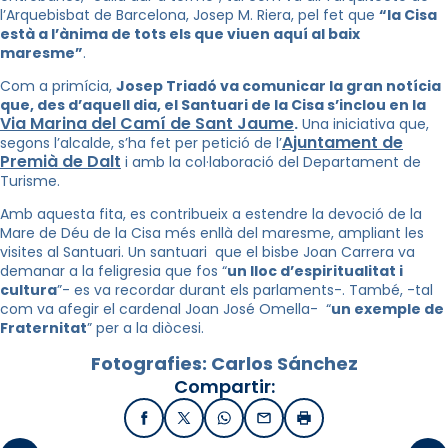
l’Arquebisbat de Barcelona, Josep M. Riera, pel fet que
“la Cisa
està a l’ànima de tots els que viuen aquí al baix
maresme”
.
Com a primícia,
Josep Triadó va comunicar la gran notícia
que, des d’aquell dia, el Santuari de la Cisa s’inclou en la
Via Marina del Camí de Sant Jaume
.
Una iniciativa que,
Ajuntament de
segons l’alcalde, s’ha fet per petició de l’
Premià de Dalt
i amb la col·laboració del Departament de
Turisme.
Amb aquesta fita, es contribueix a estendre la devoció de la
Mare de Déu de la Cisa més enllà del maresme, ampliant les
visites al Santuari. Un santuari que el bisbe Joan Carrera va
demanar a la feligresia que fos “
un lloc d’espiritualitat i
cultura
”- es va recordar durant els parlaments-. També, -tal
com va afegir el cardenal Joan José Omella- “
un exemple de
Fraternitat
” per a la diòcesi.
Fotografies: Carlos Sánchez
Compartir:
Facebook
X / Twitter
WhatsApp
Email
Imprimir