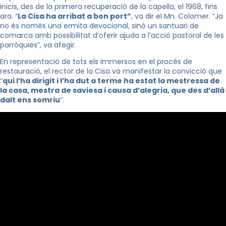
inicis, des de la primera recuperació de la capella, el 1968, fins
ara. “
La Cisa ha arribat a bon port”
, va dir el Mn. Colomer. “Ja
no és només una ermita devocional, sinó un santuari de
comarca amb possibilitat d’oferir ajuda a l’acció pastoral de les
parròquies”, va afegir.
En representació de tots els immersos en el procés de
restauració, el rector de la Cisa va manifestar la convicció que
“
qui l’ha dirigit i l’ha dut a terme ha estat la mestressa de
la casa, mestra de saviesa i causa d’alegria, que des d’allà
dalt ens somriu
”.