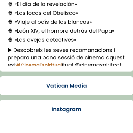
🍿 «El día de la revelación»
🍿 «Las locas del Obelisco»
🍿 «Viaje al país de los blancos»
🍿 «León XIV, el hombre detrás del Papa»
🍿 «Las ovejas detectives»
▶️ Descobreix les seves recomanacions i
prepara una bona sessió de cinema aquest
est
itual @cinemaspiritcat
#CinemaEspiritual
Imatge: Generada amb IA (OpenAI)
Video
Vatican Media
View on Facebook
·
Share
Instagram
Arquebisbat de Barcelona
1 week ago
La Carmina va patir depressió. Fa gairebé