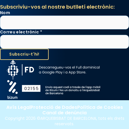
Subscriviu-vos al nostre butlletí electrònic:
Nom
Correu electrònic
*
Avís Legal
Protecció de Dades
Política de Cookies
Canal de denúncia
Copyright 2026 ©ARQUEBISBAT DE BARCELONA, tots els drets
reservats.