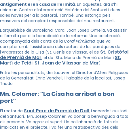
antigament eren casa de l’ermità
. En aquestes, ara s’hi
ubica un Centre d’Interpretació Històrica del Santuari i dues
sales noves per a la pastoral. També, una estança pels
masovers del complex i responsables del nou restaurant.
L’arquebisbe de Barcelona, Card. Joan Josep Omella, va assistir
a l’ermita per a la benedicció de la reforma. Una celebració,
acompanyada dels cants de la
Coral Primiliana,
que va
comptar amb l’assistència dels rectors de les parròquies de
St. Cristòfol
l’Arxiprestat de la Cisa (St. Genís de Vilassar, el de
de Premià de Mar
St.
, el de Sta. Maria de Premià de Mar i
Martí de Teià
St. Joan de Vilassar de Mar
i
).
Entre les personalitats, destacaven el Director d’Afers Religiosos
de la Generalitat, Enric Vendrell, i l’alcalde de la localitat, Josep
Triadó.
Mn. Colomer: “La Cisa ha arribat a bon
port”
Sant Pere de Premià de Dalt
El rector de
i sacerdot custodi
del Santuari, Mn. Josep Colomer, va donar la benvinguda a tots
els presents. Va agrair el suport i la col·laboració de tots els
implicats en el projecte, i va fer una retrospectiva des dels