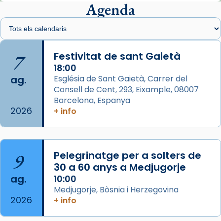
presidit aquest 27 de juliol la missa de Les
Agenda
Santes de Mataró.
🔗
tinyurl.com/cvu5jmbk
📸 J. Merino
7
Festivitat de sant Gaietà
18:00
Photo
ag.
Església de Sant Gaietà, Carrer del
View on Facebook
·
Share
Consell de Cent, 293, Eixample, 08007
Barcelona, Espanya
2026
Arquebisbat de Barcelona
+ info
is at Catedral
de Barcelona.
2 weeks ago
Aquest dilluns, 27 de juliol, ha tingut lloc la
9
Pelegrinatge per a solters de
missa d’acció de gràcies en agraïment al
30 a 60 anys a Medjugorje
comitè organitzador de la visita apostòlica
ag.
10:00
del Sant Pare Lleó XIV a Barcelona, i als
Medjugorje, Bòsnia i Herzegovina
col·laboradors, a la Catedral de Barcelona.
2026
+ info
L’arquebisbe de Barcelona, el cardenal Joan