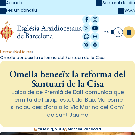
Agenda
Santoral del dia
SAVA
Fes un donatiu
Facebook
Instagram
X / Twitter
YouTube
CA
Me
Cerca
WhatsApp
Flickr
Radio Estel
Catalunya Cristi
Home
Notícies
Omella beneeïx la reforma del Santuari de la Cisa
Omella beneeïx la reforma del
Santuari de la Cisa
L'alcalde de Premià de Dalt comunica que
l'ermita de l'arxiprestat del Baix Maresme
s'inclou des d'ara a la Via Marina del Camí
de Sant Jaume
28 Maig, 2018
Montse Punsoda