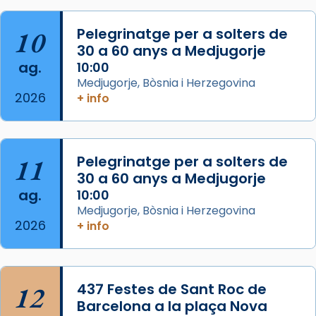
Josep Omella, ha presidit la missa i l’ha
concelebrat el bisbe auxiliar de Barcelona,
10
Pelegrinatge per a solters de
Mons. David Abadías.
30 a 60 anys a Medjugorje
📸 Dr. G. Simón
ag.
10:00
Medjugorje, Bòsnia i Herzegovina
Photo
2026
+ info
View on Facebook
·
Share
Arquebisbat de Barcelona
11
Pelegrinatge per a solters de
2 weeks ago
30 a 60 anys a Medjugorje
Memòria de les santes Juliana i
ag.
10:00
Semproniana, verges i màrtirs.
Medjugorje, Bòsnia i Herzegovina
2026
+ info
Acompanyant la història de sant Cugat, a
partir de l’Edat Mitjana sorgeix la tradició
que les santes Juliana (“relatiu a Júlia”) i
Semproniana (“relatiu a Semprònia =
12
437 Festes de Sant Roc de
eterna”) són deixebles seves. I l’any 1667, el
Barcelona a la plaça Nova