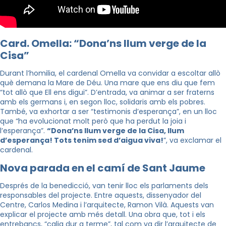
Card. Omella: “Dona’ns llum verge de la
Cisa”
Durant l’homilia, el cardenal Omella va convidar a escoltar allò
què demana la Mare de Déu. Una mare que ens diu que fem
“tot allò que Ell ens digui”. D’entrada, va animar a ser fraterns
amb els germans i, en segon lloc, solidaris amb els pobres.
També, va exhortar a ser “testimonis d’esperança”, en un lloc
que “ha evolucionat molt però que ha perdut la joia i
l’esperança”.
“Dona’ns llum verge de la Cisa, llum
d’esperança! Tots tenim sed d’aigua viva!
”, va exclamar el
cardenal.
Nova parada en el camí de Sant Jaume
Després de la benedicció, van tenir lloc els parlaments dels
responsables del projecte. Entre aquests, dissenyador del
Centre, Carlos Medina i l’arquitecte, Ramon Vilà. Aquests van
explicar el projecte amb més detall. Una obra que, tot i els
entrebancs, “calia dur a terme”,
tal com va dir l’arquitecte de