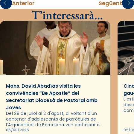
Anterior
Següent
T’interessarà…
Mons. David Abadías visita les
Cinc
convivències “Be Apostle” del
gaud
L'es
Secretariat Diocesà de Pastoral amb
desc
Joves
comp
Del 28 de juliol al 2 d'agost, al voltant d'un
deix
centenar d'adolescents de parròquies de
trav
l'Arquebisbat de Barcelona van participar en
les convivències Be Apostle, organitzades
06/08/2026
05/0