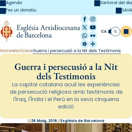
Agenda
Santoral del dia
SAVA
Fes un donatiu
Facebook
Instagram
X / Twitter
YouTube
CA
Me
Cerca
WhatsApp
Flickr
Radio Estel
Catalunya Cristi
Home
Notícies
Guerra i persecusió a la Nit dels Testimonis
Guerra i persecusió a la Nit
dels Testimonis
La capital catalana acull les experiències
de persecució religiosa amb testimonis de
l'Iraq, l'Índia i el Perú en la seva cinquena
edició
28 Maig, 2018
Església de Barcelona