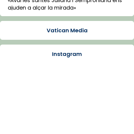
«Avui les santes Juliana i Semproniana ens
ajuden a alçar la mirada»
Mons. Sergi Gordo, bisbe de Tortosa, ha
presidit aquest 27 de juliol la missa de Les
Vatican Media
Santes de Mataró.
🔗
tinyurl.com/cvu5jmbk
📸 J. Merino
Instagram
Photo
View on Facebook
·
Share
Arquebisbat de Barcelona
is at Catedral
de Barcelona.
1 week ago
Aquest dilluns, 27 de juliol, ha tingut lloc la
missa d’acció de gràcies en agraïment al
comitè organitzador de la visita apostòlica
del Sant Pare Lleó XIV a Barcelona, i als