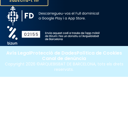
Avís Legal
Protecció de Dades
Política de Cookies
Canal de denúncia
Copyright 2026 ©ARQUEBISBAT DE BARCELONA, tots els drets
reservats.