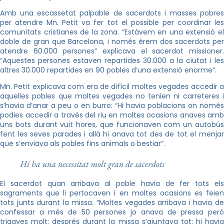
Amb una escassetat palpable de sacerdots i masses pobres
per atendre Mn. Petit va fer tot el possible per coordinar les
comunitats cristianes de la zona. “Estàvem en una extensió el
doble de gran que Barcelona, i només érem dos sacerdots per
atendre 60.000 persones” explicava el sacerdot missioner.
“Aquestes persones estaven repartides 30.000 a la ciutat i les
altres 30.000 repartides en 90 pobles d’una extensió enorme”.
Mn. Petit explicava com era de difícil moltes vegades accedir a
aquelles pobles que moltes vegades no tenien ni carreteres i
s’havia d’anar a peu o en burro: “Hi havia poblacions on només
podies accedir a través del riu en moltes ocasions anaves amb
uns bots durant vuit hores, que funcionaven com un autobús
fent les seves parades i allà hi anava tot des de tot el menjar
que s’enviava als pobles fins animals o bestiar”.
Hi ha una necessitat molt gran de sacerdots
El sacerdot quan arribava al poble havia de fer tots els
sagraments que li pertocaven i en moltes ocasions es feien
tots junts durant la missa. “Moltes vegades arribava i havia de
confessar a més de 50 persones jo anava de pressa però
trigaves molt; després durant la missa s’ajuntava tot; hi havia