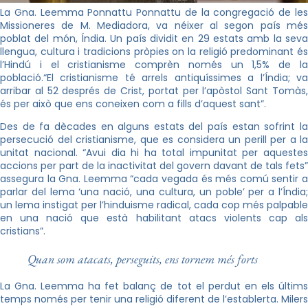
La Gna. Leemma Ponnattu Ponnattu de la congregació de les
Missioneres de M. Mediadora, va néixer al segon país més
poblat del món, Índia. Un país dividit en 29 estats amb la seva
llengua, cultura i tradicions pròpies on la religió predominant és
l’Hindú i el cristianisme comprèn només un 1,5% de la
població.“El cristianisme té arrels antiquíssimes a l’Índia; va
arribar al 52 després de Crist, portat per l’apòstol Sant Tomàs,
és per això que ens coneixen com a fills d’aquest sant”.
Des de fa dècades en alguns estats del país estan sofrint la
persecució del cristianisme, que es considera un perill per a la
unitat nacional. “Avui dia hi ha total impunitat per aquestes
accions per part de la inactivitat del govern davant de tals fets”
assegura la Gna. Leemma “cada vegada és més comú sentir a
parlar del lema ‘una nació, una cultura, un poble’ per a l’Índia;
un lema instigat per l’hinduisme radical, cada cop més palpable
en una nació que està habilitant atacs violents cap als
cristians”.
Quan som atacats, perseguits, ens tornem més forts
La Gna. Leemma ha fet balanç de tot el perdut en els últims
temps només per tenir una religió diferent de l’establerta. Milers