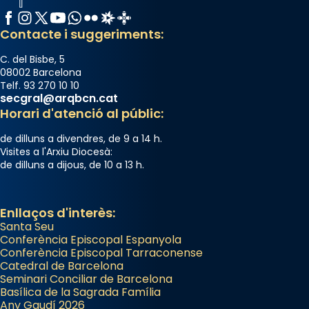
Facebook
Instagram
X / Twitter
YouTube
WhatsApp
Flickr
Radio Estel
Catalunya Cristiana
Contacte i suggeriments:
C. del Bisbe, 5
08002 Barcelona
Telf. 93 270 10 10
secgral@arqbcn.cat
Horari d'atenció al públic:
de dilluns a divendres, de 9 a 14 h.
Visites a l'Arxiu Diocesà:
de dilluns a dijous, de 10 a 13 h.
Enllaços d'interès:
Santa Seu
Conferència Episcopal Espanyola
Conferència Episcopal Tarraconense
Catedral de Barcelona
Seminari Conciliar de Barcelona
Basílica de la Sagrada Família
Any Gaudí 2026