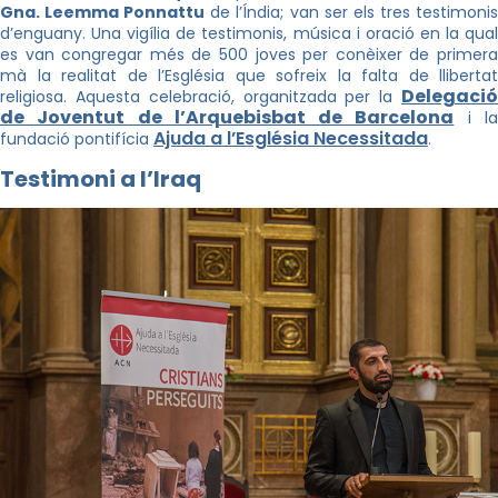
Gna. Leemma Ponnattu
de l’Índia; van ser els tres testimoni
d’enguany. Una vigília de testimonis, música i oració en la qual
es van congregar més de 500 joves per conèixer de primera
mà la realitat de l’Església que sofreix la falta de llibertat
Delegació
religiosa. Aquesta celebració, organitzada per la
de Joventut de l’Arquebisbat de Barcelona
i l
Ajuda a l’Església Necessitada
fundació pontifícia
.
Testimoni a l’Iraq