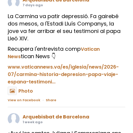
7 days ago
La Carmina va patir depressió. Fa gairebé
dos mesos, a l'Estadi Lluís Companys, la
jove va fer arribar el seu testimoni al papa
Lleó XIV.
Recupera l'entrevista comp
Vatican
tican News 👇
News
www.vaticannews.va/es/iglesia/news/2026-
07/carmina-historia-depresion-papa-viaje-
espana-testimoni...
Photo
View on Facebook
·
Share
Arquebisbat de Barcelona
1 week ago