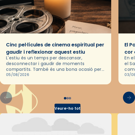
Cinc pel·lícules de cinema espiritual per
El P
gaudir i reflexionar aquest estiu
cor 
L'estiu és un temps per descansar,
En e
desconnectar i gaudir de moments
el S
compartits. També és una bona ocasió per
comu
deixar-se portar per una bona història i, a
05/08/2026
de l
03/0
través del cinema, reflexionar sobre les…
d’un
Veure-ho tot