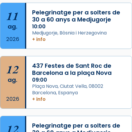
«Si vols saber què és calor, ves per les
Santes a Mataró»🥵.
11
Pelegrinatge per a solters de
30 a 60 anys a Medjugorje
Photo
ag.
10:00
View on Facebook
·
Share
Medjugorje, Bòsnia i Herzegovina
2026
+ info
Arquebisbat de Barcelona
2 weeks ago
Jaume, fill de Zebedeu, és juntament amb el
12
437 Festes de Sant Roc de
seu germà Joan i Pere un dels que
Barcelona a la plaça Nova
acompanyava més de prop Jesús.
ag.
09:00
Plaça Nova, Ciutat Vella, 08002
Segons el llibre dels Fets (12,2) fou el primer
Barcelona, Espanya
apòstol màrtir, decapitat a Jerusalem per
2026
+ info
Herodes Agripa (vers l'any 44).
Patró de Galícia, després de les invasions
musulmanes fou venerat com a patró dels
12
Pelegrinatge per a solters de
Regnes castellans i més tard de tota