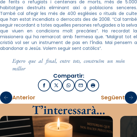
de ferits o refugiats i centenars de morts, més de 5.000
habitatges destruïts eliminant així a poblacions senceres.
També cal afegir les més de 400 esglésies o rituals de culte
que han estat incendiats o derrocats des de 2008. “Cal també
seguir recordant a totes aquelles persones refugiades a la selva
que viuen en condicions molt precàries”. Ha recordat la
missionera qui ha remarcat amb fermesa que. “Malgrat tot el
cristià vol ser un instrument de pas en l’Índia. Mai pensem a
abandonar a Jesús. Volem seguir sent catòlics”.
Espero que al final, entre tots, construïm un món
millor
Compartir:
Facebook
X / Twitter
WhatsApp
Email
Imprimir
Anterior
Següent
T’interessarà…