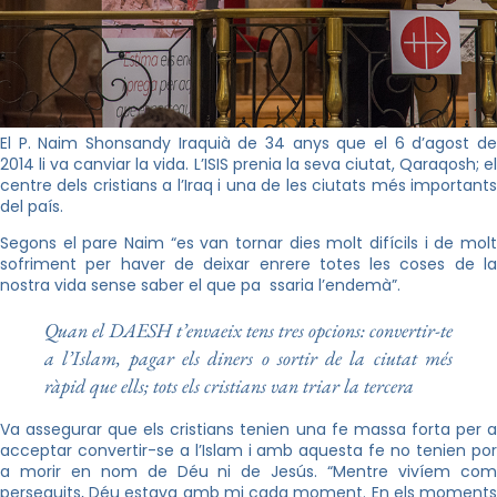
El P. Naim Shonsandy Iraquià de 34 anys que el 6 d’agost de
2014 li va canviar la vida. L’ISIS prenia la seva ciutat, Qaraqosh; el
centre dels cristians a l’Iraq i una de les ciutats més importants
del país.
Segons el pare Naim “es van tornar dies molt difícils i de molt
sofriment per haver de deixar enrere totes les coses de la
nostra vida sense saber el que pa ssaria l’endemà”.
Quan el DAESH t’envaeix tens tres opcions: convertir-te
a l’Islam, pagar els diners o sortir de la ciutat més
ràpid que ells; tots els cristians van triar la tercera
Va assegurar que els cristians tenien una fe massa forta per a
acceptar convertir-se a l’Islam i amb aquesta fe no tenien por
a morir en nom de Déu ni de Jesús. “Mentre vivíem com
perseguits, Déu estava amb mi cada moment. En els moments