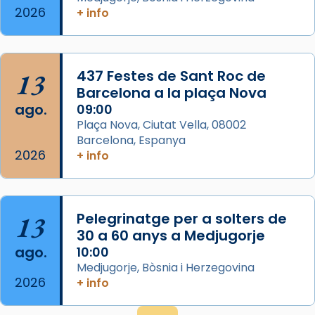
2026
frare Joan Gaspar Roig, afirma en una obra
+ info
que les santes són filles de l’antiga Iluro.
Mataró en reivindicarà les relíq
...
Ver más
13
437 Festes de Sant Roc de
Foto
Barcelona a la plaça Nova
ago.
09:00
View on Facebook
·
Share
Plaça Nova, Ciutat Vella, 08002
Barcelona, Espanya
2026
+ info
13
Pelegrinatge per a solters de
30 a 60 anys a Medjugorje
ago.
10:00
Medjugorje, Bòsnia i Herzegovina
2026
+ info