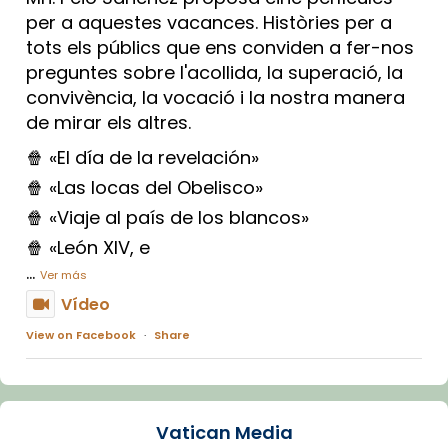
per a aquestes vacances. Històries per a
tots els públics que ens conviden a fer-nos
preguntes sobre l'acollida, la superació, la
convivència, la vocació i la nostra manera
de mirar els altres.
🍿 «El día de la revelación»
🍿 «Las locas del Obelisco»
🍿 «Viaje al país de los blancos»
🍿 «León XIV, e
...
Ver más
Vídeo
View on Facebook
·
Share
Arquebisbat de Barcelona
2 weeks ago
Vatican Media
La Carmina va patir depressió. Fa gairebé