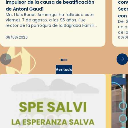
impulsor de la causa de beatificación
conv
de Antoni Gaudí
Sec
Mn. Lluís Bonet Armengol ha fallecido este
con
viernes 7 de agosto, a los 95 años. Fue
Del 
rector de la parroquia de la Sagrada Família
un c
de Barcelona durante 25 años, entre 1993 y…
de l
08/08/2026
en l
06/0
por 
Ver todo