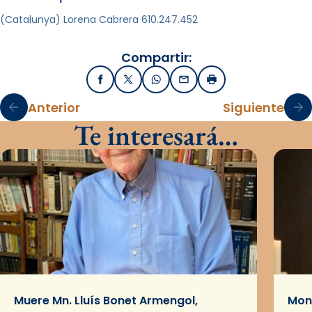
(Catalunya) Lorena Cabrera 610.247.452
Compartir:
Facebook
X / Twitter
WhatsApp
Email
Imprimir
Anterior
Siguiente
Te interesará…
Muere Mn. Lluís Bonet Armengol,
Mons