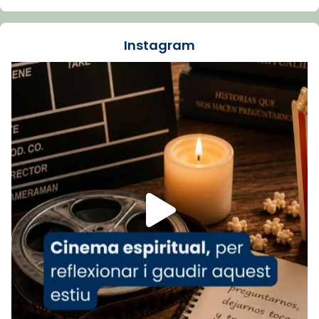
dos mesos, a l'Estadi Lluís Companys, la
jove va fer arribar el seu testimoni al papa
Instagram
Lleó XIV.
Recupera l'entrevista comp
Vatican
tican News 👇
News
www.vaticannews.va/es/iglesia/news/2026-
07/carmina-historia-depresion-papa-viaje-
espana-testimoni...
Foto
View on Facebook
·
Share
Arquebisbat de Barcelona
2 weeks ago
«Avui les santes Juliana i Semproniana ens
ajuden a alçar la mirada»