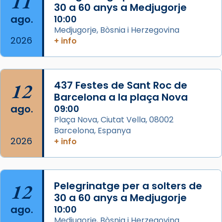
11
30 a 60 anys a Medjugorje
Josep Omella, ha presidit la missa i l’ha
ago.
10:00
concelebrat el bisbe auxiliar de Barcelona,
Medjugorje, Bòsnia i Herzegovina
Mons. David Abadías.
2026
+ info
📸 Dr. G. Simón
Foto
12
437 Festes de Sant Roc de
View on Facebook
·
Share
Barcelona a la plaça Nova
ago.
09:00
Arquebisbat de Barcelona
Plaça Nova, Ciutat Vella, 08002
2 weeks ago
Barcelona, Espanya
Memòria de les santes Juliana i
2026
+ info
Semproniana, verges i màrtirs.
Acompanyant la història de sant Cugat, a
partir de l’Edat Mitjana sorgeix la tradició
12
Pelegrinatge per a solters de
que les santes Juliana (“relatiu a Júlia”) i
30 a 60 anys a Medjugorje
Semproniana (“relatiu a Semprònia =
ago.
10:00
eterna”) són deixebles seves. I l’any 1667, el
Medjugorje, Bòsnia i Herzegovina