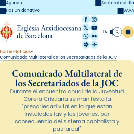
Agenda
Santoral del día
SAVA
Haz un donativo
Facebook
Instagram
X / Twitter
YouTube
ES
Me
Buscar
WhatsApp
Flickr
Radio Estel
Catalunya Cristi
Home
Noticias
Comunicado Multilateral de los Secretariados de la JOC
Comunicado Multilateral de
los Secretariados de la JOC
Durante el encuentro anual de la Juventud
Obrera Cristiana se manifesta la
"precariedad vital en la que estan
instaladas las y los jóvenes, por
consecuencia del sistema capitalista y
patriarcal"