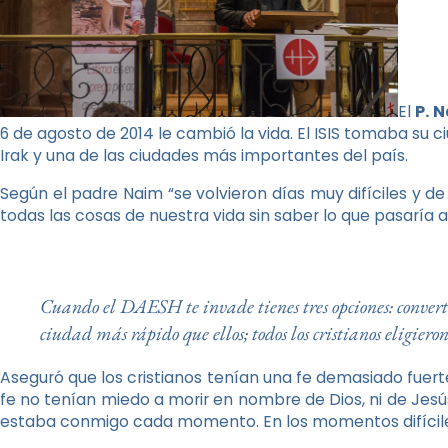
El
P. 
6 de agosto de 2014 le cambió la vida. El ISIS tomaba su c
Irak y una de las ciudades más importantes del país.
Según el padre Naim “se volvieron días muy difíciles y d
todas las cosas de nuestra vida sin saber lo que pasaría al
Cuando el DAESH te invade tienes tres opciones: converti
ciudad más rápido que ellos; todos los cristianos eligieron
Aseguró que los cristianos tenían una fe demasiado fuert
fe no tenían miedo a morir en nombre de Dios, ni de Jesú
estaba conmigo cada momento. En los momentos difíciles 