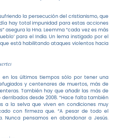
friendo la persecución del cristianismo, que
 día hay total impunidad para estas acciones
hos” asegura la Hna. Leemma “cada vez es más
eblo’ para el India. Un lema instigado por el
que está habilitando ataques violentos hacia
ertes
en los últimos tiempos sólo por tener una
o refugiados y centenares de muertos, más de
s enteras. También hay que añadir las más de
 o derribados desde 2008. “Hace falta también
as a la selva que viven en condiciones muy
cado con firmeza que. “A pesar de todo el
dia. Nunca pensamos en abandonar a Jesús.