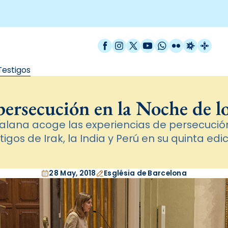
Facebook
Instagram
X / Twitter
YouTube
WhatsApp
Flickr
Radio Est
Catal
Testigos
persecución en la Noche de lo
talana acoge las experiencias de persecución
tigos de Irak, la India y Perú en su quinta edi
28 May, 2018
Església de Barcelona