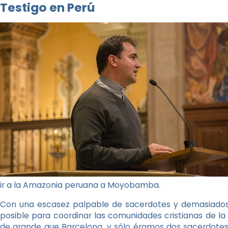
Testigo en Perú
ir a la Amazonia peruana a Moyobamba.
Con una escasez palpable de sacerdotes y demasiados 
posible para coordinar las comunidades cristianas de l
de grande que Barcelona, y sólo éramos dos sacerdotes