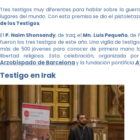
Tres testigos muy diferentes para hablar sobre la guerra
lugares del mundo. Con esta premisa se dio el pistoletazo
de los Testigos
.
El
P. Naim Shonsandy
, de Iraq; el
Mn. Luis Pequeño
, de 
fueron los tres testigos de este año. Una vigilia de testi
más de 500 jóvenes para conocer de primera mano la re
libertad religiosa. Esta celebración, organizada p
Arzobispado de Barcelona
A
y la fundación pontificia
Testigo en Irak