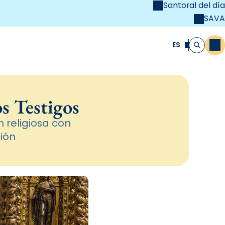
Santoral del día
SAVA
el
unya Cristiana
ES
M
Buscar
s Testigos
 religiosa con
ción