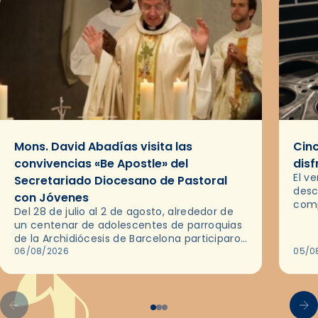
Mons. David Abadías visita las
Cinc
convivencias «Be Apostle» del
disf
El v
Secretariado Diocesano de Pastoral
desc
con Jóvenes
comp
Del 28 de julio al 2 de agosto, alrededor de
ocas
un centenar de adolescentes de parroquias
histo
de la Archidiócesis de Barcelona participaron
sobr
en las convivencias Be Apostle, organizadas
06/08/2026
05/0
por el Secretariado Diocesano…