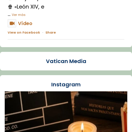
🍿 «León XIV, e
...
Ver más
Vídeo
View on Facebook
·
Share
Arquebisbat de Barcelona
1 week ago
Vatican Media
La Carmina va patir depressió. Fa gairebé
dos mesos, a l'Estadi Lluís Companys, la
jove va fer arribar el seu testimoni al papa
Instagram
Lleó XIV.
Recupera l'entrevista comp
Vatican
tican News 👇
News
www.vaticannews.va/es/iglesia/news/2026-
07/carmina-historia-depresion-papa-viaje-
espana-testimoni...