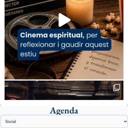
Foto
View on Facebook
·
Share
Arquebisbat de Barcelona
1 week ago
«Avui les santes Juliana i Semproniana ens
ajuden a alçar la mirada»
Mons. Sergi Gordo, bisbe de Tortosa, ha
presidit aquest 27 de juliol la missa de Les
Santes de Mataró.
🔗
tinyurl.com/cvu5jmbk
📸 J. Merino
Agenda
Foto
View on Facebook
·
Share