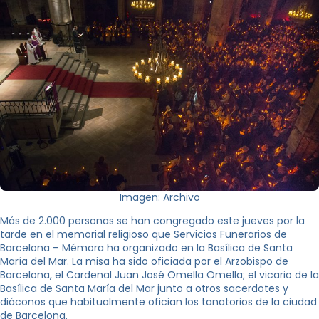
Imagen: Archivo
Más de 2.000 personas se han congregado este jueves por la
tarde en el memorial religioso que Servicios Funerarios de
Barcelona – Mémora ha organizado en la Basílica de Santa
María del Mar. La misa ha sido oficiada por el Arzobispo de
Barcelona, el Cardenal Juan José Omella Omella; el vicario de la
Basílica de Santa María del Mar junto a otros sacerdotes y
diáconos que habitualmente ofician los tanatorios de la ciudad
de Barcelona.