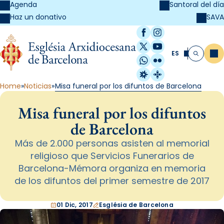
Agenda
Santoral del día
SAVA
Haz un donativo
Facebook
Instagram
X / Twitter
YouTube
ES
Me
Buscar
WhatsApp
Flickr
Radio Estel
Catalunya Cristi
Home
Noticias
Misa funeral por los difuntos de Barcelona
Misa funeral por los difuntos
de Barcelona
Más de 2.000 personas asisten al memorial
religioso que Servicios Funerarios de
Barcelona-Mémora organiza en memoria
de los difuntos del primer semestre de 2017
01 Dic, 2017
Església de Barcelona