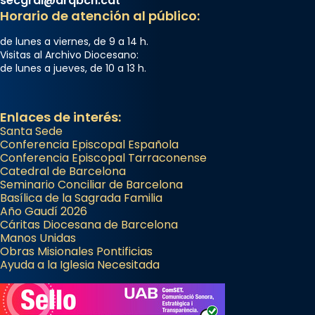
secgral@arqbcn.cat
Arquebisbat de Barcelona
Horario de atención al público:
2 weeks ago
Memòria de les santes Juliana i
de lunes a viernes, de 9 a 14 h.
Visitas al Archivo Diocesano:
Semproniana, verges i màrtirs.
de lunes a jueves, de 10 a 13 h.
Acompanyant la història de sant Cugat, a
partir de l’Edat Mitjana sorgeix la tradició
Enlaces de interés:
que les santes Juliana (“relatiu a Júlia”) i
Santa Sede
Semproniana (“relatiu a Semprònia =
Conferencia Episcopal Española
eterna”) són deixebles seves. I l’any 1667, el
Conferencia Episcopal Tarraconense
frare Joan Gaspar Roig, afirma en una obra
Catedral de Barcelona
Seminario Conciliar de Barcelona
que les santes són filles de l’antiga Iluro.
Basílica de la Sagrada Familia
Mataró en reivindicarà les relíq
Año Gaudí 2026
...
Cáritas Diocesana de Barcelona
Ver más
Manos Unidas
Foto
Obras Misionales Pontificias
Ayuda a la Iglesia Necesitada
View on Facebook
·
Share