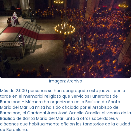
Imagen: Archivo
Más de 2.000 personas se han congregado este jueves por la
tarde en el memorial religioso que Servicios Funerarios de
Barcelona – Mémora ha organizado en la Basílica de Santa
María del Mar. La misa ha sido oficiada por el Arzobispo de
Barcelona, el Cardenal Juan José Omella Omella; el vicario de la
Basílica de Santa María del Mar junto a otros sacerdotes y
diáconos que habitualmente ofician los tanatorios de la ciudad
de Barcelona.