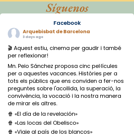
Síguenos
Facebook
Arquebisbat de Barcelona
3 days ago
🎬 Aquest estiu, cinema per gaudir i també
per reflexionar!
Mn. Peio Sánchez proposa cinc pel·lícules
per a aquestes vacances. Històries per a
tots els públics que ens conviden a fer-nos
preguntes sobre l'acollida, la superació, la
convivència, la vocació i la nostra manera
de mirar els altres.
🍿 «El día de la revelación»
🍿 «Las locas del Obelisco»
🍿 «Viaje al país de los blancos»