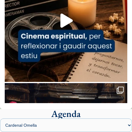
Foto
View on Facebook
·
Share
Arquebisbat de Barcelona
2 weeks ago
«Avui les santes Juliana i Semproniana ens
ajuden a alçar la mirada»
Mons. Sergi Gordo, bisbe de Tortosa, ha
presidit aquest 27 de juliol la missa de Les
Santes de Mataró.
🔗
tinyurl.com/cvu5jmbk
📸 J. Merino
Agenda
Foto
View on Facebook
·
Share