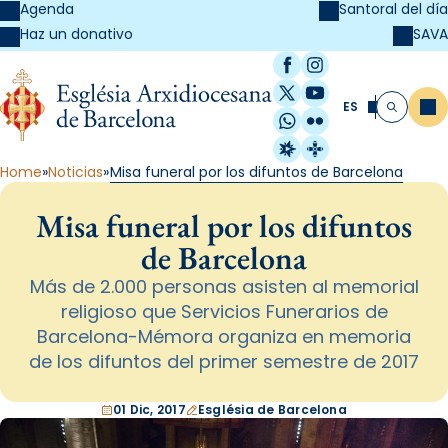
Agenda
Santoral del día
SAVA
Haz un donativo
Facebook
Instagram
X / Twitter
YouTube
ES
Me
Buscar
WhatsApp
Flickr
Radio Estel
Catalunya Cristi
Home
Noticias
Misa funeral por los difuntos de Barcelona
Misa funeral por los difuntos
de Barcelona
Más de 2.000 personas asisten al memorial
religioso que Servicios Funerarios de
Barcelona-Mémora organiza en memoria
de los difuntos del primer semestre de 2017
01 Dic, 2017
Església de Barcelona