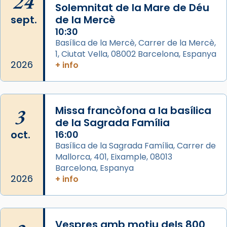
24
Arquebisbat de Barcelona
Solemnitat de la Mare de Déu
2 weeks ago
sept.
de la Mercè
Memòria de les santes Juliana i
10:30
Semproniana, verges i màrtirs.
Basílica de la Mercè, Carrer de la Mercè,
1, Ciutat Vella, 08002 Barcelona, Espanya
Acompanyant la història de sant Cugat, a
2026
+ info
partir de l’Edat Mitjana sorgeix la tradició
que les santes Juliana (“relatiu a Júlia”) i
Semproniana (“relatiu a Semprònia =
3
Missa francòfona a la basílica
eterna”) són deixebles seves. I l’any 1667, el
de la Sagrada Família
frare Joan Gaspar Roig, afirma en una obra
oct.
16:00
que les santes són filles de l’antiga Iluro.
Basílica de la Sagrada Família, Carrer de
Mataró en reivindicarà les relíq
Mallorca, 401, Eixample, 08013
...
Ver más
Barcelona, Espanya
Foto
2026
+ info
View on Facebook
·
Share
Vespres amb motiu dels 800