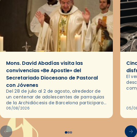
Mons. David Abadías visita las
Cinc
convivencias «Be Apostle» del
disf
El v
Secretariado Diocesano de Pastoral
desc
con Jóvenes
comp
Del 28 de julio al 2 de agosto, alrededor de
ocas
un centenar de adolescentes de parroquias
histo
de la Archidiócesis de Barcelona participaron
sobr
en las convivencias Be Apostle, organizadas
06/08/2026
05/0
por el Secretariado Diocesano…