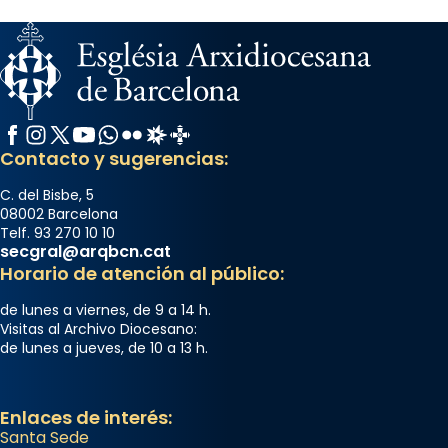
Facebook
Instagram
X / Twitter
YouTube
WhatsApp
Flickr
Radio Estel
Catalunya Cristiana
Contacto y sugerencias:
C. del Bisbe, 5
08002 Barcelona
Telf. 93 270 10 10
secgral@arqbcn.cat
Horario de atención al público:
de lunes a viernes, de 9 a 14 h.
Visitas al Archivo Diocesano:
de lunes a jueves, de 10 a 13 h.
Enlaces de interés:
Santa Sede