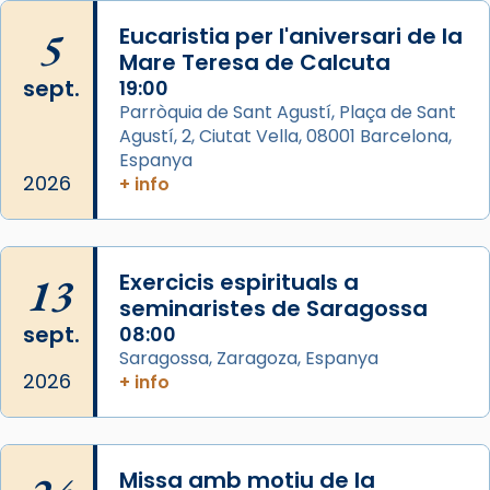
Arquebisbat de Barcelona
is at Catedral
5
Eucaristia per l'aniversari de la
de Barcelona.
Mare Teresa de Calcuta
2 weeks ago
sept.
19:00
Aquest dilluns, 27 de juliol, ha tingut lloc la
Parròquia de Sant Agustí, Plaça de Sant
missa d’acció de gràcies en agraïment al
Agustí, 2, Ciutat Vella, 08001 Barcelona,
comitè organitzador de la visita apostòlica
Espanya
del Sant Pare Lleó XIV a Barcelona, i als
2026
+ info
col·laboradors, a la Catedral de Barcelona.
L’arquebisbe de Barcelona, el cardenal Joan
Josep Omella, ha presidit la missa i l’ha
13
Exercicis espirituals a
concelebrat el bisbe auxiliar de Barcelona,
seminaristes de Saragossa
Mons. David Abadías.
sept.
08:00
Saragossa, Zaragoza, Espanya
📸 Dr. G. Simón
2026
+ info
Foto
View on Facebook
·
Share
Missa amb motiu de la