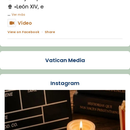
🍿 «León XIV, e
...
Ver más
Vídeo
View on Facebook
·
Share
Arquebisbat de Barcelona
1 week ago
Vatican Media
La Carmina va patir depressió. Fa gairebé
dos mesos, a l'Estadi Lluís Companys, la
jove va fer arribar el seu testimoni al papa
Instagram
Lleó XIV.
Recupera l'entrevista comp
Vatican
tican News 👇
News
www.vaticannews.va/es/iglesia/news/2026-
07/carmina-historia-depresion-papa-viaje-
espana-testimoni...