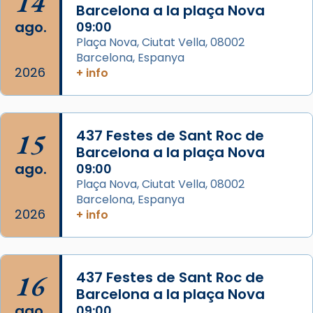
14
Arquebisbat de Barcelona
Barcelona a la plaça Nova
2 weeks ago
ago.
09:00
Memòria de les santes Juliana i
Plaça Nova, Ciutat Vella, 08002
Semproniana, verges i màrtirs.
Barcelona, Espanya
2026
+ info
Acompanyant la història de sant Cugat, a
partir de l’Edat Mitjana sorgeix la tradició
que les santes Juliana (“relatiu a Júlia”) i
15
Semproniana (“relatiu a Semprònia =
437 Festes de Sant Roc de
Barcelona a la plaça Nova
eterna”) són deixebles seves. I l’any 1667, el
ago.
09:00
frare Joan Gaspar Roig, afirma en una obra
Plaça Nova, Ciutat Vella, 08002
que les santes són filles de l’antiga Iluro.
Barcelona, Espanya
Mataró en reivindicarà les relíq
2026
+ info
...
Ver más
Foto
View on Facebook
·
Share
16
437 Festes de Sant Roc de
Barcelona a la plaça Nova
ago.
09:00