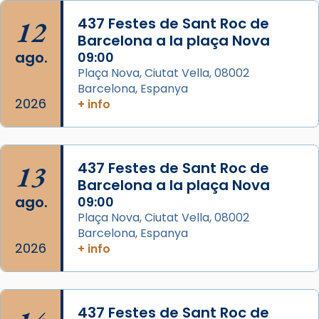
Arquebisbat de Barcelona
is at Catedral
12
437 Festes de Sant Roc de
de Barcelona.
Barcelona a la plaça Nova
2 weeks ago
ago.
09:00
Aquest dilluns, 27 de juliol, ha tingut lloc la
Plaça Nova, Ciutat Vella, 08002
missa d’acció de gràcies en agraïment al
Barcelona, Espanya
comitè organitzador de la visita apostòlica
2026
+ info
del Sant Pare Lleó XIV a Barcelona, i als
col·laboradors, a la Catedral de Barcelona.
L’arquebisbe de Barcelona, el cardenal Joan
13
437 Festes de Sant Roc de
Josep Omella, ha presidit la missa i l’ha
Barcelona a la plaça Nova
concelebrat el bisbe auxiliar de Barcelona,
ago.
09:00
Mons. David Abadías.
Plaça Nova, Ciutat Vella, 08002
Barcelona, Espanya
📸 Dr. G. Simón
2026
+ info
Foto
View on Facebook
·
Share
437 Festes de Sant Roc de