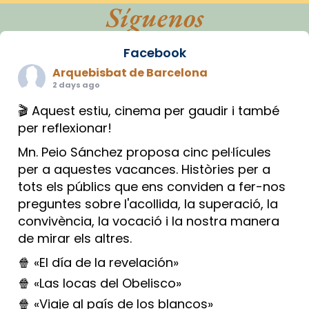
Síguenos
Facebook
Arquebisbat de Barcelona
2 days ago
🎬 Aquest estiu, cinema per gaudir i també
per reflexionar!
Mn. Peio Sánchez proposa cinc pel·lícules
per a aquestes vacances. Històries per a
tots els públics que ens conviden a fer-nos
preguntes sobre l'acollida, la superació, la
convivència, la vocació i la nostra manera
de mirar els altres.
🍿 «El día de la revelación»
🍿 «Las locas del Obelisco»
🍿 «Viaje al país de los blancos»