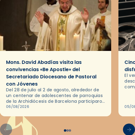
Mons. David Abadías visita las
Cinc
convivencias «Be Apostle» del
disf
El v
Secretariado Diocesano de Pastoral
desc
con Jóvenes
comp
Del 28 de julio al 2 de agosto, alrededor de
ocas
un centenar de adolescentes de parroquias
histo
de la Archidiócesis de Barcelona participaron
sobr
en las convivencias Be Apostle, organizadas
06/08/2026
05/0
por el Secretariado Diocesano…