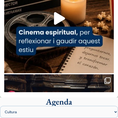
Foto
View on Facebook
·
Share
Arquebisbat de Barcelona
1 week ago
«Avui les santes Juliana i Semproniana ens
ajuden a alçar la mirada»
Mons. Sergi Gordo, bisbe de Tortosa, ha
presidit aquest 27 de juliol la missa de Les
Santes de Mataró.
🔗
tinyurl.com/cvu5jmbk
📸 J. Merino
Agenda
Foto
View on Facebook
·
Share