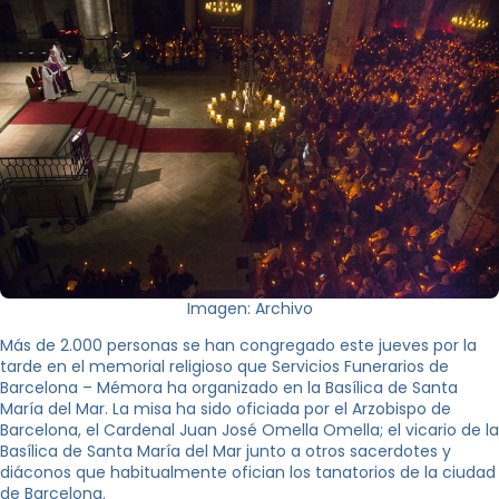
Imagen: Archivo
Más de 2.000 personas se han congregado este jueves por la
tarde en el memorial religioso que Servicios Funerarios de
Barcelona – Mémora ha organizado en la Basílica de Santa
María del Mar. La misa ha sido oficiada por el Arzobispo de
Barcelona, el Cardenal Juan José Omella Omella; el vicario de la
Basílica de Santa María del Mar junto a otros sacerdotes y
diáconos que habitualmente ofician los tanatorios de la ciudad
de Barcelona.