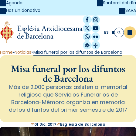
Agenda
Santoral del día
SAVA
Haz un donativo
Facebook
Instagram
X / Twitter
YouTube
ES
Me
Buscar
WhatsApp
Flickr
Radio Estel
Catalunya Cristi
Home
Noticias
Misa funeral por los difuntos de Barcelona
Misa funeral por los difuntos
de Barcelona
Más de 2.000 personas asisten al memorial
religioso que Servicios Funerarios de
Barcelona-Mémora organiza en memoria
de los difuntos del primer semestre de 2017
01 Dic, 2017
Església de Barcelona