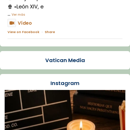
🍿 «León XIV, e
...
Ver más
Vídeo
View on Facebook
·
Share
Arquebisbat de Barcelona
1 week ago
Vatican Media
La Carmina va patir depressió. Fa gairebé
dos mesos, a l'Estadi Lluís Companys, la
jove va fer arribar el seu testimoni al papa
Instagram
Lleó XIV.
Recupera l'entrevista comp
Vatican
tican News 👇
News
www.vaticannews.va/es/iglesia/news/2026-
07/carmina-historia-depresion-papa-viaje-
espana-testimoni...