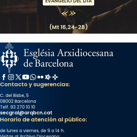
EVANGELIO DEL DÍA
(Mt 16,24-28)
Facebook
Instagram
X / Twitter
YouTube
WhatsApp
Flickr
Radio Estel
Catalunya Cristiana
Contacto y sugerencias:
C. del Bisbe, 5
08002 Barcelona
Telf. 93 270 10 10
secgral@arqbcn.cat
Horario de atención al público:
de lunes a viernes, de 9 a 14 h.
Visitas al Archivo Diocesano: