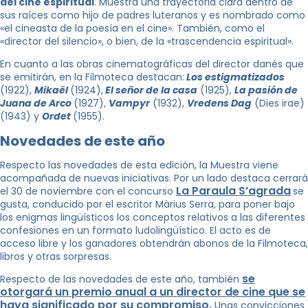
del cine espiritual
. Muestra una trayectoria clara dentro de
sus raíces como hijo de padres luteranos y es nombrado como
«el cineasta de la poesía en el cine». También, como el
«director del silencio», o bien, de la «trascendencia espiritual».
En cuanto a las obras cinematográficas del director danés que
se emitirán, en la Filmoteca destacan:
Los estigmatizados
(1922),
Mikaël
(1924),
El señor de la casa
(1925),
La pasión de
Juana de Arco
(1927),
Vampyr
(1932),
Vredens Dag
(Dies irae)
(1943) y
Ordet
(1955).
Novedades de este año
Respecto las novedades de esta edición, la Muestra viene
acompañada de nuevas iniciativas. Por un lado destaca cerrará
La Paraula S’agrada
el 30 de noviembre con el concurso
se
gusta, conducido por el escritor Màrius Serra, para poner bajo
los enigmas lingüísticos los conceptos relativos a las diferentes
confesiones en un formato ludolingüístico. El acto es de
acceso libre y los ganadores obtendrán abonos de la Filmoteca,
libros y otras sorpresas.
se
Respecto de las novedades de este año, también
otorgará un premio anual a un director de cine que se
haya significado por su compromiso.
Unas convicciones