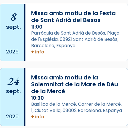
L’arquebisbe de Barcelona, el cardenal Joan
Josep Omella, ha presidit la missa i l’ha
8
Missa amb motiu de la Festa
concelebrat el bisbe auxiliar de Barcelona,
de Sant Adrià del Besos
Mons. David Abadías.
sept.
11:00
Parròquia de Sant Adrià de Besòs, Plaça
📸 Dr. G. Simón
de l'Església, 08921 Sant Adrià de Besòs,
Foto
Barcelona, Espanya
2026
+ info
View on Facebook
·
Share
Arquebisbat de Barcelona
2 weeks ago
24
Missa amb motiu de la
Memòria de les santes Juliana i
Solemnitat de la Mare de Déu
sept.
de la Mercè
Semproniana, verges i màrtirs.
10:30
Acompanyant la història de sant Cugat, a
Basílica de la Mercè, Carrer de la Mercè,
partir de l’Edat Mitjana sorgeix la tradició
1, Ciutat Vella, 08002 Barcelona, Espanya
que les santes Juliana (“relatiu a Júlia”) i
2026
+ info
Semproniana (“relatiu a Semprònia =