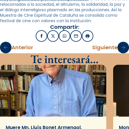
relacionadas a la sociedad, el altruismo, la solidaridad, la paz y
el diálogo interreligioso plasmado en las producciones. Así la
Muestra de Cine Espiritual de Cataluña se consolida como
festival de cine con valores con la institución.
Compartir:
Facebook
X / Twitter
WhatsApp
Email
Imprimir
Anterior
Siguiente
Te interesará…
Muere Mn. Lluís Bonet Armengol,
Mons