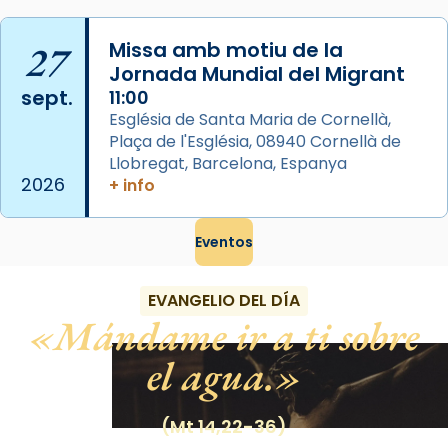
eterna”) són deixebles seves. I l’any 1667, el
frare Joan Gaspar Roig, afirma en una obra
27
Missa amb motiu de la
que les santes són filles de l’antiga Iluro.
Jornada Mundial del Migrant
Mataró en reivindicarà les relíq
sept.
11:00
...
Ver más
Església de Santa Maria de Cornellà,
Foto
Plaça de l'Església, 08940 Cornellà de
Llobregat, Barcelona, Espanya
View on Facebook
·
Share
2026
+ info
Eventos
EVANGELIO DEL DÍA
Mándame ir a ti sobre
el agua.
(Mt 14,22-36)