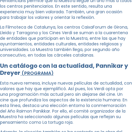
Penitenciaris
permite que la Muestra llegue un año más a todos
los centros penitenciarios. En este sentido, resulta una
experiencia muy bien valorada. También, una gran ocasión
para trabajar los valores y orientar la reflexión.
La Filmoteca de Catalunya, los centros CaixaForum de Girona,
Lleida y Tarragona y los Cines Verdi se suman a la cuarentena
de entidades que participan en la Muestra, entre las que hay
ayuntamientos, entidades culturales, entidades religiosas y
universidades. La Muestra también llega, por segundo año
consecutivo, en todas las cárceles catalanas.
Un catálogo con la actualidad, Pannikar y
Dreyer
(PROGRAMA)
Esta nueva remesa, incluye nuevas películas de actualidad, con
valores que hay que ejemplificó. Así pues, los Verdi opta por
una programación más actual pero sin alejarse del cine. Un
cine que profundiza los aspectos de la existencia humana. En
esta línea, destaca una elección entorno la conmemoración
del Año Raimon Panikkar. Por ello, el comité organizador de la
Muestra ha seleccionado algunas películas que reflejan su
pensamiento como La tortuga roja.
Además, la elección también se ha centrado en la obra del