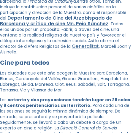
Barcelona, ​​la
Fimoteca de Catalunya
,entre otros. También,
incluye la contribución personal de varios cinéfilos en la
participación y dirección de la Muestra, como el responsable
Departamento de Cine del Arzobispado de
del
Barcelona y crítico de cine Mn. Peio Sánchez
. Todos
ellos unidos por un propósito: «abrir, a través del cine, una
ventana a la realidad religiosa de nuestro país y favorecer el
diálogo interreligioso y la cohesión social». Así lo afirma el
Generalitat
director de
d’Afers Religiosos de la
, Marcelí Joan y
Alsinella.
Cine para todos
Las ciudades que este año acogen la Muestra son: Barcelona, ​​
Blanes, Cerdanyola del Vallès, Girona, Granollers, Hospitalet de
Llobregat, Lleida, Manresa, Olot, Reus, Sabadell, Salt, Tarragona,
Terrassa, Vic y Vilassar de Mar.
Las
setenta y dos proyecciones tendrán lugar en 29 salas
y 9 centros penitenciarios del territorio.
Para cada una de
las sesiones se seguirá la misma dinámica de siempre. De
entrada, se presentará y se proyectará la película.
Seguidamente, se llevará a cabo un debate a cargo de un
experto en cine o religión. La
Direcció General de Serveis