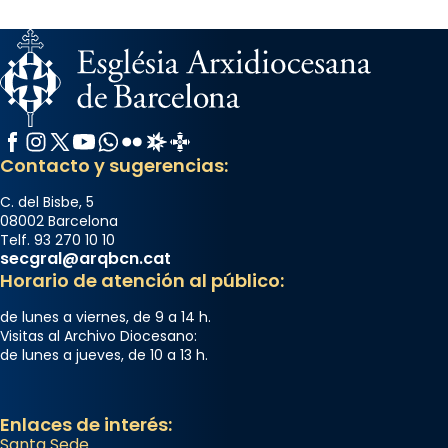
Facebook
Instagram
X / Twitter
YouTube
WhatsApp
Flickr
Radio Estel
Catalunya Cristiana
Contacto y sugerencias:
C. del Bisbe, 5
08002 Barcelona
Telf. 93 270 10 10
secgral@arqbcn.cat
Horario de atención al público:
de lunes a viernes, de 9 a 14 h.
Visitas al Archivo Diocesano:
de lunes a jueves, de 10 a 13 h.
Enlaces de interés:
Santa Sede