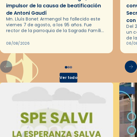
impulsor de la causa de beatificación
conv
de Antoni Gaudí
Sec
Mn. Lluís Bonet Armengol ha fallecido este
con
viernes 7 de agosto, a los 95 años. Fue
Del 
rector de la parroquia de la Sagrada Família
un c
de Barcelona durante 25 años, entre 1993 y…
de l
08/08/2026
en l
06/0
por 
Ver todo