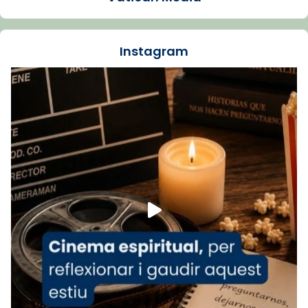
La Carmina va patir depressió. Fa gairebé
dos mesos, a l'Estadi Lluís Companys, la
jove va fer arribar el seu testimoni al papa
Instagram
Lleó XIV.
Recupera l'entrevista comp
Vatican
tican News 👇
News
www.vaticannews.va/es/iglesia/news/2026-
07/carmina-historia-depresion-papa-viaje-
espana-testimoni...
Foto
View on Facebook
·
Share
Arquebisbat de Barcelona
2 weeks ago
«Avui les santes Juliana i Semproniana ens
ajuden a alçar la mirada»