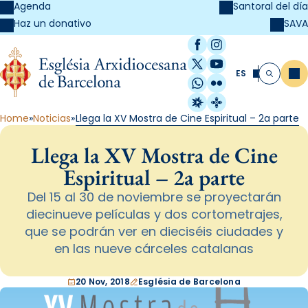
Agenda
Santoral del día
SAVA
Haz un donativo
Facebook
Instagram
X / Twitter
YouTube
ES
Me
Buscar
WhatsApp
Flickr
Radio Estel
Catalunya Cristi
Home
Noticias
Llega la XV Mostra de Cine Espiritual – 2a parte
Llega la XV Mostra de Cine
Espiritual – 2a parte
Del 15 al 30 de noviembre se proyectarán
diecinueve películas y dos cortometrajes,
que se podrán ver en dieciséis ciudades y
en las nueve cárceles catalanas
20 Nov, 2018
Església de Barcelona