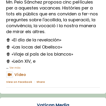
Mn. Peio Sánchez proposa cinc pel·lícules
per a aquestes vacances. Històries per a
tots els públics que ens conviden a fer-nos
preguntes sobre l'acollida, la superació, la
convivència, la vocació i la nostra manera
de mirar els altres.
🍿 «El día de la revelación»
🍿 «Las locas del Obelisco»
🍿 «Viaje al país de los blancos»
🍿 «León XIV, e
...
Ver más
Vídeo
View on Facebook
·
Share
Arquebisbat de Barcelona
1 week ago
Vatican Media