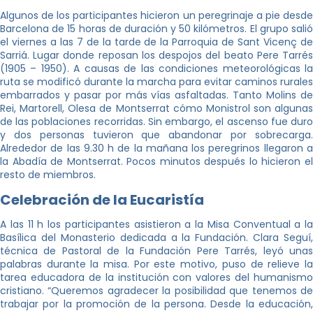
Algunos de los participantes hicieron un peregrinaje a pie desde
Barcelona de 15 horas de duración y 50 kilómetros. El grupo salió
el viernes a las 7 de la tarde de la Parroquia de Sant Vicenç de
Sarriá. Lugar donde reposan los despojos del beato Pere Tarrés
(1905 – 1950). A causas de las condiciones meteorológicas la
ruta se modificó durante la marcha para evitar caminos rurales
embarrados y pasar por más vías asfaltadas. Tanto Molins de
Rei, Martorell, Olesa de Montserrat cómo Monistrol son algunas
de las poblaciones recorridas. Sin embargo, el ascenso fue duro
y dos personas tuvieron que abandonar por sobrecarga.
Alrededor de las 9.30 h de la mañana los peregrinos llegaron a
la Abadía de Montserrat. Pocos minutos después lo hicieron el
resto de miembros.
Celebración de la Eucaristía
A las 11 h los participantes asistieron a la Misa Conventual a la
Basílica del Monasterio dedicada a la Fundación. Clara Seguí,
técnica de Pastoral de la Fundación Pere Tarrés, leyó unas
palabras durante la misa. Por este motivo, puso de relieve la
tarea educadora de la institución con valores del humanismo
cristiano. “Queremos agradecer la posibilidad que tenemos de
trabajar por la promoción de la persona. Desde la educación,