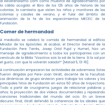
al Reverendísimo Dom como muestra de agradecimiento por
la cálida acogida: el libro de los 125 años de historia de las
colonias; la camiseta que visten los niños y monitores de las
colonias y casales de verano; y el fular del ámbito de
animación de la fe de los esparcimientos MECEC de la
Fundación.
Comer de hermandad
A mediodía se celebró la comida de hermandad al edificio
Mirador de los Apóstoles. Al acabar, el Director General de la
Fundación Pere Tarrés, Josep Oriol Pujol y Humet, hizo un
mensaje de agradecimiento a todos los participantes con un
versículo de la Biblia “Vosotros sois la sal de la tierra. Si la sal por
el gusto, con que la volverán salada?” [Matad 5, 13-16].
A continuación empezaron las actividades de sobremesa. Estas
fueron dirigidas por Pere-Joan Giralt, docente de la Facultad.
Las dinámicas de grupo sirvieron para trabajar los valores y los
principales hitos de Fundación en estos 60 años de trayectoria.
Todo a partir de crucigrama; juegos de relacionar palabras y
años; la proyección de dos vídeos documentales y repasando
canciones tradicionales del mundo del ocio. En un breve
discurso final, Giralt defendió la coherencia de los ideales que