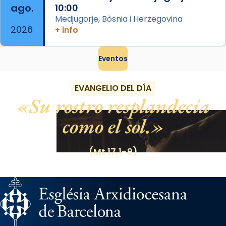
ago.
10:00
Medjugorje, Bòsnia i Herzegovina
2026
+ info
Eventos
EVANGELIO DEL DÍA
Su rostro resplandecía
como el sol.
(Mt 17,1-9)