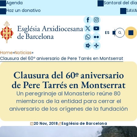
Agenda
Santoral del día
SAVA
Haz un donativo
Facebook
Instagram
X / Twitter
YouTube
ES
Me
Buscar
WhatsApp
Flickr
Radio Estel
Catalunya Cristi
Home
Noticias
Clausura del 60º aniversario de Pere Tarrés en Montserrat
Clausura del 60º aniversario
de Pere Tarrés en Montserrat
Un peregrinaje al Monasterio reúne 80
miembros de la entidad para cerrar el
aniversario de los orígenes de la fundación
20 Nov, 2018
Església de Barcelona