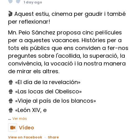
1 day ago
🎬 Aquest estiu, cinema per gaudir i també
per reflexionar!
Mn. Peio Sánchez proposa cinc pel·lícules
per a aquestes vacances. Històries per a
tots els públics que ens conviden a fer-nos
preguntes sobre l'acollida, la superació, la
convivència, la vocació i la nostra manera
de mirar els altres.
🍿 «El día de la revelación»
🍿 «Las locas del Obelisco»
🍿 «Viaje al país de los blancos»
🍿 «León XIV, e
...
Ver más
Vídeo
View on Facebook
·
Share