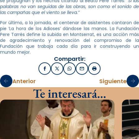
se propugnan y los hechos citando al Beato Pere Tarrés:
“Si la
palabras no van seguidas de las obras, son como el sonido de
las campañas que el viento se lleva.”
Por último, a la jornada, el centenar de asistentes cantaron de
pie ‘La hora de los Adioses’ dándose las manos. La Fundación
Pere Tarrés define la subida en Montserrat, es una acción más
de agradecimiento y renovación del compromiso de la
Fundación que trabaja cada día para ir construyendo un
mundo mejor.
Compartir:
Facebook
X / Twitter
WhatsApp
Email
Imprimir
Anterior
Siguiente
Te interesará…