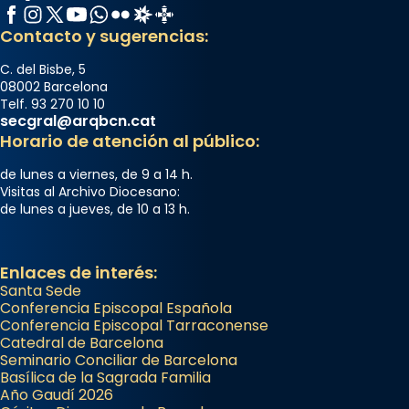
Facebook
Instagram
X / Twitter
YouTube
WhatsApp
Flickr
Radio Estel
Catalunya Cristiana
Contacto y sugerencias:
C. del Bisbe, 5
08002 Barcelona
Telf. 93 270 10 10
secgral@arqbcn.cat
Horario de atención al público:
de lunes a viernes, de 9 a 14 h.
Visitas al Archivo Diocesano:
de lunes a jueves, de 10 a 13 h.
Enlaces de interés:
Santa Sede
Conferencia Episcopal Española
Conferencia Episcopal Tarraconense
Catedral de Barcelona
Seminario Conciliar de Barcelona
Basílica de la Sagrada Familia
Año Gaudí 2026