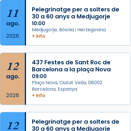
Acompanyant la història de sant Cugat, a
partir de l’Edat Mitjana sorgeix la tradició
11
Pelegrinatge per a solters de
que les santes Juliana (“relatiu a Júlia”) i
30 a 60 anys a Medjugorje
Semproniana (“relatiu a Semprònia =
ago.
10:00
eterna”) són deixebles seves. I l’any 1667, el
Medjugorje, Bòsnia i Herzegovina
2026
+ info
frare Joan Gaspar Roig, afirma en una obra
que les santes són filles de l’antiga Iluro.
Mataró en reivindicarà les relíq
...
Ver más
12
437 Festes de Sant Roc de
Foto
Barcelona a la plaça Nova
ago.
09:00
View on Facebook
·
Share
Plaça Nova, Ciutat Vella, 08002
Barcelona, Espanya
2026
+ info
12
Pelegrinatge per a solters de
30 a 60 anys a Medjugorje