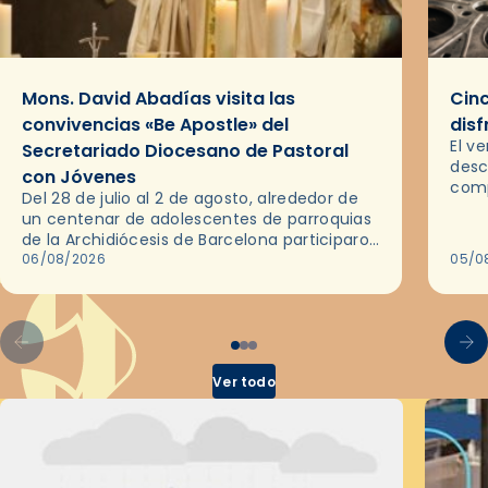
Mons. David Abadías visita las
Cinc
convivencias «Be Apostle» del
disf
El v
Secretariado Diocesano de Pastoral
desc
con Jóvenes
comp
Del 28 de julio al 2 de agosto, alrededor de
ocas
un centenar de adolescentes de parroquias
histo
de la Archidiócesis de Barcelona participaron
sobr
en las convivencias Be Apostle, organizadas
06/08/2026
05/0
por el Secretariado Diocesano…
Ver todo