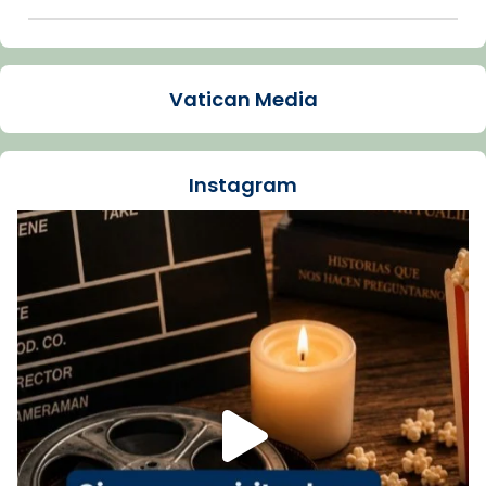
Arquebisbat de Barcelona
1 week ago
Vatican Media
La Carmina va patir depressió. Fa gairebé
dos mesos, a l'Estadi Lluís Companys, la
jove va fer arribar el seu testimoni al papa
Instagram
Lleó XIV.
Recupera l'entrevista comp
Vatican
tican News 👇
News
www.vaticannews.va/es/iglesia/news/2026-
07/carmina-historia-depresion-papa-viaje-
espana-testimoni...
Foto
View on Facebook
·
Share
Arquebisbat de Barcelona