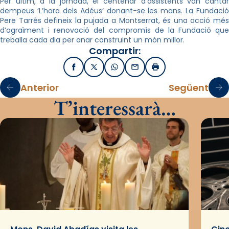
Per últim, a la jornada, el centenar d’assistents van cantar
dempeus ‘L’hora dels Adéus’ donant-se les mans. La Fundació
Pere Tarrés defineix la pujada a Montserrat, és una acció més
d’agraïment i renovació del compromís de la Fundació que
treballa cada dia per anar construint un món millor.
Compartir:
Facebook
X / Twitter
WhatsApp
Email
Imprimir
Anterior
Següent
T’interessarà…