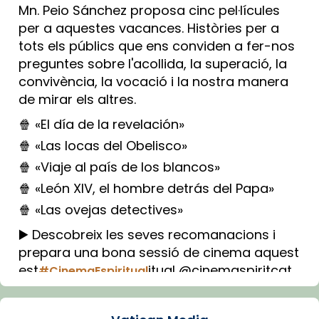
Mn. Peio Sánchez proposa cinc pel·lícules
per a aquestes vacances. Històries per a
tots els públics que ens conviden a fer-nos
preguntes sobre l'acollida, la superació, la
convivència, la vocació i la nostra manera
de mirar els altres.
🍿 «El día de la revelación»
🍿 «Las locas del Obelisco»
🍿 «Viaje al país de los blancos»
🍿 «León XIV, el hombre detrás del Papa»
🍿 «Las ovejas detectives»
▶️ Descobreix les seves recomanacions i
prepara una bona sessió de cinema aquest
est
itual @cinemaspiritcat
#CinemaEspiritual
Imatge: Generada amb IA (OpenAI)
Video