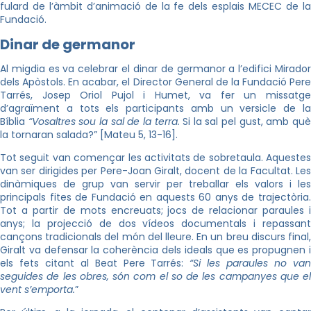
fulard de l’àmbit d’animació de la fe dels esplais MECEC de la
Fundació.
Dinar de germanor
Al migdia es va celebrar el dinar de germanor a l’edifici Mirador
dels Apòstols. En acabar, el Director General de la Fundació Pere
Tarrés, Josep Oriol Pujol i Humet, va fer un missatge
d’agraïment a tots els participants amb un versicle de la
Bíblia
“Vosaltres sou la sal de la terra.
Si la sal pel gust, amb qu
la tornaran salada?” [Mateu 5, 13-16].
Tot seguit van començar les activitats de sobretaula. Aquestes
van ser dirigides per Pere-Joan Giralt, docent de la Facultat. Les
dinàmiques de grup van servir per treballar els valors i les
principals fites de Fundació en aquests 60 anys de trajectòria.
Tot a partir de mots encreuats; jocs de relacionar paraules i
anys; la projecció de dos vídeos documentals i repassant
cançons tradicionals del món del lleure. En un breu discurs final,
Giralt va defensar la coherència dels ideals que es propugnen i
els fets citant al Beat Pere Tarrés:
“Si les paraules no va
seguides de les obres, són com el so de les campanyes que el
vent s’emporta.
”