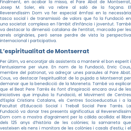
Finalment, en acabar la missa, el Pare Abat de Montserrat,
Josep M. Soler, els va rebre al saló de la façana. El
Reverendíssim Dom va fer especial èmfasi en la necessària
tasca social i de transmissió de valors que fa la Fundació en
una societat complexa en l’àmbit d’infància i joventut. També
va destacar la dimensió catalana de l’entitat, marcada per les
arrels originàries, però sense perdre de vista la perspectiva
internacional i participativa.
L’espiritualitat de Montserrat
Per últim, va encoratjar als assistents a mantenir el bon esperit i
l’entusiasme per viure. En nom de la Fundació, Enric Cous,
membre del patronat, va adreçar unes paraules al Pare Abat.
Cous, va destacar l’espiritualitat de la pujada a Montserrat per
demanar que la benedicció de la Moreneta. També va explicar
que el Beat Pere Tarrés és font d’inspiració encara avui de les
iniciatives que impulsa la Fundació, el Moviment de Centres
d’Esplai Cristians Catalans, els Centres Socioeducatius i a la
Facultat d’Educació Social i Treball Social Pere Tarrés. La
Fundació va donar tres presents significatius al Reverendíssim
Dom com a mostra d’agraïment per la càlida acollida: el llibre
dels 125 anys d’història de les colònies; la samarreta que
vesteixen els nens i monitors de les colònies i casals d’estiu; i el