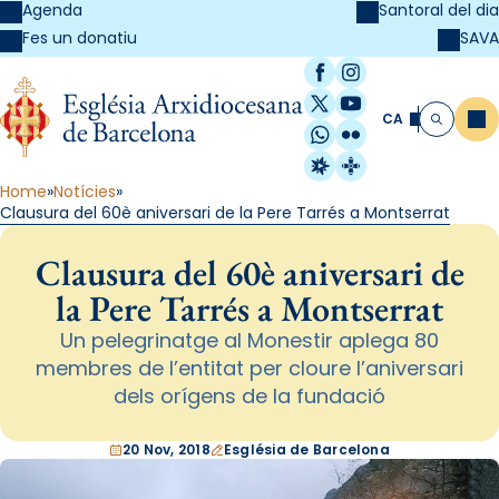
Agenda
Santoral del dia
SAVA
Fes un donatiu
Facebook
Instagram
X / Twitter
YouTube
CA
Me
Cerca
WhatsApp
Flickr
Radio Estel
Catalunya Cristi
Home
Notícies
Clausura del 60è aniversari de la Pere Tarrés a Montserrat
Clausura del 60è aniversari de
la Pere Tarrés a Montserrat
Un pelegrinatge al Monestir aplega 80
membres de l’entitat per cloure l’aniversari
dels orígens de la fundació
20 Nov, 2018
Església de Barcelona