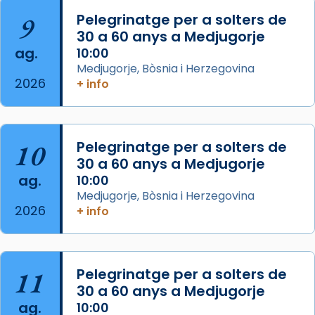
Aquest dilluns, 27 de juliol, ha tingut lloc la
9
Pelegrinatge per a solters de
missa d’acció de gràcies en agraïment al
30 a 60 anys a Medjugorje
comitè organitzador de la visita apostòlica
ag.
10:00
del Sant Pare Lleó XIV a Barcelona, i als
Medjugorje, Bòsnia i Herzegovina
col·laboradors, a la Catedral de Barcelona.
2026
+ info
L’arquebisbe de Barcelona, el cardenal Joan
Josep Omella, ha presidit la missa i l’ha
concelebrat el bisbe auxiliar de Barcelona,
10
Pelegrinatge per a solters de
Mons. David Abadías.
30 a 60 anys a Medjugorje
📸 Dr. G. Simón
ag.
10:00
Medjugorje, Bòsnia i Herzegovina
Photo
2026
+ info
View on Facebook
·
Share
Arquebisbat de Barcelona
11
Pelegrinatge per a solters de
2 weeks ago
30 a 60 anys a Medjugorje
Memòria de les santes Juliana i
ag.
10:00