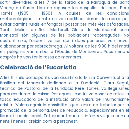
sortir divendres a les 7 de la tarda de la Parròquia de Sant
Vicenç de Sarrià. Lloc on reposen les despulles del beat Pere
Tarrés (1905 – 1950). A causes de les condicions
meteorològiques la ruta es va modificar durant la marxa per
evitar camins rurals enfangats i passar per més vies asfaltades.
Tant Molins de Reis, Martorell, Olesa de Montserrat com
Monistrol són algunes de les poblacions recorregudes. No
obstant això, l’ascens va ser dur i dues persones van haver
d’abandonar per sobrecàrrega. Al voltant de les 9.30 h del matí
els pelegrins van arribar a l’Abadia de Montserrat. Pocs minuts
després ho van fer la resta de membres.
Celebració de l’Eucaristia
A les 11 h els participants van assistir a la Missa Conventual a la
Basílica del Monestir dedicada a la Fundació. Clara Seguí,
tècnica de Pastoral de la Fundació Pere Tarrés, va llegir unes
paraules durant la missa. Per aquest motiu, va posar en relleu la
tasca educadora de la institució amb valors de l’humanisme
cristià. “Volem agrair la possibilitat que tenim de treballar per la
promoció de la persona. Des de l’educació, especialment en el
lleure, i l’acció social. Tot ajudant que els infants visquin com a
nens i nenes i creixin com a persones”.