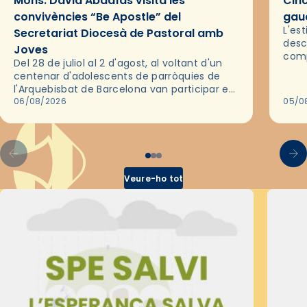
Mons. David Abadías visita les
Cinc
convivències “Be Apostle” del
gaud
L'es
Secretariat Diocesà de Pastoral amb
desc
Joves
comp
Del 28 de juliol al 2 d'agost, al voltant d'un
deix
centenar d'adolescents de parròquies de
trav
l'Arquebisbat de Barcelona van participar en
les convivències Be Apostle, organitzades
06/08/2026
05/0
pel Secretariat Diocesà de Pastoral amb…
Veure-ho tot