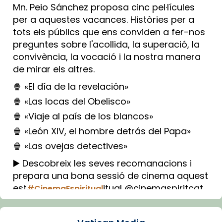
Mn. Peio Sánchez proposa cinc pel·lícules
per a aquestes vacances. Històries per a
tots els públics que ens conviden a fer-nos
preguntes sobre l'acollida, la superació, la
convivència, la vocació i la nostra manera
de mirar els altres.
🍿 «El día de la revelación»
🍿 «Las locas del Obelisco»
🍿 «Viaje al país de los blancos»
🍿 «León XIV, el hombre detrás del Papa»
🍿 «Las ovejas detectives»
▶️ Descobreix les seves recomanacions i
prepara una bona sessió de cinema aquest
est
itual @cinemaspiritcat
#CinemaEspiritual
Imatge: Generada amb IA (OpenAI)
Video