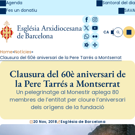
Agenda
Santoral del dia
SAVA
Fes un donatiu
Facebook
Instagram
X / Twitter
YouTube
CA
Me
Cerca
WhatsApp
Flickr
Radio Estel
Catalunya Cristi
Home
Notícies
Clausura del 60è aniversari de la Pere Tarrés a Montserrat
Clausura del 60è aniversari de
la Pere Tarrés a Montserrat
Un pelegrinatge al Monestir aplega 80
membres de l’entitat per cloure l’aniversari
dels orígens de la fundació
20 Nov, 2018
Església de Barcelona