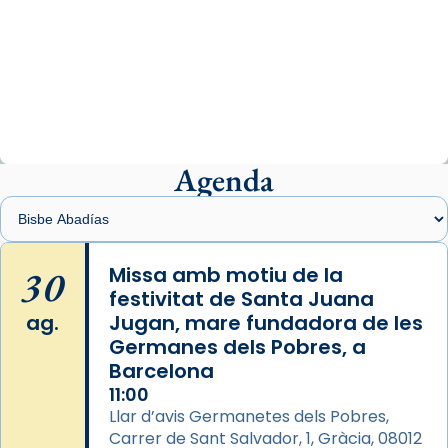
Arquebisbat de Barcelona
2 weeks ago
«Avui les santes Juliana i Semproniana ens
ajuden a alçar la mirada»
Mons. Sergi Gordo, bisbe de Tortosa, ha
presidit aquest 27 de juliol la missa de Les
Agenda
Santes de Mataró.
🔗
tinyurl.com/cvu5jmbk
📸 J. Merino
30
Missa amb motiu de la
festivitat de Santa Juana
Photo
ag.
Jugan, mare fundadora de les
View on Facebook
·
Share
Germanes dels Pobres, a
Barcelona
Arquebisbat de Barcelona
is at Catedral
11:00
de Barcelona.
Llar d’avis Germanetes dels Pobres,
2 weeks ago
Carrer de Sant Salvador, 1, Gràcia, 08012