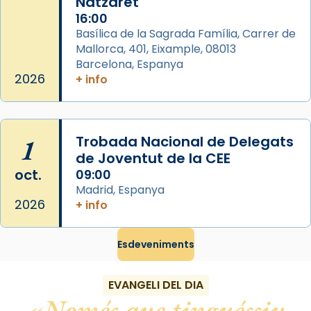
Natzaret
Des de 1985 hi participa també un grup de
16:00
diablesses amb música i ball propis. Festa
Basílica de la Sagrada Família, Carrer de
gran a Mataró.
Mallorca, 401, Eixample, 08013
Barcelona, Espanya
«Si vols saber què és calor, ves per les
2026
+ info
Santes a Mataró»🥵.
Photo
View on Facebook
·
Share
1
Trobada Nacional de Delegats
de Joventut de la CEE
oct.
09:00
Madrid, Espanya
2026
+ info
Esdeveniments
EVANGELI DEL DIA
Només que tinguéssiu