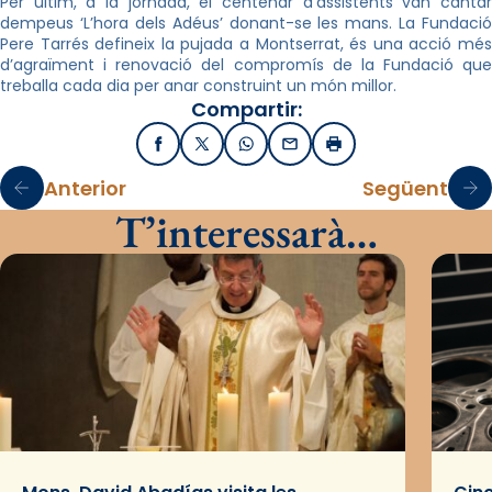
Per últim, a la jornada, el centenar d’assistents van cantar
dempeus ‘L’hora dels Adéus’ donant-se les mans. La Fundació
Pere Tarrés defineix la pujada a Montserrat, és una acció més
d’agraïment i renovació del compromís de la Fundació que
treballa cada dia per anar construint un món millor.
Compartir:
Facebook
X / Twitter
WhatsApp
Email
Imprimir
Anterior
Següent
T’interessarà…