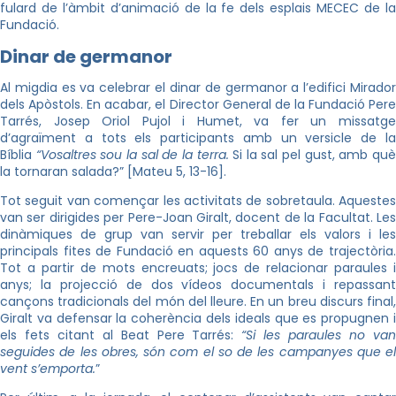
fulard de l’àmbit d’animació de la fe dels esplais MECEC de la
Fundació.
Dinar de germanor
Al migdia es va celebrar el dinar de germanor a l’edifici Mirador
dels Apòstols. En acabar, el Director General de la Fundació Pere
Tarrés, Josep Oriol Pujol i Humet, va fer un missatge
d’agraïment a tots els participants amb un versicle de la
Bíblia
“Vosaltres sou la sal de la terra.
Si la sal pel gust, amb qu
la tornaran salada?” [Mateu 5, 13-16].
Tot seguit van començar les activitats de sobretaula. Aquestes
van ser dirigides per Pere-Joan Giralt, docent de la Facultat. Les
dinàmiques de grup van servir per treballar els valors i les
principals fites de Fundació en aquests 60 anys de trajectòria.
Tot a partir de mots encreuats; jocs de relacionar paraules i
anys; la projecció de dos vídeos documentals i repassant
cançons tradicionals del món del lleure. En un breu discurs final,
Giralt va defensar la coherència dels ideals que es propugnen i
els fets citant al Beat Pere Tarrés:
“Si les paraules no va
seguides de les obres, són com el so de les campanyes que el
vent s’emporta.
”