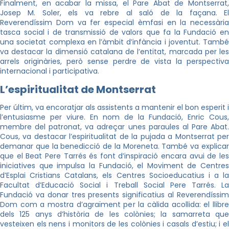
Finalment, en acabar la missa, el Pare Abat de Montserrat,
Josep M. Soler, els va rebre al saló de la façana. El
Reverendíssim Dom va fer especial èmfasi en la necessària
tasca social i de transmissió de valors que fa la Fundació en
una societat complexa en l’àmbit d’infància i joventut. També
va destacar la dimensió catalana de l’entitat, marcada per les
arrels originàries, però sense perdre de vista la perspectiva
internacional i participativa.
L’espiritualitat de Montserrat
Per últim, va encoratjar als assistents a mantenir el bon esperit i
l’entusiasme per viure. En nom de la Fundació, Enric Cous,
membre del patronat, va adreçar unes paraules al Pare Abat.
Cous, va destacar l’espiritualitat de la pujada a Montserrat per
demanar que la benedicció de la Moreneta. També va explicar
que el Beat Pere Tarrés és font d’inspiració encara avui de les
iniciatives que impulsa la Fundació, el Moviment de Centres
d’Esplai Cristians Catalans, els Centres Socioeducatius i a la
Facultat d’Educació Social i Treball Social Pere Tarrés. La
Fundació va donar tres presents significatius al Reverendíssim
Dom com a mostra d’agraïment per la càlida acollida: el llibre
dels 125 anys d’història de les colònies; la samarreta que
vesteixen els nens i monitors de les colònies i casals d’estiu; i el