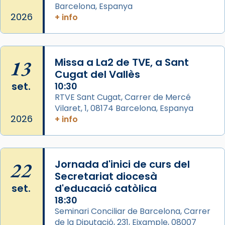
Aquest dilluns, 27 de juliol, ha tingut lloc la
Barcelona, Espanya
missa d’acció de gràcies en agraïment al
2026
+ info
comitè organitzador de la visita apostòlica
del Sant Pare Lleó XIV a Barcelona, i als
col·laboradors, a la Catedral de Barcelona.
13
Missa a La2 de TVE, a Sant
L’arquebisbe de Barcelona, el cardenal Joan
Cugat del Vallès
Josep Omella, ha presidit la missa i l’ha
set.
10:30
concelebrat el bisbe auxiliar de Barcelona,
RTVE Sant Cugat, Carrer de Mercé
Mons. David Abadías.
Vilaret, 1, 08174 Barcelona, Espanya
2026
+ info
📸 Dr. G. Simón
Photo
View on Facebook
·
Share
22
Jornada d'inici de curs del
Secretariat diocesà
Arquebisbat de Barcelona
set.
d'educació catòlica
2 weeks ago
18:30
Seminari Conciliar de Barcelona, Carrer
Memòria de les santes Juliana i
de la Diputació, 231, Eixample, 08007