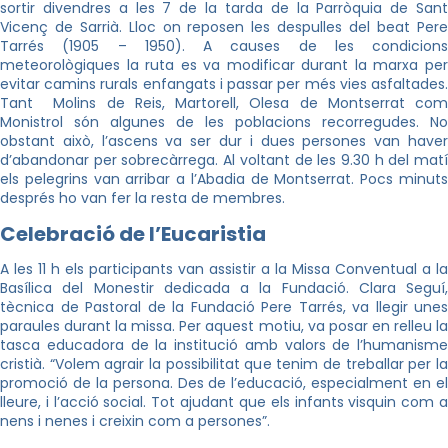
sortir divendres a les 7 de la tarda de la Parròquia de Sant
Vicenç de Sarrià. Lloc on reposen les despulles del beat Pere
Tarrés (1905 – 1950). A causes de les condicions
meteorològiques la ruta es va modificar durant la marxa per
evitar camins rurals enfangats i passar per més vies asfaltades.
Tant Molins de Reis, Martorell, Olesa de Montserrat com
Monistrol són algunes de les poblacions recorregudes. No
obstant això, l’ascens va ser dur i dues persones van haver
d’abandonar per sobrecàrrega. Al voltant de les 9.30 h del matí
els pelegrins van arribar a l’Abadia de Montserrat. Pocs minuts
després ho van fer la resta de membres.
Celebració de l’Eucaristia
A les 11 h els participants van assistir a la Missa Conventual a la
Basílica del Monestir dedicada a la Fundació. Clara Seguí,
tècnica de Pastoral de la Fundació Pere Tarrés, va llegir unes
paraules durant la missa. Per aquest motiu, va posar en relleu la
tasca educadora de la institució amb valors de l’humanisme
cristià. “Volem agrair la possibilitat que tenim de treballar per la
promoció de la persona. Des de l’educació, especialment en el
lleure, i l’acció social. Tot ajudant que els infants visquin com a
nens i nenes i creixin com a persones”.