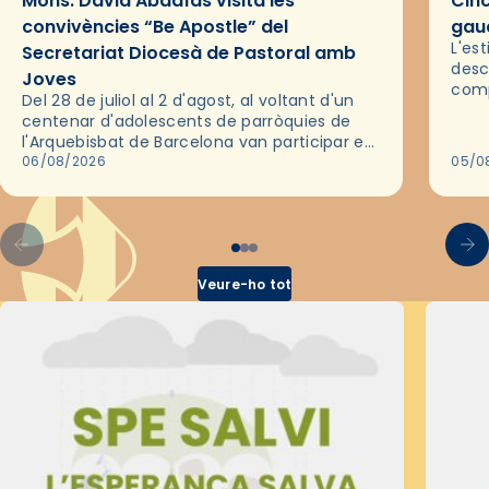
Mons. David Abadías visita les
Cinc
convivències “Be Apostle” del
gaud
L'es
Secretariat Diocesà de Pastoral amb
desc
Joves
comp
Del 28 de juliol al 2 d'agost, al voltant d'un
deix
centenar d'adolescents de parròquies de
trav
l'Arquebisbat de Barcelona van participar en
les convivències Be Apostle, organitzades
06/08/2026
05/0
pel Secretariat Diocesà de Pastoral amb…
Veure-ho tot