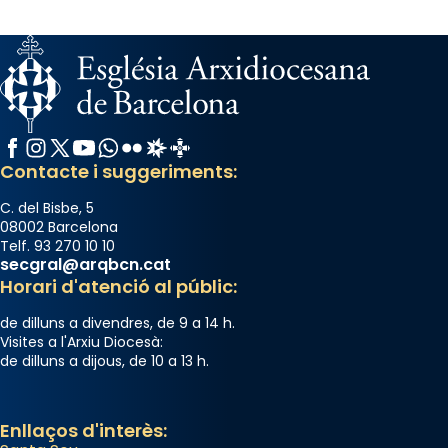
Santa.
«A Raïms de Sant Jaume, raïms aigualits;
raïms de setembre te'n llepes els dits»,
segons una dita popular.
Photo
Facebook
Instagram
X / Twitter
YouTube
WhatsApp
Flickr
Radio Estel
Catalunya Cristiana
View on Facebook
·
Share
Contacte i suggeriments:
C. del Bisbe, 5
08002 Barcelona
Telf. 93 270 10 10
secgral@arqbcn.cat
Horari d'atenció al públic:
de dilluns a divendres, de 9 a 14 h.
Visites a l'Arxiu Diocesà:
de dilluns a dijous, de 10 a 13 h.
Enllaços d'interès: