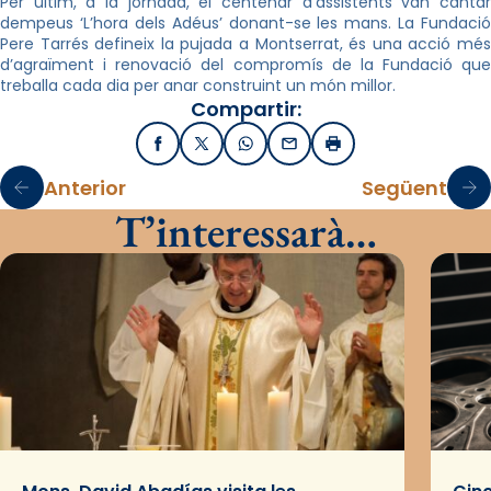
Per últim, a la jornada, el centenar d’assistents van cantar
dempeus ‘L’hora dels Adéus’ donant-se les mans. La Fundació
Pere Tarrés defineix la pujada a Montserrat, és una acció més
d’agraïment i renovació del compromís de la Fundació que
treballa cada dia per anar construint un món millor.
Compartir:
Facebook
X / Twitter
WhatsApp
Email
Imprimir
Anterior
Següent
T’interessarà…