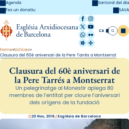
Agenda
Santoral del dia
SAVA
Fes un donatiu
Facebook
Instagram
X / Twitter
YouTube
CA
Me
Cerca
WhatsApp
Flickr
Radio Estel
Catalunya Cristi
Home
Notícies
Clausura del 60è aniversari de la Pere Tarrés a Montserrat
Clausura del 60è aniversari de
la Pere Tarrés a Montserrat
Un pelegrinatge al Monestir aplega 80
membres de l’entitat per cloure l’aniversari
dels orígens de la fundació
20 Nov, 2018
Església de Barcelona