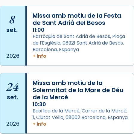
que les santes són filles de l’antiga Iluro.
Mataró en reivindicarà les relíquies fins que
les aconseguirà el 1772. L’ofici que es canta
8
Missa amb motiu de la Festa
de Sant Adrià del Besos
a la “Missa de les Santes” (“Missa de
set.
11:00
Glòria”) fou composta el 1848 per Mn.
Parròquia de Sant Adrià de Besòs, Plaça
Manuel Blanch, amb aire d’òpera
de l'Església, 08921 Sant Adrià de Besòs,
italianitzant; s’interpreta per privilegi
Barcelona, Espanya
pontifici, amb orquestra i cor, i té una
2026
+ info
duració aproximada de tres hores. Després,
processó (recuperada el 1972) al voltant
del temple amb les relíquies de les santes.
24
Des de 1985 hi participa també un grup de
Missa amb motiu de la
Solemnitat de la Mare de Déu
diablesses amb música i ball propis. Festa
set.
de la Mercè
gran a Mataró.
10:30
«Si vols saber què és calor, ves per les
Basílica de la Mercè, Carrer de la Mercè,
Santes a Mataró»🥵.
1, Ciutat Vella, 08002 Barcelona, Espanya
2026
+ info
Photo