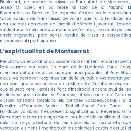
Finalment, en acabar la missa, el Pare Abat de Montserrat,
Josep M. Soler, els va rebre al saló de la façana. El
Reverendíssim Dom va fer especial èmfasi en la necessària
tasca social i de transmissió de valors que fa la Fundació en
una societat complexa en l’àmbit d’infància i joventut. També
va destacar la dimensió catalana de l’entitat, marcada per les
arrels originàries, però sense perdre de vista la perspectiva
internacional i participativa.
L’espiritualitat de Montserrat
Per últim, va encoratjar als assistents a mantenir el bon esperit i
l’entusiasme per viure. En nom de la Fundació, Enric Cous,
membre del patronat, va adreçar unes paraules al Pare Abat.
Cous, va destacar l’espiritualitat de la pujada a Montserrat per
demanar que la benedicció de la Moreneta. També va explicar
que el Beat Pere Tarrés és font d’inspiració encara avui de les
iniciatives que impulsa la Fundació, el Moviment de Centres
d’Esplai Cristians Catalans, els Centres Socioeducatius i a la
Facultat d’Educació Social i Treball Social Pere Tarrés. La
Fundació va donar tres presents significatius al Reverendíssim
Dom com a mostra d’agraïment per la càlida acollida: el llibre
dels 125 anys d’història de les colònies; la samarreta que
vesteixen els nens i monitors de les colònies i casals d’estiu; i el