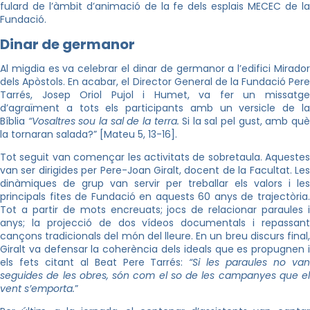
fulard de l’àmbit d’animació de la fe dels esplais MECEC de la
Fundació.
Dinar de germanor
Al migdia es va celebrar el dinar de germanor a l’edifici Mirador
dels Apòstols. En acabar, el Director General de la Fundació Pere
Tarrés, Josep Oriol Pujol i Humet, va fer un missatge
d’agraïment a tots els participants amb un versicle de la
Bíblia
“Vosaltres sou la sal de la terra.
Si la sal pel gust, amb qu
la tornaran salada?” [Mateu 5, 13-16].
Tot seguit van començar les activitats de sobretaula. Aquestes
van ser dirigides per Pere-Joan Giralt, docent de la Facultat. Les
dinàmiques de grup van servir per treballar els valors i les
principals fites de Fundació en aquests 60 anys de trajectòria.
Tot a partir de mots encreuats; jocs de relacionar paraules i
anys; la projecció de dos vídeos documentals i repassant
cançons tradicionals del món del lleure. En un breu discurs final,
Giralt va defensar la coherència dels ideals que es propugnen i
els fets citant al Beat Pere Tarrés:
“Si les paraules no va
seguides de les obres, són com el so de les campanyes que el
vent s’emporta.
”