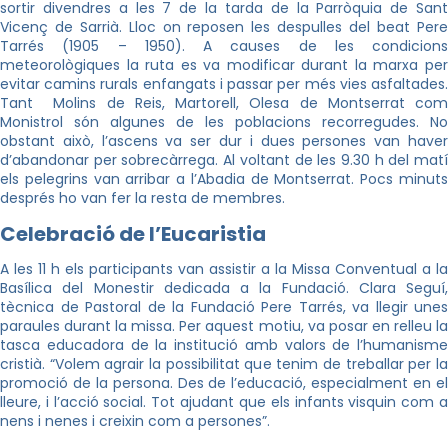
sortir divendres a les 7 de la tarda de la Parròquia de Sant
Vicenç de Sarrià. Lloc on reposen les despulles del beat Pere
Tarrés (1905 – 1950). A causes de les condicions
meteorològiques la ruta es va modificar durant la marxa per
evitar camins rurals enfangats i passar per més vies asfaltades.
Tant Molins de Reis, Martorell, Olesa de Montserrat com
Monistrol són algunes de les poblacions recorregudes. No
obstant això, l’ascens va ser dur i dues persones van haver
d’abandonar per sobrecàrrega. Al voltant de les 9.30 h del matí
els pelegrins van arribar a l’Abadia de Montserrat. Pocs minuts
després ho van fer la resta de membres.
Celebració de l’Eucaristia
A les 11 h els participants van assistir a la Missa Conventual a la
Basílica del Monestir dedicada a la Fundació. Clara Seguí,
tècnica de Pastoral de la Fundació Pere Tarrés, va llegir unes
paraules durant la missa. Per aquest motiu, va posar en relleu la
tasca educadora de la institució amb valors de l’humanisme
cristià. “Volem agrair la possibilitat que tenim de treballar per la
promoció de la persona. Des de l’educació, especialment en el
lleure, i l’acció social. Tot ajudant que els infants visquin com a
nens i nenes i creixin com a persones”.