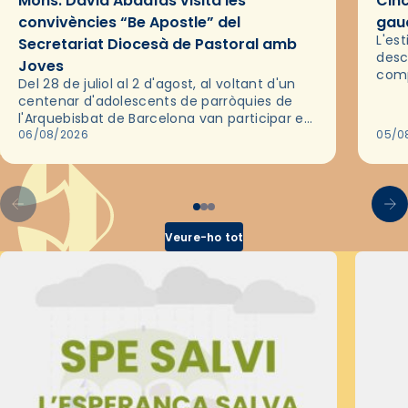
Mons. David Abadías visita les
Cinc
convivències “Be Apostle” del
gaud
L'es
Secretariat Diocesà de Pastoral amb
desc
Joves
comp
Del 28 de juliol al 2 d'agost, al voltant d'un
deix
centenar d'adolescents de parròquies de
trav
l'Arquebisbat de Barcelona van participar en
les convivències Be Apostle, organitzades
06/08/2026
05/0
pel Secretariat Diocesà de Pastoral amb…
Veure-ho tot