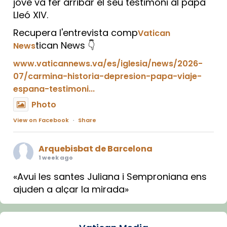
jove va fer arribar el seu testimoni al papa
Lleó XIV.
Recupera l'entrevista comp
Vatican
tican News 👇
News
www.vaticannews.va/es/iglesia/news/2026-
07/carmina-historia-depresion-papa-viaje-
espana-testimoni...
Photo
View on Facebook
·
Share
Arquebisbat de Barcelona
1 week ago
«Avui les santes Juliana i Semproniana ens
ajuden a alçar la mirada»
Mons. Sergi Gordo, bisbe de Tortosa, ha
presidit aquest 27 de juliol la missa de Les