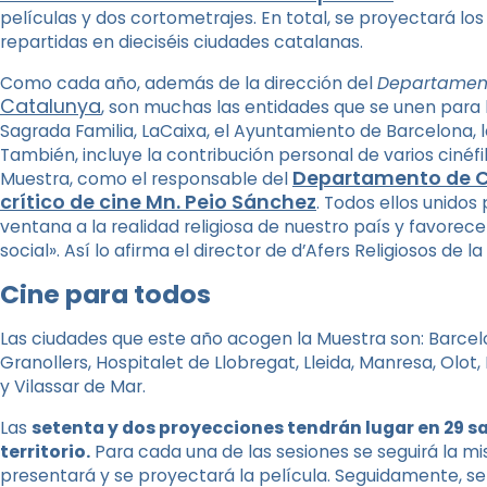
películas y dos cortometrajes. En total, se proyectará lo
repartidas en dieciséis ciudades catalanas.
Como cada año, además de la dirección del
Departament 
Catalunya
, son muchas las entidades que se unen para 
Sagrada Familia, LaCaixa, el Ayuntamiento de Barcelona, ​​
También, incluye la contribución personal de varios cinéfil
Departamento de Ci
Muestra, como el responsable del
crítico de cine Mn. Peio Sánchez
. Todos ellos unidos 
ventana a la realidad religiosa de nuestro país y favorecer
social». Así lo afirma el director de
d’Afers Religiosos de la
Cine para todos
Las ciudades que este año acogen la Muestra son: Barcelona
Granollers, Hospitalet de Llobregat, Lleida, Manresa, Olot, 
y Vilassar de Mar.
Las
setenta y dos proyecciones tendrán lugar en 29 sa
territorio.
Para cada una de las sesiones se seguirá la m
presentará y se proyectará la película. Seguidamente, se