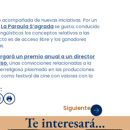
e acompañada de nuevas iniciativas. Por un
La Paraula S’agrada
o
se gusta, conducido
ingüísticos los conceptos relativos a las
acto es de acceso libre y los ganadores
s.
orgará un premio anual a un director
so.
Unas convicciones relacionadas a la
interreligioso plasmado en las producciones.
a como festival de cine con valores con la
:
sApp
mail
Imprimir
Siguiente
Te interesará…