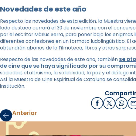
Novedades de este año
Respecto las novedades de esta edición, la Muestra vien
lado destaca cerrará el 30 de noviembre con el concurs
por el escritor Màrius Serra, para poner bajo los enigmas l
diferentes confesiones en un formato ludolingüístico. El 
obtendrán abonos de la Filmoteca, libros y otras sorpresa
se ot
Respecto de las novedades de este año, también
de cine que se haya significado por su compromi
sociedad, el altruismo, la solidaridad, la paz y el diálogo 
Así la Muestra de Cine Espiritual de Cataluña se consolid
institución.
Compartir
Facebook
X / Twitter
What
E
Anterior