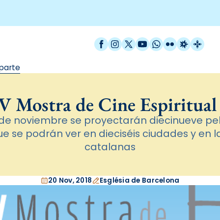
Facebook
Instagram
X / Twitter
YouTube
WhatsApp
Flickr
Radio Est
Catal
 parte
V Mostra de Cine Espiritual
0 de noviembre se proyectarán diecinueve pel
e se podrán ver en dieciséis ciudades y en 
catalanas
20 Nov, 2018
Església de Barcelona