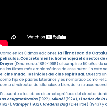
Filmoteca de Catal
Como en las últimas ediciones,
la
películas. Concretamente, homenajea el director de 
Dreyer
(Dinamarca, 1889-1968) al cumplirse 50 años de su
de los filmes más emblemáticos de este autor. En este se
el cine mudo, los inicios del cine espiritual
. Muestra un
como hijo de padres luteranos y es nombrado como «el ci
como el «director del silencio», o bien, de la «trascendenci
En cuanto a las obras cinematográficas del director dané
Los estigmatizados
(1922),
Mikaël
(1924),
El señor de la
(1927),
Vampyr
(1932),
Vredens Dag
(Dies irae) (1943) y