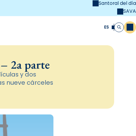
Santoral del día
SAVA
el
unya Cristiana
ES
M
Buscar
 – 2a parte
ículas y dos
las nueve cárceles