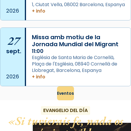
partir de l’Edat Mitjana sorgeix la tradició
1, Ciutat Vella, 08002 Barcelona, Espanya
que les santes Juliana (“relatiu a Júlia”) i
2026
+ info
Semproniana (“relatiu a Semprònia =
eterna”) són deixebles seves. I l’any 1667, el
frare Joan Gaspar Roig, afirma en una obra
27
Missa amb motiu de la
que les santes són filles de l’antiga Iluro.
Jornada Mundial del Migrant
Mataró en reivindicarà les relíq
sept.
11:00
...
Ver más
Església de Santa Maria de Cornellà,
Foto
Plaça de l'Església, 08940 Cornellà de
Llobregat, Barcelona, Espanya
View on Facebook
·
Share
2026
+ info
Eventos
EVANGELIO DEL DÍA
Si tuvierais fe, nada os