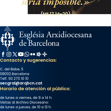
sería imposible.
(Mt 17,14-20)
Facebook
Instagram
X / Twitter
YouTube
WhatsApp
Flickr
Radio Estel
Catalunya Cristiana
Contacto y sugerencias:
C. del Bisbe, 5
08002 Barcelona
Telf. 93 270 10 10
secgral@arqbcn.cat
Horario de atención al público:
de lunes a viernes, de 9 a 14 h.
Visitas al Archivo Diocesano:
de lunes a jueves, de 10 a 13 h.