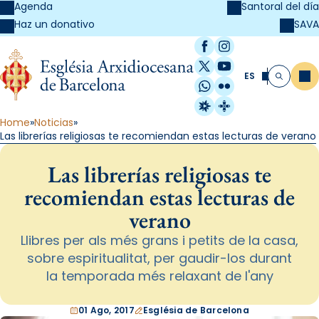
Agenda
Santoral del día
SAVA
Haz un donativo
Facebook
Instagram
X / Twitter
YouTube
ES
Me
Buscar
WhatsApp
Flickr
Radio Estel
Catalunya Cristi
Home
Noticias
Las librerías religiosas te recomiendan estas lecturas de verano
Las librerías religiosas te
recomiendan estas lecturas de
verano
Llibres per als més grans i petits de la casa,
sobre espiritualitat, per gaudir-los durant
la temporada més relaxant de l'any
01 Ago, 2017
Església de Barcelona