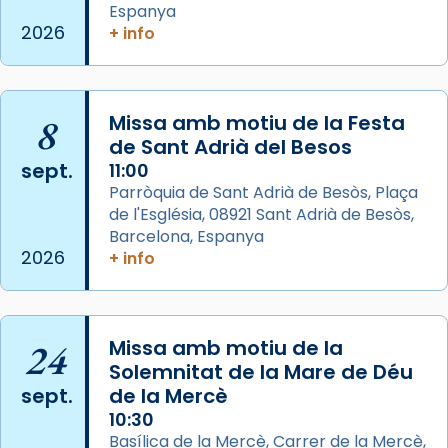
comitè organitzador de la visita apostòlica
Espanya
del Sant Pare Lleó XIV a Barcelona, i als
2026
+ info
col·laboradors, a la Catedral de Barcelona.
L’arquebisbe de Barcelona, el cardenal Joan
Josep Omella, ha presidit la missa i l’ha
8
Missa amb motiu de la Festa
concelebrat el bisbe auxiliar de Barcelona,
de Sant Adrià del Besos
Mons. David Abadías.
sept.
11:00
Parròquia de Sant Adrià de Besòs, Plaça
📸 Dr. G. Simón
de l'Església, 08921 Sant Adrià de Besòs,
Foto
Barcelona, Espanya
2026
+ info
View on Facebook
·
Share
Arquebisbat de Barcelona
2 weeks ago
24
Missa amb motiu de la
Memòria de les santes Juliana i
Solemnitat de la Mare de Déu
sept.
de la Mercè
Semproniana, verges i màrtirs.
10:30
Acompanyant la història de sant Cugat, a
Basílica de la Mercè, Carrer de la Mercè,