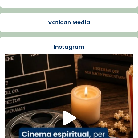
Arquebisbat de Barcelona
1 week ago
Vatican Media
La Carmina va patir depressió. Fa gairebé
dos mesos, a l'Estadi Lluís Companys, la
jove va fer arribar el seu testimoni al papa
Instagram
Lleó XIV.
Recupera l'entrevista comp
Vatican
tican News 👇
News
www.vaticannews.va/es/iglesia/news/2026-
07/carmina-historia-depresion-papa-viaje-
espana-testimoni...
Foto
View on Facebook
·
Share
Arquebisbat de Barcelona
2 weeks ago