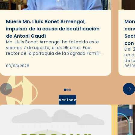
Muere Mn. Lluís Bonet Armengol,
Mons
impulsor de la causa de beatificación
conv
de Antoni Gaudí
Sec
Mn. Lluís Bonet Armengol ha fallecido este
con
viernes 7 de agosto, a los 95 años. Fue
Del 
rector de la parroquia de la Sagrada Família
un c
de Barcelona durante 25 años, entre 1993 y…
de l
08/08/2026
en l
06/0
por 
Ver todo