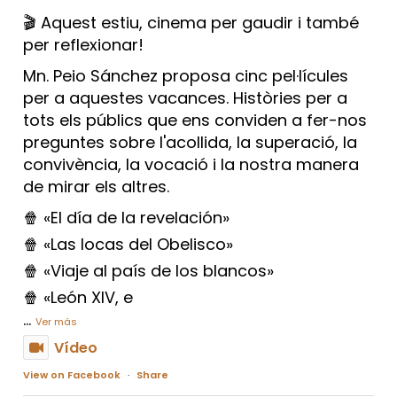
🎬 Aquest estiu, cinema per gaudir i també
per reflexionar!
Mn. Peio Sánchez proposa cinc pel·lícules
per a aquestes vacances. Històries per a
tots els públics que ens conviden a fer-nos
preguntes sobre l'acollida, la superació, la
convivència, la vocació i la nostra manera
de mirar els altres.
🍿 «El día de la revelación»
🍿 «Las locas del Obelisco»
🍿 «Viaje al país de los blancos»
🍿 «León XIV, e
...
Ver más
Vídeo
View on Facebook
·
Share