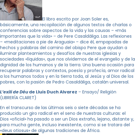
El libro escrito por Joan Soler es,
básicamente, una recopilación de algunos textos de charlas o
conferencias sobre aspectos de la vida y las causas – «más
importantes que la vida» – de Pere Casaldàliga. Las reflexiones
– «meditaciones a pie de Araguaia» – dice él, empapadas de
hechos y palabras del camino del obispo Pere que ayudan a
iluminar planteamientos y desafíos de nuestras iglesias y
sociedades «líquidas», que nos olvidemos de el evangelio y de la
dignidad de los humanos y de la tierra. Una buena ocasión para
recuperar palabras y contextos, poesía y profecía, amor radical
a los humanos todos y en la tierra toda, al Jesús y al Dios de los
pobres, con la pasión de Pedro Casaldáliga, catalán universal.
L’exili de Déu
de Lluis Duch Alvarez
– Ensayo/ Religión
(LIBRERÍA CLARET)
En el transcurso de las últimas seis o siete décadas se ha
producido un giro radical en el seno de nuestras culturas: el
Dios «oficial» ha pasado a ser un Dios extraño, lejano, distante y,
para mucha gente, incluso inexistente, como si se tratara del
«deus otiosus» de algunas tradiciones de África.