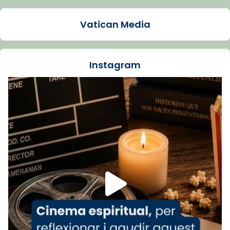
Arquebisbat de Barcelona
1 week ago
Vatican Media
La Carmina va patir depressió. Fa gairebé
dos mesos, a l'Estadi Lluís Companys, la
jove va fer arribar el seu testimoni al papa
Instagram
Lleó XIV.
Recupera l'entrevista comp
Vatican
tican News 👇
News
www.vaticannews.va/es/iglesia/news/2026-
07/carmina-historia-depresion-papa-viaje-
espana-testimoni...
Foto
View on Facebook
·
Share
Arquebisbat de Barcelona
2 weeks ago