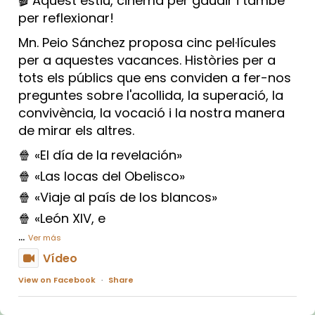
🎬 Aquest estiu, cinema per gaudir i també
per reflexionar!
Mn. Peio Sánchez proposa cinc pel·lícules
per a aquestes vacances. Històries per a
tots els públics que ens conviden a fer-nos
preguntes sobre l'acollida, la superació, la
convivència, la vocació i la nostra manera
de mirar els altres.
🍿 «El día de la revelación»
🍿 «Las locas del Obelisco»
🍿 «Viaje al país de los blancos»
🍿 «León XIV, e
...
Ver más
Vídeo
View on Facebook
·
Share