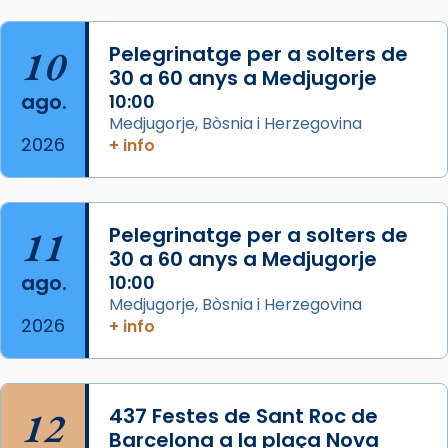
del Sant Pare Lleó XIV a Barcelona, i als
col·laboradors, a la Catedral de Barcelona.
10
Pelegrinatge per a solters de
L’arquebisbe de Barcelona, el cardenal Joan
30 a 60 anys a Medjugorje
Josep Omella, ha presidit la missa i l’ha
ago.
10:00
concelebrat el bisbe auxiliar de Barcelona,
Medjugorje, Bòsnia i Herzegovina
Mons. David Abadías.
2026
+ info
📸 Dr. G. Simón
Foto
11
Pelegrinatge per a solters de
View on Facebook
·
Share
30 a 60 anys a Medjugorje
ago.
10:00
Arquebisbat de Barcelona
Medjugorje, Bòsnia i Herzegovina
2 weeks ago
2026
+ info
Memòria de les santes Juliana i
Semproniana, verges i màrtirs.
Acompanyant la història de sant Cugat, a
12
437 Festes de Sant Roc de
partir de l’Edat Mitjana sorgeix la tradició
Barcelona a la plaça Nova