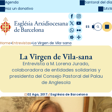
Agenda
Santoral del día
SAVA
Haz un donativo
Facebook
Instagram
X / Twitter
YouTube
ES
Me
Buscar
WhatsApp
Flickr
Radio Estel
Catalunya Cristi
Home
Entrevistas
La Virgen de Vila-sana
La Virgen de Vila-sana
Entrevista a M. Lorena Jurado,
colaboradora de entidades solidarias y
presidenta del Consejo Pastoral del Palau
de Anglesola
02 Ago, 2017
Església de Barcelona