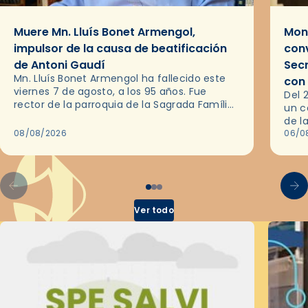
Muere Mn. Lluís Bonet Armengol,
Mons
impulsor de la causa de beatificación
conv
de Antoni Gaudí
Sec
Mn. Lluís Bonet Armengol ha fallecido este
con
viernes 7 de agosto, a los 95 años. Fue
Del 
rector de la parroquia de la Sagrada Família
un c
de Barcelona durante 25 años, entre 1993 y…
de l
08/08/2026
en l
06/0
por 
Ver todo