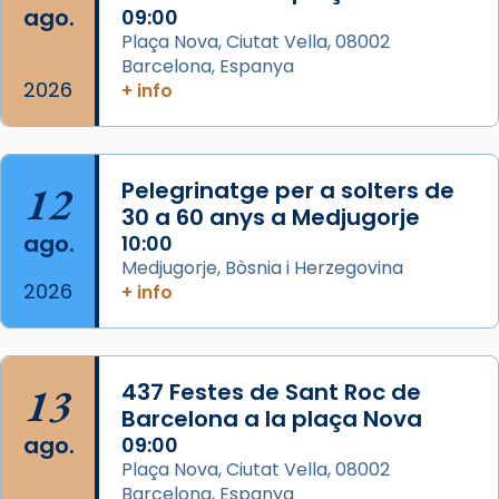
que les santes Juliana (“relatiu a Júlia”) i
ago.
09:00
Semproniana (“relatiu a Semprònia =
Plaça Nova, Ciutat Vella, 08002
eterna”) són deixebles seves. I l’any 1667, el
Barcelona, Espanya
2026
frare Joan Gaspar Roig, afirma en una obra
+ info
que les santes són filles de l’antiga Iluro.
Mataró en reivindicarà les relíq
...
Ver más
12
Pelegrinatge per a solters de
Foto
30 a 60 anys a Medjugorje
ago.
10:00
View on Facebook
·
Share
Medjugorje, Bòsnia i Herzegovina
2026
+ info
13
437 Festes de Sant Roc de
Barcelona a la plaça Nova
ago.
09:00
Plaça Nova, Ciutat Vella, 08002
Barcelona, Espanya