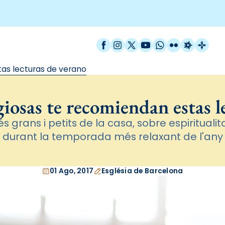
Facebook
Instagram
X / Twitter
YouTube
WhatsApp
Flickr
Radio Est
Catal
stas lecturas de verano
igiosas te recomiendan estas 
és grans i petits de la casa, sobre espiritualit
durant la temporada més relaxant de l'any
01 Ago, 2017
Església de Barcelona