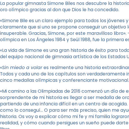
La popular gimnasta Simone Biles nos descubre la historia 
oro olímpico gracias al don que Dios le ha concedido.
«Simone Bile es un claro ejemplo para todos los jóvenes y
claramente que si uno se propone conseguir un objetivo 
insuperable. Gracias, Simone, por este maravilloso libro»
olímpica en Los Ángeles 1984 y Seúl 1988, fue la primera e
«La vida de Simone es una gran historia de éxito para tod
del equipo nacional de gimnasia artística de los Estados U
«
Sin miedo a volar
es realmente una historia extraordinar
Todos y cada uno de los capítulos son verdaderamente ins
cinco medallas olímpicas y conferenciante motivacional.
«Mi camino a las Olimpiadas de 2016 comenzó un día de e
sorprendente de mi historia es llegar a ser medalla de or
partiendo de una infancia difícil en un centro de acogida.
como lo conseguí… O para ser más preciso, quien me ayudó
historia. Os voy a explicar cómo mi fe y mi familia logra
realidad, y cómo cuando persigues un sueño puede darte al