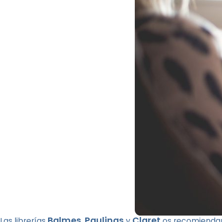
Balmes
Paulinas
Claret
Las librerías
,
y
os recomiendan 