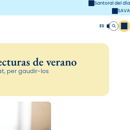
Santoral del día
SAVA
el
unya Cristiana
ES
M
Buscar
lecturas de verano
at, per gaudir-los