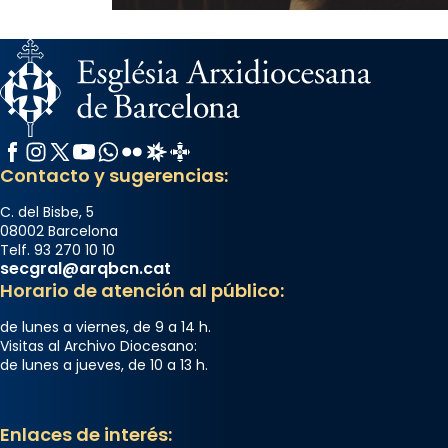
Facebook
Instagram
X / Twitter
YouTube
WhatsApp
Flickr
Radio Estel
Catalunya Cristiana
Contacto y sugerencias:
C. del Bisbe, 5
08002 Barcelona
Telf. 93 270 10 10
secgral@arqbcn.cat
Horario de atención al público:
de lunes a viernes, de 9 a 14 h.
Visitas al Archivo Diocesano:
de lunes a jueves, de 10 a 13 h.
Enlaces de interés: