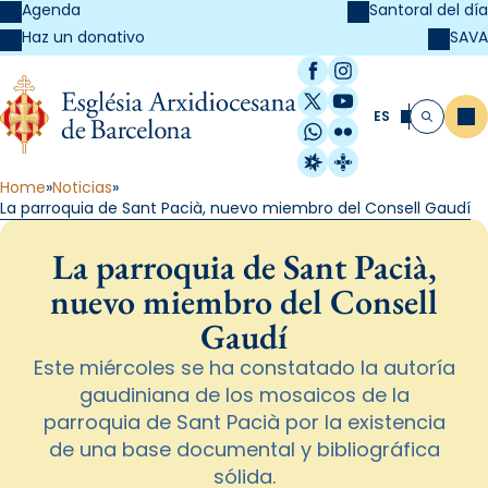
Agenda
Santoral del día
SAVA
Haz un donativo
Facebook
Instagram
X / Twitter
YouTube
ES
Me
Buscar
WhatsApp
Flickr
Radio Estel
Catalunya Cristi
Home
Noticias
La parroquia de Sant Pacià, nuevo miembro del Consell Gaudí
La parroquia de Sant Pacià,
nuevo miembro del Consell
Gaudí
Este miércoles se ha constatado la autoría
gaudiniana de los mosaicos de la
parroquia de Sant Pacià por la existencia
de una base documental y bibliográfica
sólida.