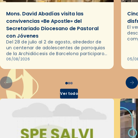
Mons. David Abadías visita las
Cinc
convivencias «Be Apostle» del
disf
El v
Secretariado Diocesano de Pastoral
desc
con Jóvenes
comp
Del 28 de julio al 2 de agosto, alrededor de
ocas
un centenar de adolescentes de parroquias
histo
de la Archidiócesis de Barcelona participaron
sobr
en las convivencias Be Apostle, organizadas
06/08/2026
05/0
por el Secretariado Diocesano…
Ver todo