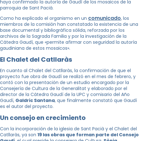
haya confirmado la autoría de Gaudí de los mosaicos de la
parroquia de Sant Pacià.
comunicado
Como ha explicado el organismo en un
, los
miembros de la comisión han constatado la existencia de una
base documental y bibliográfica sólida, reforzada por los
archivos de la Sagrada Familia y por la investigación de la
Cátedra Gaudí, que «permite afirmar con seguridad la autoría
gaudiniana de estos mosaicos».
El Chalet del Catllaràs
En cuanto al Chalet del Catllaràs, la confirmación de que el
proyecto fue obra de Gaudí se realizó en el mes de febrero, y
contó con la presentación de un estudio encargado por la
Consejería de Cultura de la Generalitat y elaborado por el
director de la Cátedra Gaudí de la UPC y comisario del Año
Gaudí,
Galdric Santana
, que finalmente constató que Gaudí
es el autor del proyecto.
Un consejo en crecimiento
Con la incorporación de la iglesia de Sant Pacià y el Chalet del
Catllaràs, ya son
19 las obras que forman parte del Consejo
Gaudí
, el cual preside la consejera de Cultura,
Sònia