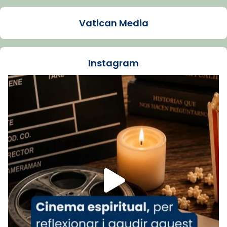
Arquebisbat de Barcelona
1 week ago
Vatican Media
La Carmina va patir depressió. Fa gairebé
dos mesos, a l'Estadi Lluís Companys, la
jove va fer arribar el seu testimoni al papa
Instagram
Lleó XIV.
Recupera l'entrevista comp
Vatican
tican News 👇
News
www.vaticannews.va/es/iglesia/news/2026-
07/carmina-historia-depresion-papa-viaje-
espana-testimoni...
Foto
View on Facebook
·
Share
Arquebisbat de Barcelona
1 week ago