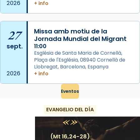
que les santes Juliana (“relatiu a Júlia”) i
2026
+ info
Semproniana (“relatiu a Semprònia =
eterna”) són deixebles seves. I l’any 1667, el
frare Joan Gaspar Roig, afirma en una obra
27
Missa amb motiu de la
que les santes són filles de l’antiga Iluro.
Jornada Mundial del Migrant
Mataró en reivindicarà les relíq
sept.
11:00
...
Ver más
Església de Santa Maria de Cornellà,
Foto
Plaça de l'Església, 08940 Cornellà de
Llobregat, Barcelona, Espanya
View on Facebook
·
Share
2026
+ info
Eventos
EVANGELIO DEL DÍA
(Mt 16,24-28)