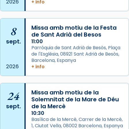
2026
+ info
col·laboradors, a la Catedral de Barcelona.
L’arquebisbe de Barcelona, el cardenal Joan
Josep Omella, ha presidit la missa i l’ha
8
Missa amb motiu de la Festa
concelebrat el bisbe auxiliar de Barcelona,
de Sant Adrià del Besos
Mons. David Abadías.
sept.
11:00
Parròquia de Sant Adrià de Besòs, Plaça
📸 Dr. G. Simón
de l'Església, 08921 Sant Adrià de Besòs,
Foto
Barcelona, Espanya
2026
+ info
View on Facebook
·
Share
Arquebisbat de Barcelona
2 weeks ago
24
Missa amb motiu de la
Memòria de les santes Juliana i
Solemnitat de la Mare de Déu
sept.
de la Mercè
Semproniana, verges i màrtirs.
10:30
Acompanyant la història de sant Cugat, a
Basílica de la Mercè, Carrer de la Mercè,
partir de l’Edat Mitjana sorgeix la tradició
1, Ciutat Vella, 08002 Barcelona, Espanya