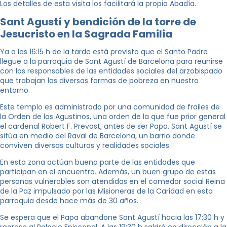
Los detalles de esta visita los facilitará la propia Abadía.
Sant Agustí y bendición de la torre de
Jesucristo en la Sagrada Familia
Ya a las 16:15 h de la tarde está previsto que el Santo Padre
llegue a la parroquia de Sant Agustí de Barcelona para reunirse
con los responsables de las entidades sociales del arzobispado
que trabajan las diversas formas de pobreza en nuestro
entorno.
Este templo es administrado por una comunidad de frailes de
la Orden de los Agustinos, una orden de la que fue prior general
el cardenal Robert F. Prevost, antes de ser Papa. Sant Agustí se
sitúa en medio del Raval de Barcelona, un barrio donde
conviven diversas culturas y realidades sociales.
En esta zona actúan buena parte de las entidades que
participan en el encuentro. Además, un buen grupo de estas
personas vulnerables son atendidas en el comedor social Reina
de la Paz impulsado por las Misioneras de la Caridad en esta
parroquia desde hace más de 30 años.
Se espera que el Papa abandone Sant Agustí hacia las 17:30 h y
regrese al Palacio Episcopal. A las 19:30 h saldrá en dirección a la