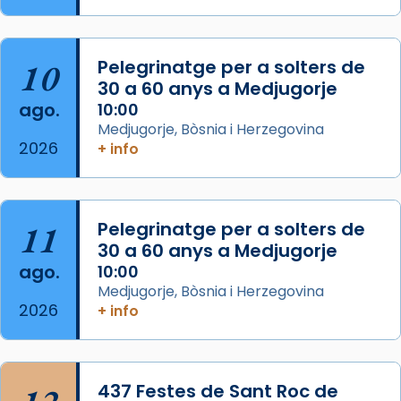
del Sant Pare Lleó XIV a Barcelona, i als
col·laboradors, a la Catedral de Barcelona.
10
Pelegrinatge per a solters de
L’arquebisbe de Barcelona, el cardenal Joan
30 a 60 anys a Medjugorje
Josep Omella, ha presidit la missa i l’ha
ago.
10:00
concelebrat el bisbe auxiliar de Barcelona,
Medjugorje, Bòsnia i Herzegovina
Mons. David Abadías.
2026
+ info
📸 Dr. G. Simón
Foto
11
Pelegrinatge per a solters de
View on Facebook
·
Share
30 a 60 anys a Medjugorje
ago.
10:00
Arquebisbat de Barcelona
Medjugorje, Bòsnia i Herzegovina
2 weeks ago
2026
+ info
Memòria de les santes Juliana i
Semproniana, verges i màrtirs.
Acompanyant la història de sant Cugat, a
437 Festes de Sant Roc de