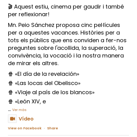
🎬 Aquest estiu, cinema per gaudir i també
per reflexionar!
Mn. Peio Sánchez proposa cinc pel·lícules
per a aquestes vacances. Històries per a
tots els públics que ens conviden a fer-nos
preguntes sobre l'acollida, la superació, la
convivència, la vocació i la nostra manera
de mirar els altres.
🍿 «El día de la revelación»
🍿 «Las locas del Obelisco»
🍿 «Viaje al país de los blancos»
🍿 «León XIV, e
...
Ver más
Vídeo
View on Facebook
·
Share