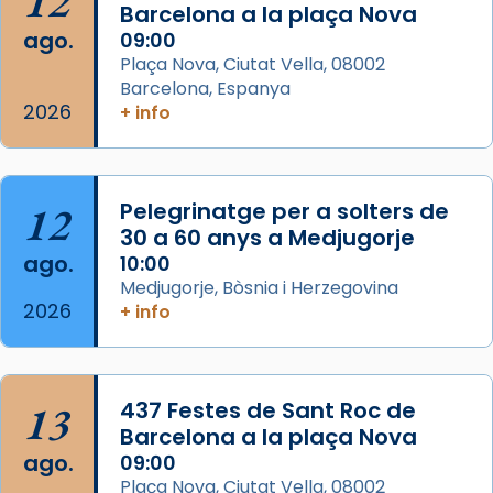
12
partir de l’Edat Mitjana sorgeix la tradició
Barcelona a la plaça Nova
que les santes Juliana (“relatiu a Júlia”) i
ago.
09:00
Semproniana (“relatiu a Semprònia =
Plaça Nova, Ciutat Vella, 08002
eterna”) són deixebles seves. I l’any 1667, el
Barcelona, Espanya
2026
frare Joan Gaspar Roig, afirma en una obra
+ info
que les santes són filles de l’antiga Iluro.
Mataró en reivindicarà les relíq
...
Ver más
12
Pelegrinatge per a solters de
Foto
30 a 60 anys a Medjugorje
ago.
10:00
View on Facebook
·
Share
Medjugorje, Bòsnia i Herzegovina
2026
+ info
13
437 Festes de Sant Roc de
Barcelona a la plaça Nova
ago.
09:00
Plaça Nova, Ciutat Vella, 08002