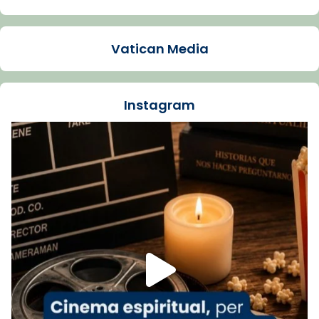
Arquebisbat de Barcelona
1 week ago
Vatican Media
La Carmina va patir depressió. Fa gairebé
dos mesos, a l'Estadi Lluís Companys, la
jove va fer arribar el seu testimoni al papa
Instagram
Lleó XIV.
Recupera l'entrevista comp
Vatican
tican News 👇
News
www.vaticannews.va/es/iglesia/news/2026-
07/carmina-historia-depresion-papa-viaje-
espana-testimoni...
Foto
View on Facebook
·
Share
Arquebisbat de Barcelona
2 weeks ago