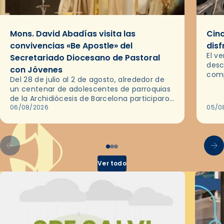
Mons. David Abadías visita las
Cinc
convivencias «Be Apostle» del
disf
El v
Secretariado Diocesano de Pastoral
desc
con Jóvenes
comp
Del 28 de julio al 2 de agosto, alrededor de
ocas
un centenar de adolescentes de parroquias
histo
de la Archidiócesis de Barcelona participaron
sobr
en las convivencias Be Apostle, organizadas
06/08/2026
05/0
por el Secretariado Diocesano…
Ver todo