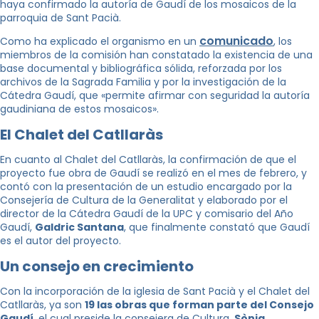
haya confirmado la autoría de Gaudí de los mosaicos de la
parroquia de Sant Pacià.
comunicado
Como ha explicado el organismo en un
, los
miembros de la comisión han constatado la existencia de una
base documental y bibliográfica sólida, reforzada por los
archivos de la Sagrada Familia y por la investigación de la
Cátedra Gaudí, que «permite afirmar con seguridad la autoría
gaudiniana de estos mosaicos».
El Chalet del Catllaràs
En cuanto al Chalet del Catllaràs, la confirmación de que el
proyecto fue obra de Gaudí se realizó en el mes de febrero, y
contó con la presentación de un estudio encargado por la
Consejería de Cultura de la Generalitat y elaborado por el
director de la Cátedra Gaudí de la UPC y comisario del Año
Gaudí,
Galdric Santana
, que finalmente constató que Gaudí
es el autor del proyecto.
Un consejo en crecimiento
Con la incorporación de la iglesia de Sant Pacià y el Chalet del
Catllaràs, ya son
19 las obras que forman parte del Consejo
Gaudí
, el cual preside la consejera de Cultura,
Sònia