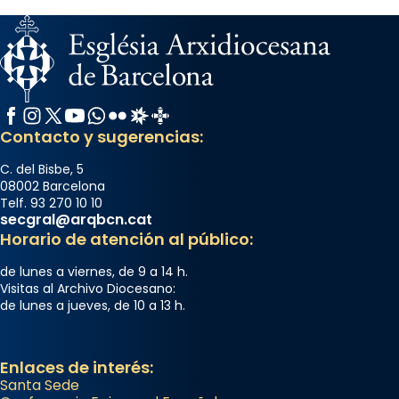
Facebook
Instagram
X / Twitter
YouTube
WhatsApp
Flickr
Radio Estel
Catalunya Cristiana
Contacto y sugerencias:
C. del Bisbe, 5
08002 Barcelona
Telf. 93 270 10 10
secgral@arqbcn.cat
Horario de atención al público:
de lunes a viernes, de 9 a 14 h.
Visitas al Archivo Diocesano:
de lunes a jueves, de 10 a 13 h.
Enlaces de interés:
Santa Sede