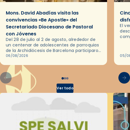
Mons. David Abadías visita las
Cinc
convivencias «Be Apostle» del
disf
El v
Secretariado Diocesano de Pastoral
desc
con Jóvenes
comp
Del 28 de julio al 2 de agosto, alrededor de
ocas
un centenar de adolescentes de parroquias
histo
de la Archidiócesis de Barcelona participaron
sobr
en las convivencias Be Apostle, organizadas
06/08/2026
05/0
por el Secretariado Diocesano…
Ver todo