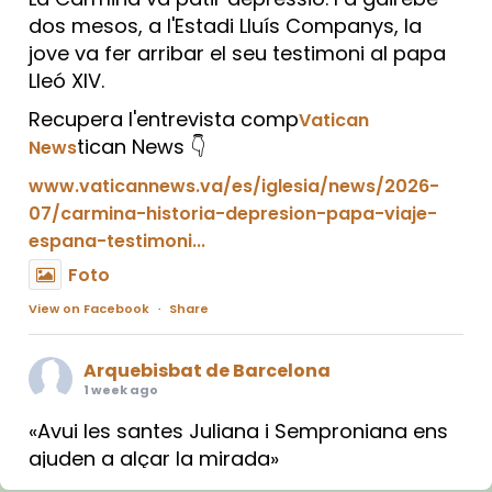
dos mesos, a l'Estadi Lluís Companys, la
jove va fer arribar el seu testimoni al papa
Lleó XIV.
Recupera l'entrevista comp
Vatican
tican News 👇
News
www.vaticannews.va/es/iglesia/news/2026-
07/carmina-historia-depresion-papa-viaje-
espana-testimoni...
Foto
View on Facebook
·
Share
Arquebisbat de Barcelona
1 week ago
«Avui les santes Juliana i Semproniana ens
ajuden a alçar la mirada»