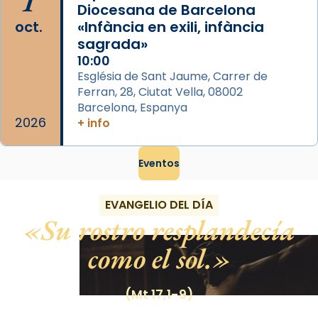
1
Diocesana de Barcelona
oct.
«Infància en exili, infància
sagrada»
10:00
Església de Sant Jaume, Carrer de
Ferran, 28, Ciutat Vella, 08002
Barcelona, Espanya
2026
+ info
Eventos
EVANGELIO DEL DÍA
Su rostro resplandecía
como el sol.
(Mt 17,1-9)