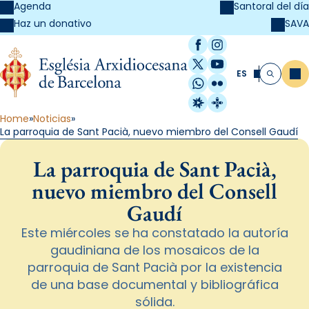
Agenda
Santoral del día
SAVA
Haz un donativo
Facebook
Instagram
X / Twitter
YouTube
ES
Me
Buscar
WhatsApp
Flickr
Radio Estel
Catalunya Cristi
Home
Noticias
La parroquia de Sant Pacià, nuevo miembro del Consell Gaudí
La parroquia de Sant Pacià,
nuevo miembro del Consell
Gaudí
Este miércoles se ha constatado la autoría
gaudiniana de los mosaicos de la
parroquia de Sant Pacià por la existencia
de una base documental y bibliográfica
sólida.