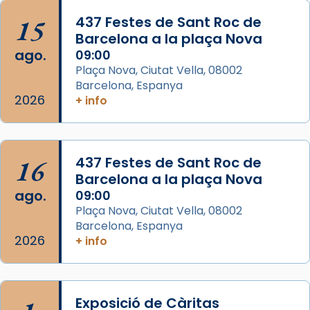
musulmanes fou venerat com a patró dels
15
437 Festes de Sant Roc de
Regnes castellans i més tard de tota
Barcelona a la plaça Nova
Espanya.
ago.
09:00
El seu sepulcre a Compostela fou un g
Plaça Nova, Ciutat Vella, 08002
Barcelona, Espanya
...
Ver más
2026
+ info
Foto
View on Facebook
·
Share
16
437 Festes de Sant Roc de
Barcelona a la plaça Nova
ago.
09:00
Plaça Nova, Ciutat Vella, 08002
Barcelona, Espanya
2026
+ info
Exposició de Càritas