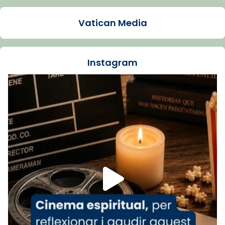
Mons. Sergi Gordo, bisbe de Tortosa, ha
presidit aquest 27 de juliol la missa de Les
Vatican Media
Santes de Mataró.
🔗
tinyurl.com/cvu5jmbk
📸 J. Merino
Instagram
Foto
View on Facebook
·
Share
Arquebisbat de Barcelona
is at Catedral
de Barcelona.
1 week ago
Aquest dilluns, 27 de juliol, ha tingut lloc la
missa d’acció de gràcies en agraïment al
comitè organitzador de la visita apostòlica
del Sant Pare Lleó XIV a Barcelona, i als
col·laboradors, a la Catedral de Barcelona.
L’arquebisbe de Barcelona, el cardenal Joan