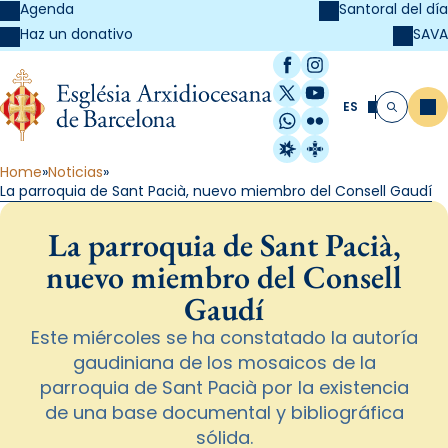
Agenda
Santoral del día
SAVA
Haz un donativo
Facebook
Instagram
X / Twitter
YouTube
ES
Me
Buscar
WhatsApp
Flickr
Radio Estel
Catalunya Cristi
Home
Noticias
La parroquia de Sant Pacià, nuevo miembro del Consell Gaudí
La parroquia de Sant Pacià,
nuevo miembro del Consell
Gaudí
Este miércoles se ha constatado la autoría
gaudiniana de los mosaicos de la
parroquia de Sant Pacià por la existencia
de una base documental y bibliográfica
sólida.