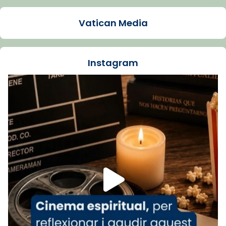
Mons. Sergi Gordo, bisbe de Tortosa, ha
presidit aquest 27 de juliol la missa de Les
Vatican Media
Santes de Mataró.
🔗
tinyurl.com/cvu5jmbk
📸 J. Merino
Instagram
Foto
View on Facebook
·
Share
Arquebisbat de Barcelona
is at Catedral
de Barcelona.
1 week ago
Aquest dilluns, 27 de juliol, ha tingut lloc la
missa d’acció de gràcies en agraïment al
comitè organitzador de la visita apostòlica
del Sant Pare Lleó XIV a Barcelona, i als
col·laboradors, a la Catedral de Barcelona.
L’arquebisbe de Barcelona, el cardenal Joan