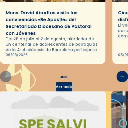
Mons. David Abadías visita las
Cinc
convivencias «Be Apostle» del
disf
El v
Secretariado Diocesano de Pastoral
desc
con Jóvenes
comp
Del 28 de julio al 2 de agosto, alrededor de
ocas
un centenar de adolescentes de parroquias
histo
de la Archidiócesis de Barcelona participaron
sobr
en las convivencias Be Apostle, organizadas
06/08/2026
05/0
por el Secretariado Diocesano…
Ver todo