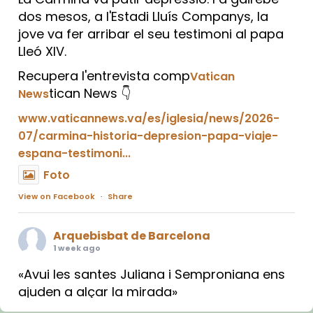
dos mesos, a l'Estadi Lluís Companys, la
jove va fer arribar el seu testimoni al papa
Lleó XIV.
Recupera l'entrevista comp
Vatican
tican News 👇
News
www.vaticannews.va/es/iglesia/news/2026-
07/carmina-historia-depresion-papa-viaje-
espana-testimoni...
Foto
View on Facebook
·
Share
Arquebisbat de Barcelona
1 week ago
«Avui les santes Juliana i Semproniana ens
ajuden a alçar la mirada»