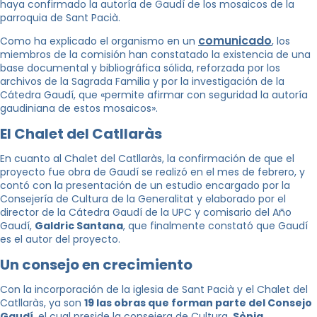
haya confirmado la autoría de Gaudí de los mosaicos de la
parroquia de Sant Pacià.
comunicado
Como ha explicado el organismo en un
, los
miembros de la comisión han constatado la existencia de una
base documental y bibliográfica sólida, reforzada por los
archivos de la Sagrada Familia y por la investigación de la
Cátedra Gaudí, que «permite afirmar con seguridad la autoría
gaudiniana de estos mosaicos».
El Chalet del Catllaràs
En cuanto al Chalet del Catllaràs, la confirmación de que el
proyecto fue obra de Gaudí se realizó en el mes de febrero, y
contó con la presentación de un estudio encargado por la
Consejería de Cultura de la Generalitat y elaborado por el
director de la Cátedra Gaudí de la UPC y comisario del Año
Gaudí,
Galdric Santana
, que finalmente constató que Gaudí
es el autor del proyecto.
Un consejo en crecimiento
Con la incorporación de la iglesia de Sant Pacià y el Chalet del
Catllaràs, ya son
19 las obras que forman parte del Consejo
Gaudí
, el cual preside la consejera de Cultura,
Sònia