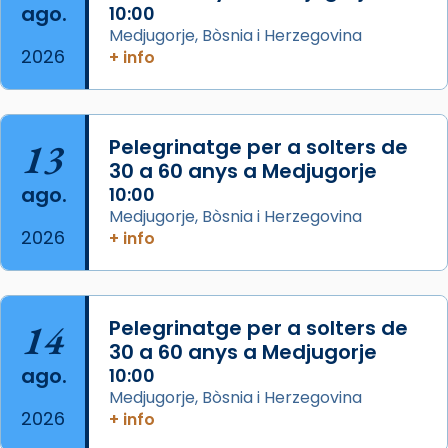
ago.
10:00
musulmanes fou venerat com a patró dels
Medjugorje, Bòsnia i Herzegovina
Regnes castellans i més tard de tota
2026
+ info
Espanya.
El seu sepulcre a Compostela fou un g
...
Ver más
13
Pelegrinatge per a solters de
Foto
30 a 60 anys a Medjugorje
View on Facebook
·
Share
ago.
10:00
Medjugorje, Bòsnia i Herzegovina
2026
+ info
14
Pelegrinatge per a solters de
30 a 60 anys a Medjugorje
ago.
10:00
Medjugorje, Bòsnia i Herzegovina
2026
+ info