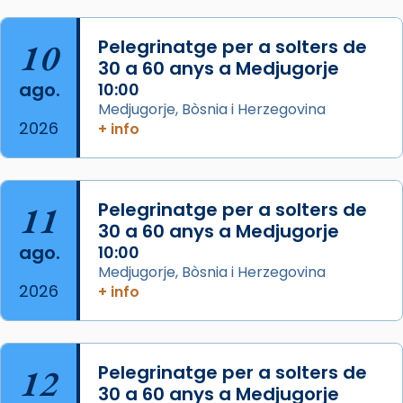
frare Joan Gaspar Roig, afirma en una obra
que les santes són filles de l’antiga Iluro.
10
Pelegrinatge per a solters de
Mataró en reivindicarà les relíq
30 a 60 anys a Medjugorje
...
ago.
10:00
Ver más
Medjugorje, Bòsnia i Herzegovina
Foto
2026
+ info
View on Facebook
·
Share
Arquebisbat de Barcelona
11
Pelegrinatge per a solters de
2 weeks ago
30 a 60 anys a Medjugorje
Jaume, fill de Zebedeu, és juntament amb el
ago.
10:00
seu germà Joan i Pere un dels que
Medjugorje, Bòsnia i Herzegovina
acompanyava més de prop Jesús.
2026
+ info
Segons el llibre dels Fets (12,2) fou el primer
apòstol màrtir, decapitat a Jerusalem per
Herodes Agripa (vers l'any 44).
12
Pelegrinatge per a solters de
30 a 60 anys a Medjugorje
Patró de Galícia, després de les invasions