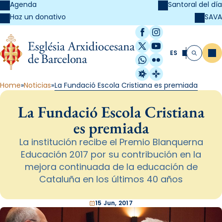
Agenda
Santoral del día
SAVA
Haz un donativo
Facebook
Instagram
X / Twitter
YouTube
ES
Me
Buscar
WhatsApp
Flickr
Radio Estel
Catalunya Cristi
Home
Noticias
La Fundació Escola Cristiana es premiada
La Fundació Escola Cristiana
es premiada
La institución recibe el Premio Blanquerna
Educación 2017 por su contribución en la
mejora continuada de la educación de
Cataluña en los últimos 40 años
15 Jun, 2017