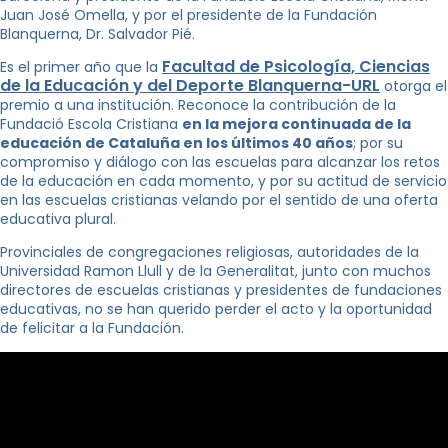
Juan José Omella, y por el presidente de la Fundación
Blanquerna, Dr. Salvador Pié.
Facultad de Psicología, Ciencias
Es el primer año que la
de la Educación y del Deporte Blanquerna-UR
L
otorga el
premio a una institución. Reconoce la contribución de la
Fundació Escola Cristiana
en la mejora continuada de la
educación de Cataluña en los últimos 40 años
; por su
compromiso y diálogo con las escuelas para alcanzar los retos
de la educación en cada momento, y por su actitud de servicio
en las escuelas cristianas velando por el sentido de una oferta
educativa plural.
Provinciales de congregaciones religiosas, autoridades de la
Universidad Ramon Llull y de la Generalitat, junto con muchos
directores de escuelas cristianas y presidentes de fundaciones
educativas, no se han querido perder el acto y la oportunidad
de felicitar a la Fundación.