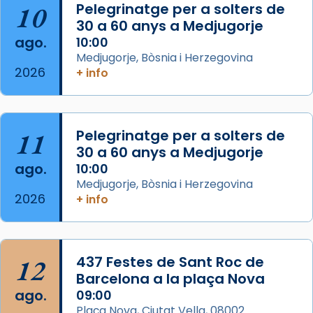
10
Pelegrinatge per a solters de
L’arquebisbe de Barcelona, el cardenal Joan
30 a 60 anys a Medjugorje
Josep Omella, ha presidit la missa i l’ha
ago.
10:00
concelebrat el bisbe auxiliar de Barcelona,
Medjugorje, Bòsnia i Herzegovina
Mons. David Abadías.
2026
+ info
📸 Dr. G. Simón
Foto
11
Pelegrinatge per a solters de
View on Facebook
·
Share
30 a 60 anys a Medjugorje
ago.
10:00
Arquebisbat de Barcelona
Medjugorje, Bòsnia i Herzegovina
2 weeks ago
2026
+ info
Memòria de les santes Juliana i
Semproniana, verges i màrtirs.
Acompanyant la història de sant Cugat, a
12
437 Festes de Sant Roc de
partir de l’Edat Mitjana sorgeix la tradició
Barcelona a la plaça Nova
que les santes Juliana (“relatiu a Júlia”) i
ago.
09:00
Semproniana (“relatiu a Semprònia =
Plaça Nova, Ciutat Vella, 08002