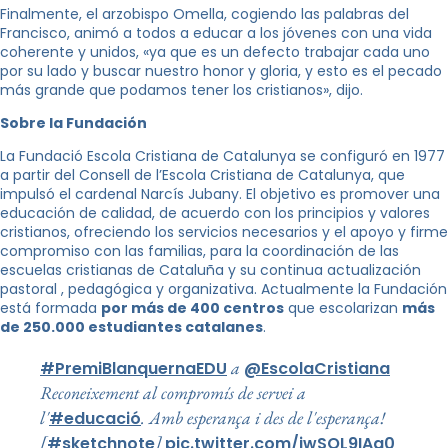
Finalmente, el arzobispo Omella, cogiendo las palabras del
Francisco, animó a todos a educar a los jóvenes con una vida
coherente y unidos, «ya que es un defecto trabajar cada uno
por su lado y buscar nuestro honor y gloria, y esto es el pecado
más grande que podamos tener los cristianos», dijo.
Sobre la Fundación
La Fundació Escola Cristiana de Catalunya se configuró en 1977
a partir del Consell de l’Escola Cristiana de Catalunya, que
impulsó el cardenal Narcís Jubany. El objetivo es promover una
educación de calidad, de acuerdo con los principios y valores
cristianos, ofreciendo los servicios necesarios y el apoyo y firme
compromiso con las familias, para la coordinación de las
escuelas cristianas de Cataluña y su continua actualización
pastoral , pedagógica y organizativa. Actualmente la Fundación
está formada
por más de 400 centros
que escolarizan
más
de 250.000 estudiantes catalanes
.
a
#PremiBlanquernaEDU
@EscolaCristiana
Reconeixement al compromís de servei a
l'
. Amb esperança i des de l'esperança!
#educació
[
]
#sketchnote
pic.twitter.com/jwSQL9IAa0