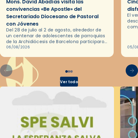
Mons. David Abadías visita las
Cinc
convivencias «Be Apostle» del
disf
El v
Secretariado Diocesano de Pastoral
desc
con Jóvenes
comp
Del 28 de julio al 2 de agosto, alrededor de
ocas
un centenar de adolescentes de parroquias
histo
de la Archidiócesis de Barcelona participaron
sobr
en las convivencias Be Apostle, organizadas
06/08/2026
05/0
por el Secretariado Diocesano…
Ver todo