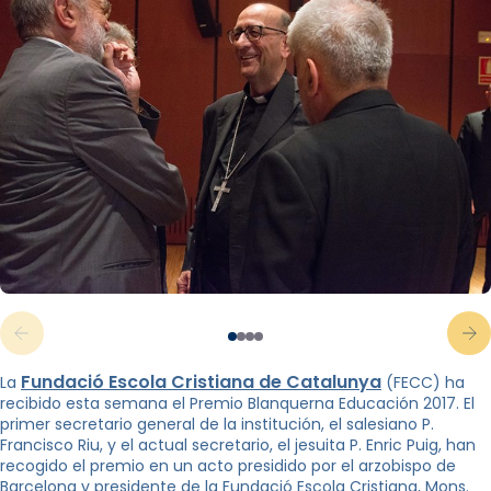
Fundació Escola Cristiana de Catalunya
La
(FECC) ha
recibido esta semana el Premio Blanquerna Educación 2017. El
primer secretario general de la institución, el salesiano P.
Francisco Riu, y el actual secretario, el jesuita P. Enric Puig, han
recogido el premio en un acto presidido por el arzobispo de
Barcelona y presidente de la Fundació Escola Cristiana, Mons.