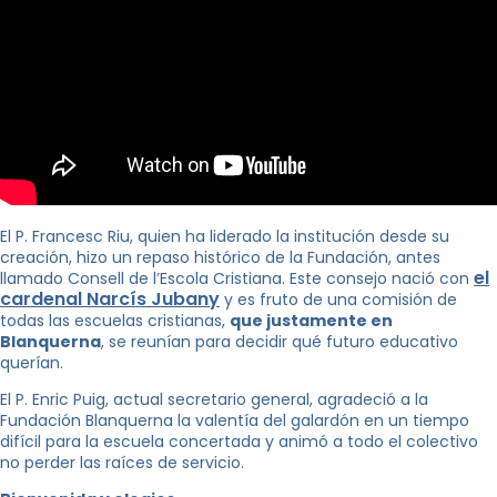
El P. Francesc Riu, quien ha liderado la institución desde su
creación, hizo un repaso histórico de la Fundación, antes
el
llamado Consell de l’Escola Cristiana. Este consejo nació con
cardenal Narcís Jubany
y es fruto de una comisión de
todas las escuelas cristianas,
que justamente en
Blanquerna
, se reunían para decidir qué futuro educativo
querían.
El P. Enric Puig, actual secretario general, agradeció a la
Fundación Blanquerna la valentía del galardón en un tiempo
difícil para la escuela concertada y animó a todo el colectivo
no perder las raíces de servicio.