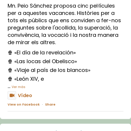
Mn. Peio Sánchez proposa cinc pel·lícules
per a aquestes vacances. Històries per a
tots els públics que ens conviden a fer-nos
preguntes sobre l'acollida, la superació, la
convivència, la vocació i la nostra manera
de mirar els altres.
🍿 «El día de la revelación»
🍿 «Las locas del Obelisco»
🍿 «Viaje al país de los blancos»
🍿 «León XIV, e
...
Ver más
Vídeo
View on Facebook
·
Share
Arquebisbat de Barcelona
1 week ago