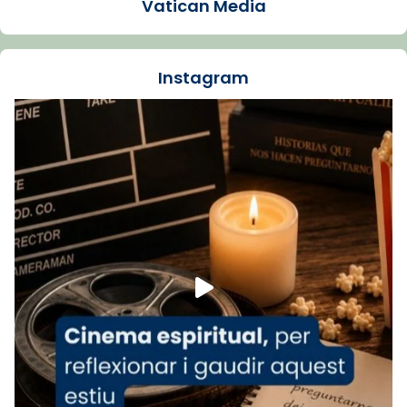
Vatican Media
La Carmina va patir depressió. Fa gairebé
dos mesos, a l'Estadi Lluís Companys, la
jove va fer arribar el seu testimoni al papa
Instagram
Lleó XIV.
Recupera l'entrevista comp
Vatican
tican News 👇
News
www.vaticannews.va/es/iglesia/news/2026-
07/carmina-historia-depresion-papa-viaje-
espana-testimoni...
Foto
View on Facebook
·
Share
Arquebisbat de Barcelona
2 weeks ago
«Avui les santes Juliana i Semproniana ens
ajuden a alçar la mirada»