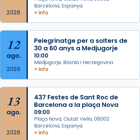
eterna”) són deixebles seves. I l’any 1667, el
Barcelona, Espanya
2026
frare Joan Gaspar Roig, afirma en una obra
+ info
que les santes són filles de l’antiga Iluro.
Mataró en reivindicarà les relíq
...
Ver más
12
Pelegrinatge per a solters de
Foto
30 a 60 anys a Medjugorje
ago.
10:00
View on Facebook
·
Share
Medjugorje, Bòsnia i Herzegovina
2026
+ info
13
437 Festes de Sant Roc de
Barcelona a la plaça Nova
ago.
09:00
Plaça Nova, Ciutat Vella, 08002
Barcelona, Espanya
2026
+ info