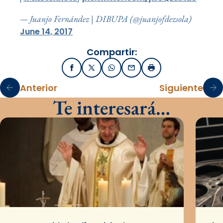
— Juanjo Fernández | DIBUPA (@juanjofdezsola)
June 14, 2017
Compartir:
Facebook
X / Twitter
WhatsApp
Email
Imprimir
Anterior
Siguiente
Te interesará…