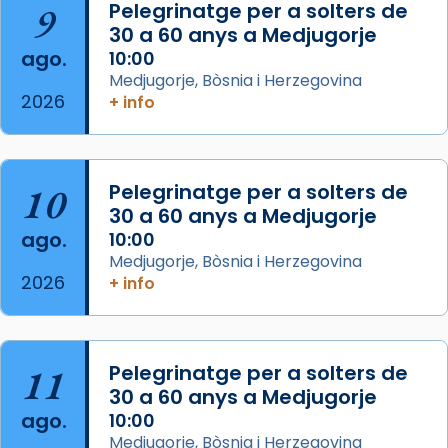
Mataró en reivindicarà les relíq
9
Pelegrinatge per a solters de
...
30 a 60 anys a Medjugorje
Ver más
ago.
10:00
Foto
Medjugorje, Bòsnia i Herzegovina
View on Facebook
·
Share
2026
+ info
Arquebisbat de Barcelona
2 weeks ago
10
Pelegrinatge per a solters de
Jaume, fill de Zebedeu, és juntament amb el
30 a 60 anys a Medjugorje
seu germà Joan i Pere un dels que
ago.
10:00
acompanyava més de prop Jesús.
Medjugorje, Bòsnia i Herzegovina
2026
+ info
Segons el llibre dels Fets (12,2) fou el primer
apòstol màrtir, decapitat a Jerusalem per
Herodes Agripa (vers l'any 44).
11
Pelegrinatge per a solters de
Patró de Galícia, després de les invasions
30 a 60 anys a Medjugorje
musulmanes fou venerat com a patró dels
ago.
10:00
Regnes castellans i més tard de tota
Medjugorje, Bòsnia i Herzegovina