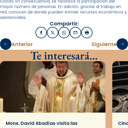
costes. En consecuencia, se favorece la participación del
mayor número de personas. En adición, gracias al trabajo en
red, conocen de donde pueden extraer recursos económicos y
asistenciales.
Compartir:
Facebook
X / Twitter
WhatsApp
Email
Imprimir
Anterior
Siguiente
Te interesará…
Mons. David Abadías visita las
Cinc