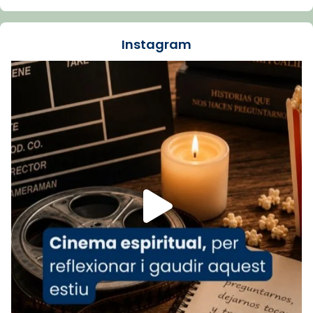
🔗
tinyurl.com/cvu5jmbk
📸 J. Merino
Instagram
Foto
View on Facebook
·
Share
Arquebisbat de Barcelona
is at Catedral
de Barcelona.
1 week ago
Aquest dilluns, 27 de juliol, ha tingut lloc la
missa d’acció de gràcies en agraïment al
comitè organitzador de la visita apostòlica
del Sant Pare Lleó XIV a Barcelona, i als
col·laboradors, a la Catedral de Barcelona.
L’arquebisbe de Barcelona, el cardenal Joan
Josep Omella, ha presidit la missa i l’ha
concelebrat el bisbe auxiliar de Barcelona,