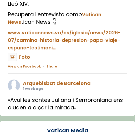
Lleó XIV.
Recupera l'entrevista comp
Vatican
tican News 👇
News
www.vaticannews.va/es/iglesia/news/2026-
07/carmina-historia-depresion-papa-viaje-
espana-testimoni...
Foto
View on Facebook
·
Share
Arquebisbat de Barcelona
1 week ago
«Avui les santes Juliana i Semproniana ens
ajuden a alçar la mirada»
Mons. Sergi Gordo, bisbe de Tortosa, ha
presidit aquest 27 de juliol la missa de Les
Vatican Media
Santes de Mataró.