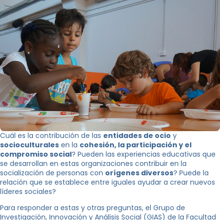
Cuál es la contribución de las
entidades de ocio
y
socioculturales
en la
cohesión, la participación y el
compromiso social
? Pueden las experiencias educativas que
se desarrollan en estas organizaciones contribuir en la
socialización de personas con
orígenes diversos
? Puede la
relación que se establece entre iguales ayudar a crear nuevos
líderes sociales?
Para responder a estas y otras preguntas, el Grupo de
Investigación, Innovación y Análisis Social (GIAS) de la Facultad