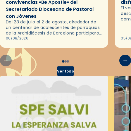
convivencias «Be Apostle» del
disf
El v
Secretariado Diocesano de Pastoral
desc
con Jóvenes
comp
Del 28 de julio al 2 de agosto, alrededor de
ocas
un centenar de adolescentes de parroquias
histo
de la Archidiócesis de Barcelona participaron
sobr
en las convivencias Be Apostle, organizadas
06/08/2026
05/0
por el Secretariado Diocesano…
Ver todo