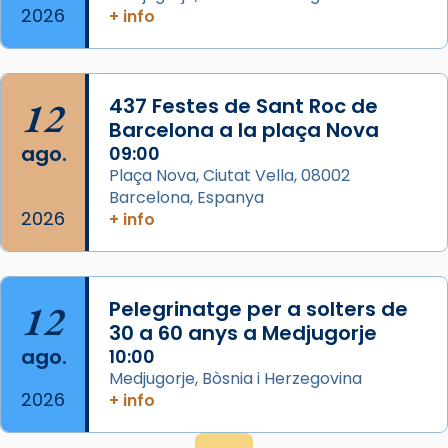
Espanya.
2026
+ info
El seu sepulcre a Compostela fou un g
...
Ver más
Foto
12
437 Festes de Sant Roc de
Barcelona a la plaça Nova
View on Facebook
·
Share
ago.
09:00
Plaça Nova, Ciutat Vella, 08002
Barcelona, Espanya
2026
+ info
12
Pelegrinatge per a solters de
30 a 60 anys a Medjugorje
ago.
10:00
Medjugorje, Bòsnia i Herzegovina
2026
+ info