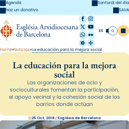
Agenda
Santoral del día
SAVA
Haz un donativo
Facebook
Instagram
X / Twitter
YouTube
ES
Me
Buscar
WhatsApp
Flickr
Radio Estel
Catalunya Cristi
Home
Noticias
La educación para la mejora social
La educación para la mejora
social
Las organizaciones de ocio y
socioculturales fomentan la participación,
el apoyo vecinal y la cohesión social de los
barrios donde actúan
25 Oct, 2018
Església de Barcelona