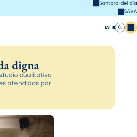
Santoral del día
SAVA
el
unya Cristiana
ES
M
Buscar
da digna
tudio cualitativo
tes atendidos por