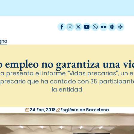
Facebook
Instagram
X / Twitter
YouTube
WhatsApp
Flickr
Radio Est
Catal
gna
o empleo no garantiza una vi
a presenta el informe "Vidas precarias", un es
 precario que ha contado con 35 participan
la entidad
24 Ene, 2018
Església de Barcelona