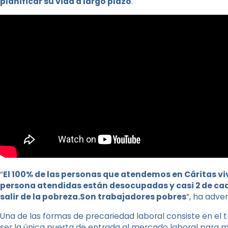
planificar su vida a largo plazo
.
“
El 100% de las personas que atendemos en Cáritas viv
persona atendidas están desocupadas y casi 2 de cada
salir de la pobreza.Son trabajadores pobres
”, ha adver
Una de las formas de precariedad laboral consiste en el 
ser la única puerta de entrada al mercado laboral para m