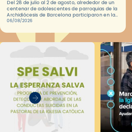
Del 28 de julio al 2 de agosto, alrededor de un
centenar de adolescentes de parroquias de la
Archidiócesis de Barcelona participaron en las
convivencias Be Apostle, organizadas por el
06/08/2026
Secretariado Diocesano…