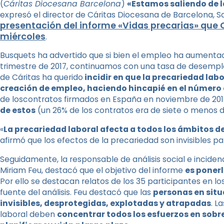
(
Cáritas Diocesana Barcelona
)
«Estamos saliendo de la
expresó el director de Cáritas Diocesana de Barcelona, S
presentación del informe «Vidas precarias» que 
miércoles
.
Busquets ha advertido que si bien el empleo ha aumentad
trimestre de 2017, continuamos con una tasa de desempleo
de Cáritas ha querido
incidir en que la precariedad labo
creación de empleo, haciendo hincapié en el número
de loscontratos firmados en España en noviembre de 20
de estos
(un 26% de los contratos era de siete o menos d
«
La precariedad laboral afecta a todos los ámbitos de
afirmó que los efectos de la precariedad son invisibles pa
Seguidamente, la responsable de análisis social e incide
Miriam Feu, destacó que el objetivo del informe
es ponerl
Por ello se destacan relatos de los 35 participantes en lo
fuente del análisis. Feu destacó que las
personas en situ
invisibles, desprotegidas,
explotadas y atrapadas
. L
laboral deben
concentrar todos los esfuerzos en sobre