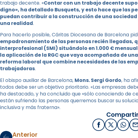
trabajo decente. «
Contar con un trabajo decente supon
digno», ha detallado Busquets, y esto hace que las per
puedan contribuir a la construcción de una sociedad
una realidad
.
Para hacerlo posible, Cáritas Diocesana de Barcelona pid
empadronamiento de las personas recién llegadas, q
interprofesional (SMI) situándolo en 1.000 € mensua
la aplicación de la RGC que vaya acompañada de una p
reforma laboral que combine necesidades de las emp
trabajadoras
.
El obispo auxiliar de Barcelona,
Mons. Sergi Gordo
, ha a
todos debe ser un objetivo prioritario. «Las empresas 
ha destacado, y ha concluido que «sólo conociendo de c
están sufriendo las personas querremos buscar su soluci
inclusiva y más fraterna».
Compartir
Facebook
X / Twitter
What
E
Anterior