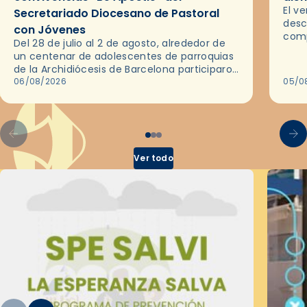
El v
Secretariado Diocesano de Pastoral
desc
con Jóvenes
comp
Del 28 de julio al 2 de agosto, alrededor de
ocas
un centenar de adolescentes de parroquias
histo
de la Archidiócesis de Barcelona participaron
sobr
en las convivencias Be Apostle, organizadas
06/08/2026
05/0
por el Secretariado Diocesano…
Ver todo