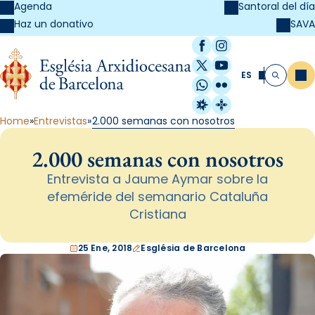
Agenda
Santoral del día
SAVA
Haz un donativo
Facebook
Instagram
X / Twitter
YouTube
ES
Me
Buscar
WhatsApp
Flickr
Radio Estel
Catalunya Cristi
Home
Entrevistas
2.000 semanas con nosotros
2.000 semanas con nosotros
Entrevista a Jaume Aymar sobre la
efeméride del semanario Cataluña
Cristiana
25 Ene, 2018
Església de Barcelona