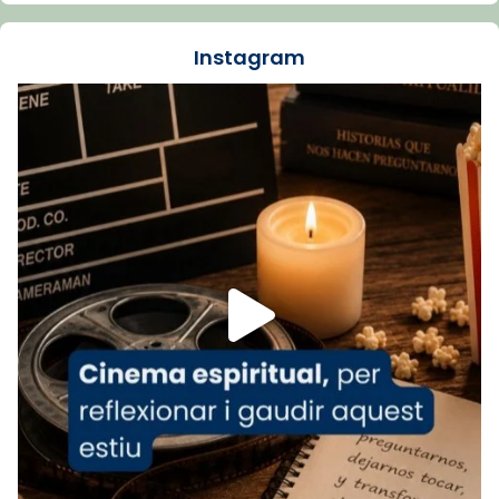
dos mesos, a l'Estadi Lluís Companys, la
jove va fer arribar el seu testimoni al papa
Instagram
Lleó XIV.
Recupera l'entrevista comp
Vatican
tican News 👇
News
www.vaticannews.va/es/iglesia/news/2026-
07/carmina-historia-depresion-papa-viaje-
espana-testimoni...
Foto
View on Facebook
·
Share
Arquebisbat de Barcelona
1 week ago
«Avui les santes Juliana i Semproniana ens
ajuden a alçar la mirada»
Mons. Sergi Gordo, bisbe de Tortosa, ha