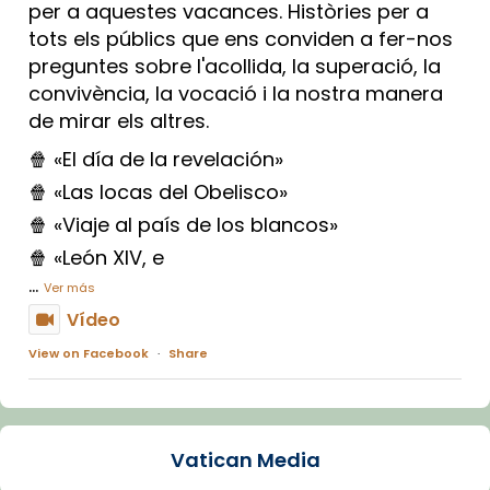
per a aquestes vacances. Històries per a
tots els públics que ens conviden a fer-nos
preguntes sobre l'acollida, la superació, la
convivència, la vocació i la nostra manera
de mirar els altres.
🍿 «El día de la revelación»
🍿 «Las locas del Obelisco»
🍿 «Viaje al país de los blancos»
🍿 «León XIV, e
...
Ver más
Vídeo
View on Facebook
·
Share
Arquebisbat de Barcelona
1 week ago
Vatican Media
La Carmina va patir depressió. Fa gairebé