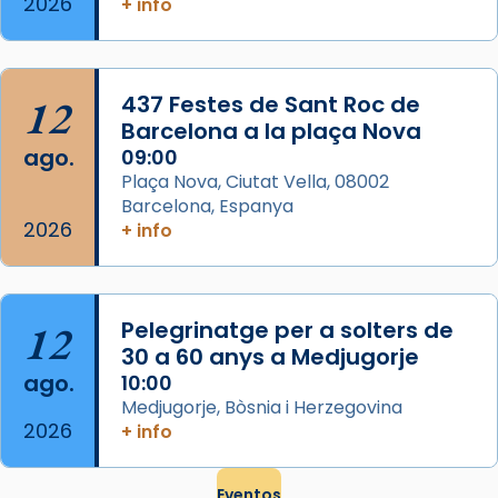
2026
+ info
frare Joan Gaspar Roig, afirma en una obra
que les santes són filles de l’antiga Iluro.
Mataró en reivindicarà les relíq
...
Ver más
12
437 Festes de Sant Roc de
Foto
Barcelona a la plaça Nova
ago.
09:00
View on Facebook
·
Share
Plaça Nova, Ciutat Vella, 08002
Barcelona, Espanya
2026
+ info
12
Pelegrinatge per a solters de
30 a 60 anys a Medjugorje
ago.
10:00
Medjugorje, Bòsnia i Herzegovina
2026
+ info
Eventos