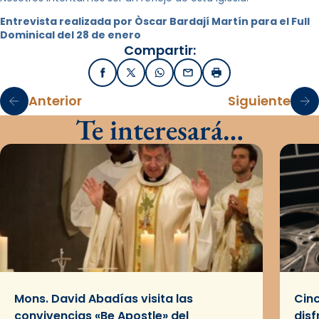
Entrevista realizada por Òscar Bardají Martín para el Full
Dominical del 28 de enero
Compartir:
Facebook
X / Twitter
WhatsApp
Email
Imprimir
Anterior
Siguiente
Te interesará…
Mons. David Abadías visita las
Cinc
convivencias «Be Apostle» del
disf