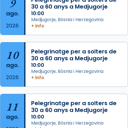
9
Josep Omella, ha presidit la missa i l’ha
30 a 60 anys a Medjugorje
concelebrat el bisbe auxiliar de Barcelona,
ago.
10:00
Mons. David Abadías.
Medjugorje, Bòsnia i Herzegovina
2026
+ info
📸 Dr. G. Simón
Foto
View on Facebook
·
Share
10
Pelegrinatge per a solters de
30 a 60 anys a Medjugorje
Arquebisbat de Barcelona
ago.
10:00
2 weeks ago
Medjugorje, Bòsnia i Herzegovina
2026
Memòria de les santes Juliana i
+ info
Semproniana, verges i màrtirs.
Acompanyant la història de sant Cugat, a
partir de l’Edat Mitjana sorgeix la tradició
11
Pelegrinatge per a solters de
que les santes Juliana (“relatiu a Júlia”) i
30 a 60 anys a Medjugorje
Semproniana (“relatiu a Semprònia =
ago.
10:00
eterna”) són deixebles seves. I l’any 1667, el
Medjugorje, Bòsnia i Herzegovina