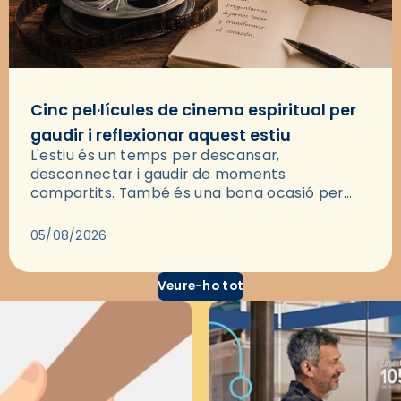
Cinc pel·lícules de cinema espiritual per
gaudir i reflexionar aquest estiu
L'estiu és un temps per descansar,
desconnectar i gaudir de moments
compartits. També és una bona ocasió per
deixar-se portar per una bona història i, a
través del cinema, reflexionar sobre les…
05/08/2026
Veure-ho tot