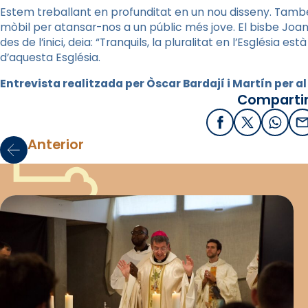
Estem treballant en profunditat en un nou disseny. També
mòbil per atansar-nos a un públic més jove. El bisbe Joan 
des de l’inici, deia: “Tranquils, la pluralitat en l’Església e
d’aquesta Església.
Entrevista realitzada per Òscar Bardají i Martín per al
Compartir
Facebook
X / Twitter
What
E
Anterior