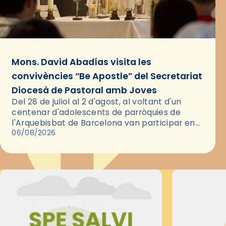
Mons. David Abadías visita les
convivències “Be Apostle” del Secretariat
Diocesà de Pastoral amb Joves
Del 28 de juliol al 2 d'agost, al voltant d'un
centenar d'adolescents de parròquies de
l'Arquebisbat de Barcelona van participar en
les convivències Be Apostle, organitzades pel
06/08/2026
Secretariat Diocesà de Pastoral amb…