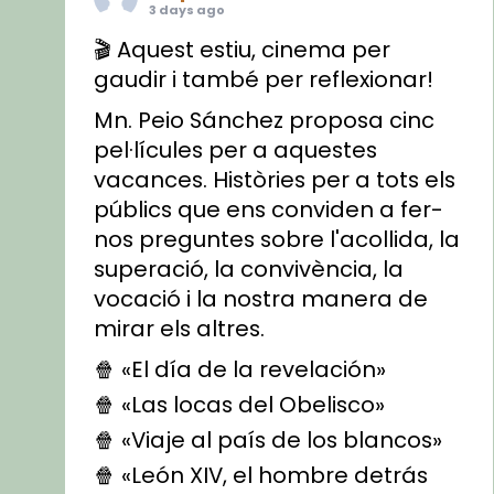
3 days ago
🎬 Aquest estiu, cinema per
gaudir i també per reflexionar!
Mn. Peio Sánchez proposa cinc
pel·lícules per a aquestes
vacances. Històries per a tots els
públics que ens conviden a fer-
nos preguntes sobre l'acollida, la
superació, la convivència, la
vocació i la nostra manera de
mirar els altres.
🍿 «El día de la revelación»
🍿 «Las locas del Obelisco»
🍿 «Viaje al país de los blancos»
🍿 «León XIV, el hombre detrás