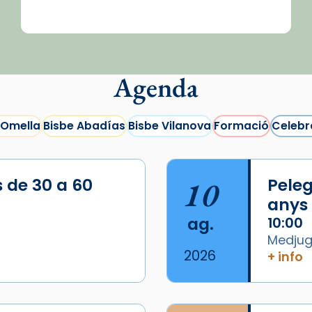
Agenda
 Omella
Bisbe Abadías
Bisbe Vilanova
Formació
Celebr
s de 30 a 60
10
Peleg
anys
ag.
10:00
Medjugo
2026
+ info