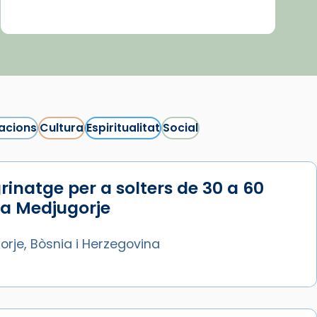
acions
Cultura
Espiritualitat
Social
rinatge per a solters de 30 a 60
 a Medjugorje
rje, Bòsnia i Herzegovina