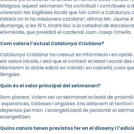
Malgosa, aquest setmanari “ha contribuït i contribueix a do
universal i les Esglésies locals que fan camí a Catalunya, a
indrets on hi ha missioners catalans”, afirma Mn. Jaume Ay
diumenge, a les 19 h, tindrà lloc a la catedral de Barcelo
efemèride, que presidirà el cardenal Joan Josep Omella.
Com valora l’actual
Catalunya Cristiana
?
Catalunya Cristiana
ha crescut en informació i en opinió.
els valors inicials, i això que el context eclesial i social 
Mantenim la doble edició en català i en castellà, cosa qu
llengües.
Quin és el valor principal del setmanari?
Som planers. Volem ser un setmanari eclesial de proximitat
esperances, tristeses i angoixes. Ens adrecem al territori
dispersos pel món. L’evangelització és personal: el setman
evangelitzen.
Quins canvis tenen previstos fer en el disseny i l’edici