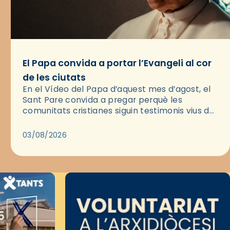
El Papa convida a portar l’Evangeli al cor
de les ciutats
En el Vídeo del Papa d’aquest mes d’agost, el
Sant Pare convida a pregar perquè les
comunitats cristianes siguin testimonis vius de
l’Evangeli enmig de les ciutats. A través d’una
pregària, el…
03/08/2026