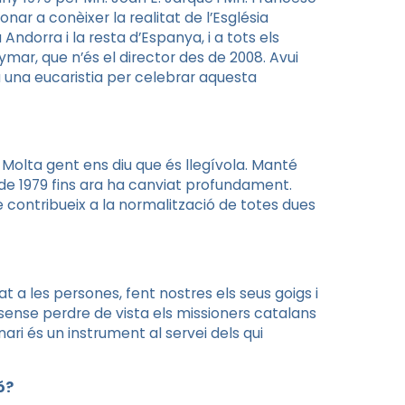
nar a conèixer la realitat de l’Església
 Andorra i la resta d’Espanya, i a tots els
mar, que n’és el director des de 2008. Avui
na una eucaristia per celebrar aquesta
 Molta gent ens diu que és llegívola. Manté
des de 1979 fins ara ha canviat profundament.
e contribueix a la normalització de totes dues
 a les persones, fent nostres els seus goigs i
 sense perdre de vista els missioners catalans
ari és un instrument al servei dels qui
ó?