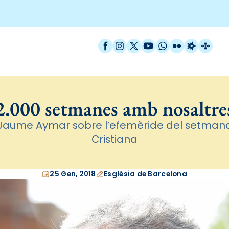
Facebook
Instagram
X / Twitter
YouTube
WhatsApp
Flickr
Radio Est
Catal
2.000 setmanes amb nosaltre
 Jaume Aymar sobre l’efemèride del setman
Cristiana
25 Gen, 2018
Església de Barcelona