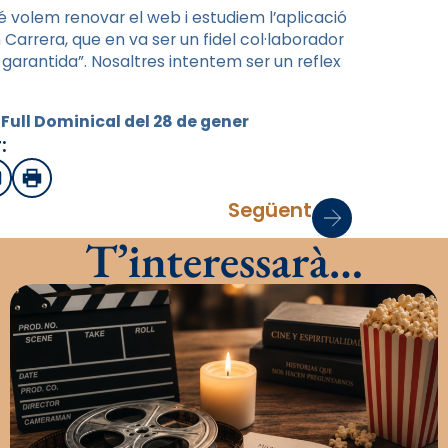
 volem renovar el web i estudiem l’aplicació
Carrera, que en va ser un fidel col·laborador
stà garantida”. Nosaltres intentem ser un reflex
 Full Dominical del 28 de gener
:
sApp
mail
Imprimir
Següent
T’interessarà…