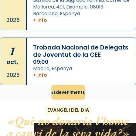
Basílica de la Sagrada Família, Carrer de
gran a Mataró.
Mallorca, 401, Eixample, 08013
Barcelona, Espanya
«Si vols saber què és calor, ves per les
2026
+ info
Santes a Mataró»🥵.
Photo
View on Facebook
·
Share
1
Trobada Nacional de Delegats
de Joventut de la CEE
oct.
09:00
Madrid, Espanya
2026
+ info
Esdeveniments
EVANGELI DEL DIA
Què no donaria l’home
a canvi de la seva vida?