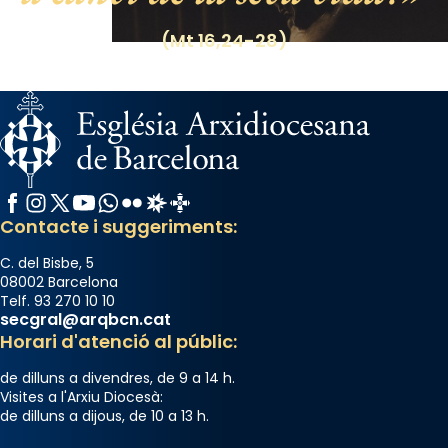
(Mt 16,24-28)
Facebook
Instagram
X / Twitter
YouTube
WhatsApp
Flickr
Radio Estel
Catalunya Cristiana
Contacte i suggeriments:
C. del Bisbe, 5
08002 Barcelona
Telf. 93 270 10 10
secgral@arqbcn.cat
Horari d'atenció al públic:
de dilluns a divendres, de 9 a 14 h.
Visites a l'Arxiu Diocesà:
de dilluns a dijous, de 10 a 13 h.