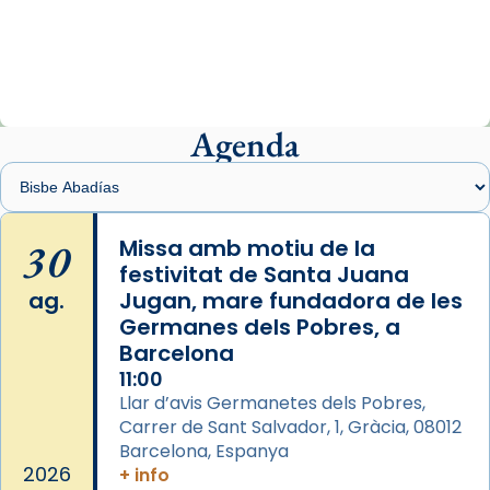
1 week ago
«Avui les santes Juliana i Semproniana ens
ajuden a alçar la mirada»
Mons. Sergi Gordo, bisbe de Tortosa, ha
presidit aquest 27 de juliol la missa de Les
Agenda
Santes de Mataró.
🔗
tinyurl.com/cvu5jmbk
📸 J. Merino
30
Missa amb motiu de la
festivitat de Santa Juana
Photo
ag.
Jugan, mare fundadora de les
View on Facebook
·
Share
Germanes dels Pobres, a
Barcelona
Arquebisbat de Barcelona
is at Catedral
11:00
de Barcelona.
Llar d’avis Germanetes dels Pobres,
2 weeks ago
Carrer de Sant Salvador, 1, Gràcia, 08012
Aquest dilluns, 27 de juliol, ha tingut lloc la
Barcelona, Espanya
missa d’acció de gràcies en agraïment al
2026
+ info