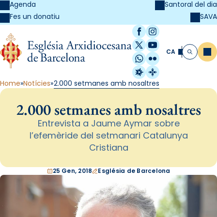
Agenda
Santoral del dia
SAVA
Fes un donatiu
Facebook
Instagram
X / Twitter
YouTube
CA
Me
Cerca
WhatsApp
Flickr
Radio Estel
Catalunya Cristi
Home
Notícies
2.000 setmanes amb nosaltres
2.000 setmanes amb nosaltres
Entrevista a Jaume Aymar sobre
l’efemèride del setmanari Catalunya
Cristiana
25 Gen, 2018
Església de Barcelona