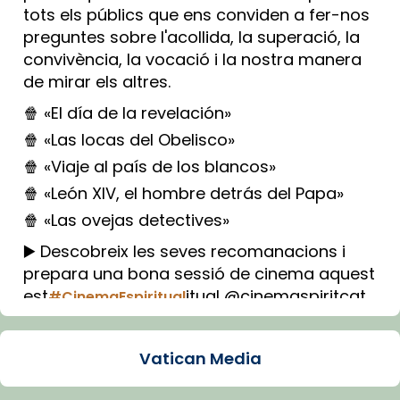
tots els públics que ens conviden a fer-nos
preguntes sobre l'acollida, la superació, la
convivència, la vocació i la nostra manera
de mirar els altres.
🍿 «El día de la revelación»
🍿 «Las locas del Obelisco»
🍿 «Viaje al país de los blancos»
🍿 «León XIV, el hombre detrás del Papa»
🍿 «Las ovejas detectives»
▶️ Descobreix les seves recomanacions i
prepara una bona sessió de cinema aquest
est
itual @cinemaspiritcat
#CinemaEspiritual
Imatge: Generada amb IA (OpenAI)
Video
Vatican Media
View on Facebook
·
Share