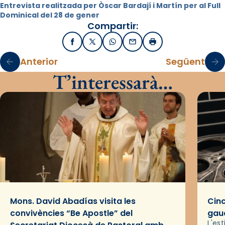
Entrevista realitzada per Òscar Bardají i Martín per al Full
Dominical del 28 de gener
Compartir:
Facebook
X / Twitter
WhatsApp
Email
Imprimir
Anterior
Següent
T’interessarà…
Mons. David Abadías visita les
Cinc
convivències “Be Apostle” del
gaud
L'es