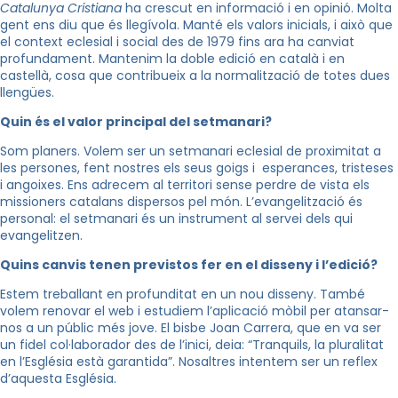
Catalunya Cristiana
ha crescut en informació i en opinió. Molta
gent ens diu que és llegívola. Manté els valors inicials, i això que
el context eclesial i social des de 1979 fins ara ha canviat
profundament. Mantenim la doble edició en català i en
castellà, cosa que contribueix a la normalització de totes dues
llengües.
Quin és el valor principal del setmanari?
Som planers. Volem ser un setmanari eclesial de proximitat a
les persones, fent nostres els seus goigs i esperances, tristeses
i angoixes. Ens adrecem al territori sense perdre de vista els
missioners catalans dispersos pel món. L’evangelització és
personal: el setmanari és un instrument al servei dels qui
evangelitzen.
Quins canvis tenen previstos fer en el disseny i l’edició?
Estem treballant en profunditat en un nou disseny. També
volem renovar el web i estudiem l’aplicació mòbil per atansar-
nos a un públic més jove. El bisbe Joan Carrera, que en va ser
un fidel col·laborador des de l’inici, deia: “Tranquils, la pluralitat
en l’Església està garantida”. Nosaltres intentem ser un reflex
d’aquesta Església.