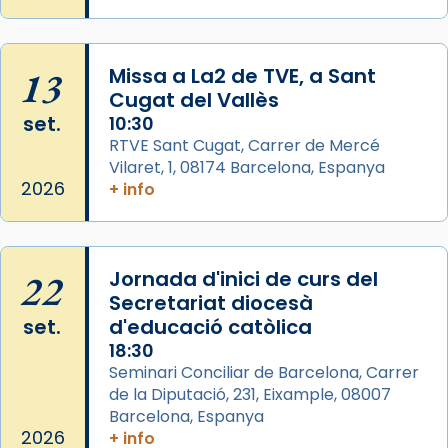
comitè organitzador de la visita apostòlica
del Sant Pare Lleó XIV a Barcelona, i als
col·laboradors, a la Catedral de Barcelona.
13
Missa a La2 de TVE, a Sant
L’arquebisbe de Barcelona, el cardenal Joan
Cugat del Vallès
Josep Omella, ha presidit la missa i l’ha
set.
10:30
concelebrat el bisbe auxiliar de Barcelona,
RTVE Sant Cugat, Carrer de Mercé
Mons. David Abadías.
Vilaret, 1, 08174 Barcelona, Espanya
2026
+ info
📸 Dr. G. Simón
Photo
View on Facebook
·
Share
22
Jornada d'inici de curs del
Secretariat diocesà
Arquebisbat de Barcelona
set.
d'educació catòlica
2 weeks ago
18:30
Seminari Conciliar de Barcelona, Carrer
Memòria de les santes Juliana i
de la Diputació, 231, Eixample, 08007
Semproniana, verges i màrtirs.
Barcelona, Espanya
Acompanyant la història de sant Cugat, a
2026
+ info