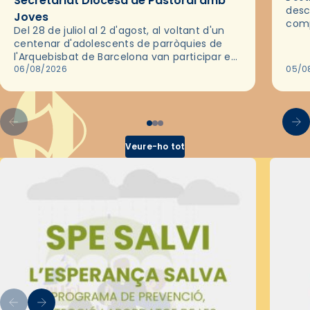
Secretariat Diocesà de Pastoral amb
desc
Joves
comp
Del 28 de juliol al 2 d'agost, al voltant d'un
deix
centenar d'adolescents de parròquies de
trav
l'Arquebisbat de Barcelona van participar en
les convivències Be Apostle, organitzades
06/08/2026
05/0
pel Secretariat Diocesà de Pastoral amb…
Veure-ho tot